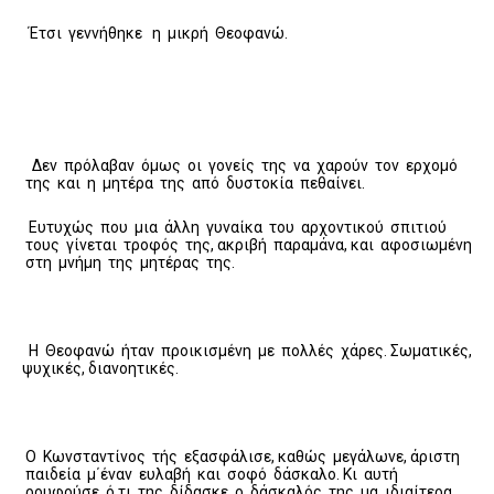
Έτσι γεννήθηκε η μικρή Θεοφανώ.
Δεν πρόλαβαν όμως οι γονείς της να χαρούν τον ερχομό
της και η μητέρα της από δυστοκία πεθαίνει.
Ευτυχώς που μια άλλη γυναίκα του αρχοντικού σπιτιού
τους γίνεται τροφός της, ακριβή παραμάνα, και αφοσιωμένη
στη μνήμη της μητέρας της.
Η Θεοφανώ ήταν προικισμένη με πολλές χάρες. Σωματικές,
ψυχικές, διανοητικές.
Ο Κωνσταντίνος τής εξασφάλισε, καθώς μεγάλωνε, άριστη
παιδεία μ΄έναν ευλαβή και σοφό δάσκαλο. Κι αυτή
ρουφούσε ό,τι της δίδασκε ο δάσκαλός της, μα ιδιαίτερα