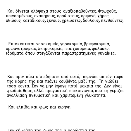
Και δίνεται ολόψυχα στους αναξιοπαθούντες. Φτωχούς,
πεινασμένους, ανάπηρους, αρρώστους, ορφανά, χήρες,
αθώους κατάδικους, ξένους, χρεώστες, δούλους, πενθούντες.
Επισκέπτεται νοσοκομεία, γηροκομεία, βρεφοκομεία,
ορφανοτροφεία, λεπροκομεία, πτωχοκομεία, φυλακές,
ιδρύματα όπου στεγάζονται παραστρατημένες γυναίκες.
Και πριν πάει σ΄οτιδήποτε από αυτά, περνάει απ τόν τάφο
της κόρης της και πιάνει κουβέντα μαζί της. Τη νιώθει
τόσο κοντά. Σαν να μην έφυγε ποτέ μακριά της. Δεν είναι
ψευδαίσθηση, αλλά πραγματική επικοινωνία, που τη γεμίζει
αγαλλίαση πνευματική και χαριτωμένη γλυκύτητα.
Και ελπίδα και φως και ειρήνη.
Τελική φάση της ζωής της η αρρώστια της.