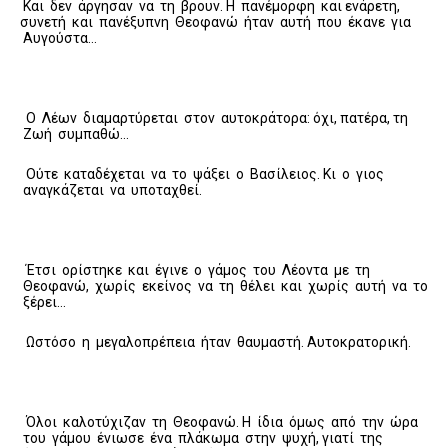
Και δεν άργησαν να τη βρουν. Η πανέμορφη και ενάρετη,
συνετή και πανέξυπνη Θεοφανώ ήταν αυτή που έκανε για
Αυγούστα…
Ο Λέων διαμαρτύρεται στον αυτοκράτορα: όχι, πατέρα, τη
Ζωή συμπαθώ…
Ούτε καταδέχεται να το ψάξει ο Βασίλειος. Κι ο γιος
αναγκάζεται να υποταχθεί.
Έτσι ορίστηκε και έγινε ο γάμος του Λέοντα με τη
Θεοφανώ, χωρίς εκείνος να τη θέλει και χωρίς αυτή να το
ξέρει…
Ωστόσο η μεγαλοπρέπεια ήταν θαυμαστή. Αυτοκρατορική.
Όλοι καλοτύχιζαν τη Θεοφανώ. Η ίδια όμως από την ώρα
του γάμου ένιωσε ένα πλάκωμα στην ψυχή, γιατί της