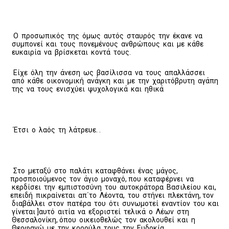
Ο προσωπικός της όμως αυτός σταυρός την έκανε να
συμπονεί και τους πονεμένους ανθρώπους και με κάθε
ευκαιρία να βρίσκεται κοντά τους.
Είχε όλη την άνεση ως βασίλισσα να τους απαλλάσσει
από κάθε οικονομική ανάγκη και με την χαριτόβρυτη αγάπη
της να τους ενισχύει ψυχολογικά και ηθικά
Έτσι ο λαός τη λάτρευε. .
Στο μεταξύ στο παλάτι καταφθάνει ένας μάγος,
προσποιούμενος τον άγιο μοναχό, που καταφέρνει να
κερδίσει την εμπιστοσύνη του αυτοκράτορα Βασιλείου και,
επειδή πικραίνεται απ΄το Λέοντα, του στήνει πλεκτάνη, τον
διαβάλλει στον πατέρα του ότι συνωμοτεί εναντίον του και
γίνεται ]αυτό αιτία να εξοριστεί τελικά ο Λέων στη
Θεσσαλονίκη, όπου οικειοθελώς τον ακολουθεί και η
Θεοφανώ με την κορούλα τους, την Ευδοκία.