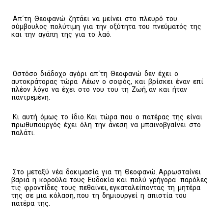
Απ΄τη Θεοφανώ ζητάει να μείνει στο πλευρό του
σύμβουλος πολύτιμη για την οξύτητα του πνεύματός της
και την αγάπη της για το λαό.
Ωστόσο διάδοχο αγόρι απ΄τη Θεοφανώ δεν έχει ο
αυτοκράτορας τώρα Λέων ο σοφός, και βρίσκει έναν επί
πλέον λόγο να έχει στο νου του τη Ζωή, αν και ήταν
παντρεμένη.
Κι αυτή όμως το ίδιο. Και τώρα που ο πατέρας της είναι
πρωθυπουργός έχει όλη την άνεση να μπαινοβγαίνει στο
παλάτι.
Στο μεταξύ νέα δοκιμασία για τη Θεοφανώ. Αρρωσταίνει
βαριά η κορούλα τους Ευδοκία και πολύ γρήγορα παρόλες
τις φροντίδες τους πεθαίνει, εγκαταλείποντας τη μητέρα
της σε μια κόλαση, που τη δημιουργεί η απιστία του
πατέρα της.