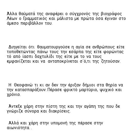
Άλλα θαύματά της αναφέρει ο σύγχρονός της βιογράφος
Λέων ο Γραμματικός και μάλιστα με πρώτα όσα έγιναν στο
άμεσο περιβάλλον του.
Διηγείται ότι θαυματουργούσε η αγία σε ανθρώπους είτε
τοποθετώντας πάνω τους την εσάρπα της είτε φορώντας
τό από ίασπι δαχτυλίδι της είτε με το να τους
εμφανίζεται και να ανταποκρίνεται σ΄ό,τι της ζητούσαν.
Η Θεοφανώ τι κι αν δεν την έριξαν δήμιοι στα θηρία να
την κατασπαράξουν. Πέρασε φρικτό μαρτύριο, ψυχικό και
χρόνιο.
Άντεξε χάρη στην πίστη της και την αγάπη της που δε
γνώριζε σύνορα και διακρίσεις.
Αλλά και χάρη στην υπομονή της πέρασε στην
αιωνιότητα. .