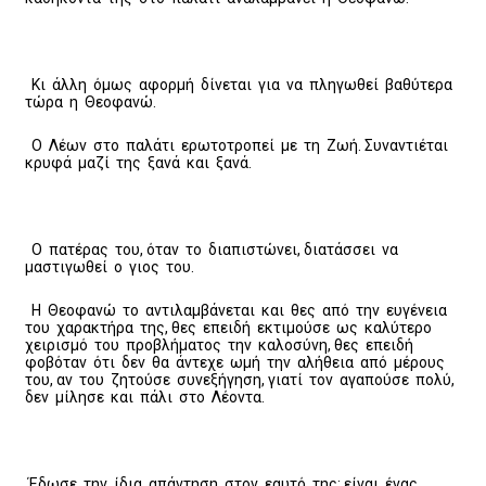
Κι άλλη όμως αφορμή δίνεται για να πληγωθεί βαθύτερα
τώρα η Θεοφανώ.
Ο Λέων στο παλάτι ερωτοτροπεί με τη Ζωή. Συναντιέται
κρυφά μαζί της ξανά και ξανά.
Ο πατέρας του, όταν το διαπιστώνει, διατάσσει να
μαστιγωθεί ο γιος του.
Η Θεοφανώ το αντιλαμβάνεται και θες από την ευγένεια
του χαρακτήρα της, θες επειδή εκτιμούσε ως καλύτερο
χειρισμό του προβλήματος την καλοσύνη, θες επειδή
φοβόταν ότι δεν θα άντεχε ωμή την αλήθεια από μέρους
του, αν του ζητούσε συνεξήγηση, γιατί τον αγαπούσε πολύ,
δεν μίλησε και πάλι στο Λέοντα.
Έδωσε την ίδια απάντηση στον εαυτό της: είναι ένας