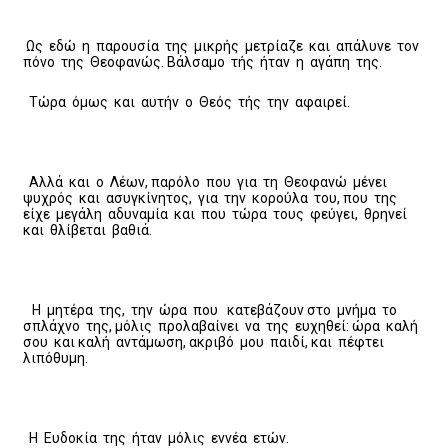
Ως εδώ η παρουσία της μικρής μετρίαζε και απάλυνε τον
πόνο της Θεοφανώς. Βάλσαμο τής ήταν η αγάπη της.
Τώρα όμως και αυτήν ο Θεός τής την αφαιρεί.
Αλλά και ο Λέων, παρόλο που για τη Θεοφανώ μένει
ψυχρός και ασυγκίνητος, για την κορούλα του, που της
είχε μεγάλη αδυναμία και που τώρα τους φεύγει, θρηνεί
και θλίβεται βαθιά.
Η μητέρα της, την ώρα που κατεβάζουν στο μνήμα το
σπλάχνο της, μόλις προλαβαίνει να της ευχηθεί: ώρα καλή
σου και καλή αντάμωση, ακριβό μου παιδί, και πέφτει
λιπόθυμη.
Η Ευδοκία της ήταν μόλις εννέα ετών.