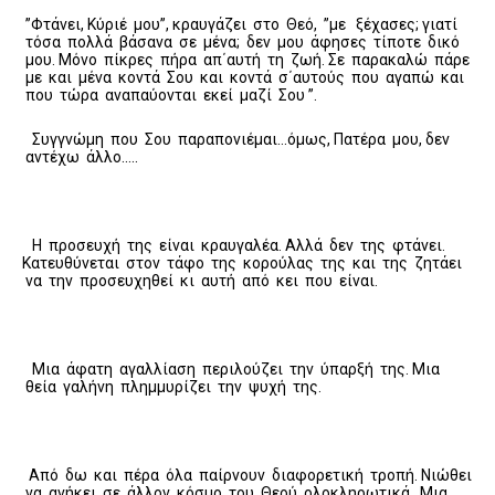
”Φτάνει, Κύριέ μου”, κραυγάζει στο Θεό, ”με ξέχασες; γιατί
τόσα πολλά βάσανα σε μένα; δεν μου άφησες τίποτε δικό
μου. Μόνο πίκρες πήρα απ΄αυτή τη ζωή. Σε παρακαλώ πάρε
με και μένα κοντά Σου και κοντά σ΄αυτούς που αγαπώ και
που τώρα αναπαύονται εκεί μαζί Σου ”.
Συγγνώμη που Σου παραπονιέμαι…όμως, Πατέρα μου, δεν
αντέχω άλλο…..
Η προσευχή της είναι κραυγαλέα. Αλλά δεν της φτάνει.
Κατευθύνεται στον τάφο της κορούλας της και της ζητάει
να την προσευχηθεί κι αυτή από κει που είναι.
Μια άφατη αγαλλίαση περιλούζει την ύπαρξή της. Μια
θεία γαλήνη πλημμυρίζει την ψυχή της.
Από δω και πέρα όλα παίρνουν διαφορετική τροπή. Νιώθει
να ανήκει σε άλλον κόσμο, του Θεού ολοκληρωτικά. Μια