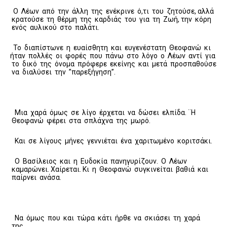
Ο Λέων από την άλλη της ενέκρινε ό,τι του ζητούσε, αλλά
κρατούσε τη θέρμη της καρδιάς του για τη Ζωή, την κόρη
ενός αυλικού στο παλάτι.
Το διαπίστωνε η ευαίσθητη και ευγενέστατη Θεοφανώ κι
ήταν πολλές οι φορές που πάνω στο λόγο ο Λέων αντί για
το δικό της όνομα πρόφερε εκείνης και μετά προσπαθούσε
να διαλύσει την ”παρεξήγηση”.
Μια χαρά όμως σε λίγο έρχεται να δώσει ελπίδα. ¨Η
Θεοφανώ φέρει στα σπλάχνα της μωρό.
Και σε λίγους μήνες γεννιέται ένα χαριτωμένο κοριτσάκι.
Ο Βασίλειος και η Ευδοκία πανηγυρίζουν. Ο Λέων
καμαρώνει. Χαίρεται. Κι η Θεοφανώ συγκινείται βαθιά και
παίρνει ανάσα.
Να όμως που και τώρα κάτι ήρθε να σκιάσει τη χαρά
της.