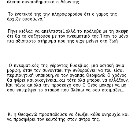
έλειπε συναισθηματικά ο Λέων της.
Το ένστικτό της την πληροφορούσε ότι ο γάμος της
άρχιζε δυσοίωνα. ΄
Πήγε κιόλας να απελπιστεί, αλλά το πρόλαβε με τη σκέψη
ότι θα το συζητούσε με τον πνευματικό της. Ήταν το μόνο
πια αξιόπιστο στήριγμα που της είχε μείνει στη ζωή.
Ο πνευματικός της γέροντας Ευσέβιος, μια οσιακή αγία
μορφή, όταν τον συναντάει, την ενθαρρύνει : να του είσαι
περιποιητική, υπάκουη, να τον αγαπάς, Θεοφανώ. Ο χρόνος
θα φέρει και οικογένεια…και τότε όλα μπορεί να αλλάξουν.
Και πάνω απ΄όλα την προσευχή σου. Ο Θεός μακάρι να μη
σου επιτρέψει το σταυρό που βλέπω να σου ετοιμάζει…
Κι η Θεοφανώ προσπαθούσε να διώξει κάθε ανησυχία και
να προσφέρει τον εαυτό της στον άντρα της.