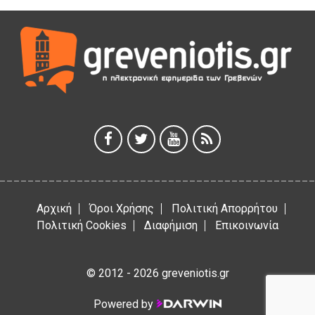
Η Marseaux στα Γρεβενά για μια μοναδική συναυλία
5 Αυγούστου 2026
Θερινό Σινεμά στο πλαίσιο του «Πολιτιστικού
Καλοκαιριού 2026» με την βραβευμένη ταινία «Μικρές
Ανάσες».
5 Αυγούστου 2026
Γρεβενά: Συνελήφθη 18χρονος αλλοδαπός, για κλοπή
εξοπλισμού γυμναστηρίου
5 Αυγούστου 2026
Αρχική
Όροι Χρήσης
Πολιτική Απορρήτου
Πολιτική Cookies
Διαφήμιση
Επικοινωνία
© 2012 - 2026 greveniotis.gr
Powered by