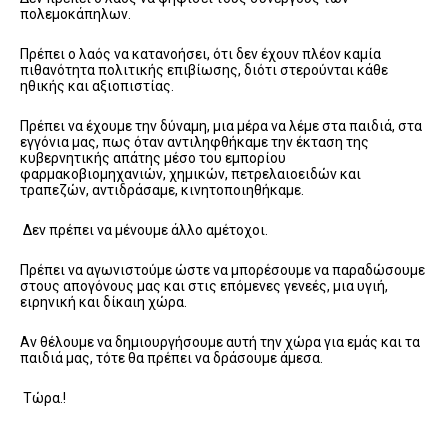
πολεμοκάπηλων.
Πρέπει ο λαός να κατανοήσει, ότι δεν έχουν πλέον καμία
πιθανότητα πολιτικής επιβίωσης, διότι στερούνται κάθε
ηθικής και αξιοπιστίας.
Πρέπει να έχουμε την δύναμη, μια μέρα να λέμε στα παιδιά, στα
εγγόνια μας, πως όταν αντιληφθήκαμε την έκταση της
κυβερνητικής απάτης μέσο του εμπορίου
φαρμακοβιομηχανιών, χημικών, πετρελαιοειδών και
τραπεζών, αντιδράσαμε, κινητοποιηθήκαμε.
Δεν πρέπει να μένουμε άλλο αμέτοχοι.
Πρέπει να αγωνιστούμε ώστε να μπορέσουμε να παραδώσουμε
στους απογόνους μας και στις επόμενες γενεές, μια υγιή,
ειρηνική και δίκαιη χώρα.
Αν θέλουμε να δημιουργήσουμε αυτή την χώρα για εμάς και τα
παιδιά μας, τότε θα πρέπει να δράσουμε άμεσα.
Τώρα.!