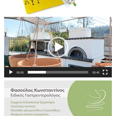
Πρόγραμμα
Αναπαραγωγής
Βίντεο
00:00
00:45