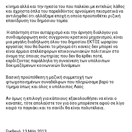
κίνημα αλλά και την ηγεσία του που παλεύει με εντελώς λάθος
και άχρηστα όπλα του παρελθόντος αρνούμενη πεισματικά να
αντιληφθεί ότι αλλάξαμε εποχή η οποία προϋποθέτει ριζική
επανίδρυση του δημόσιου τομέα.
Η απάντηση στον αυταρχισμό και την άρνηση διαλόγου για
συνδιαμόρφωση ενός σύγχρονου κρατικού μηχανισμού, είναι
μια μεγάλη διαδήλωση όλου του δημοσίου ΕΚΤΟΣ ωραρίου
εργασίας που θα δώσει το μήνυμα ότι κανείς δεν μπορεί να
είναι έρμαιο ατελέσφορων επικοινωνιακών πολιτικών στο
όνομα της όποιας σωτηρίας που δεν θα έρθει ποτέ,
κερδίζοντας παράλληλα τη συναίνεση των υπόλοιπων
δοκιμαζόμενων κοινωνικών δυνάμεων.
Βασική προϋπόθεση η μαζική συμμετοχή των
φτωχοποιημένων συναδέλφων που πληρώσαμε βαρύ το
τίμημα όπως και όλος ο υπόλοιπος Λαός.
Αν όμως η επιλογή για κάποιους εξακολουθήσει να είναι ο
καναπές, τότε απολαύστε τον για όσο μπορέσετε αφού σε λίγο
καιρό το παγκάκι και το σανίδι θα είναι πολυτέλεια…
Γρεβενά, 13 Μάη 2013