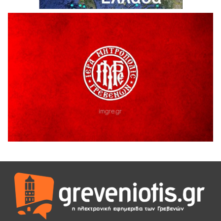
5 Αυγούστου 2026
Ευχαριστήριο Εκπολιτιστικού Συλλόγου Ταξιάρχη προς κ.
Παρασχάκη Αθανάσιο
5 Αυγούστου 2026
Διακοπή υδροδότησης του Α΄ κλάδου ύδρευσης
5 Αυγούστου 2026
Η Marseaux στα Γρεβενά για μια μοναδική συναυλία
5 Αυγούστου 2026
Θερινό Σινεμά στο πλαίσιο του «Πολιτιστικού
Καλοκαιριού 2026» με την βραβευμένη ταινία «Μικρές
Ανάσες».
5 Αυγούστου 2026
Γρεβενά: Συνελήφθη 18χρονος αλλοδαπός, για κλοπή
εξοπλισμού γυμναστηρίου
5 Αυγούστου 2026
ΑΗ ΛΑΟΣ | 5 Αυγούστου | Υπαίθριο Θέατρο “Καστράκι”,
Γρεβενά
5 Αυγούστου 2026