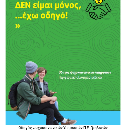
Οδηγός ψυχοκοινωνικών Υπηρεσιών Π.Ε. Γρεβενών