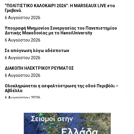
“ΠΟΛΙΤΙΣΤΙΚΟ ΚΑΛΟΚΑΙΡΙ 2026”: Η MARSEAUX LIVE στα
Γρεβενά.
6 Αυγούστου 2026
Υπογραφή Μνημονίου Συνεργασίας του Πανεπιστημίου
Δυτικής Μακεδονίας με το HanoiUniversity
6 Αυγούστου 2026
Σε απόγνωση λόγω αδέσποτων
6 Αυγούστου 2026
ΔΙΑΚΟΠΗ ΗΛΕΚΤΡΙΚΟΥ ΡΕΥΜΑΤΟΣ
6 Αυγούστου 2026
Ολοκληρώνεται η ασφαλτόστρωση της οδού Περιβόλι –
Αβδέλλα
6 Αυγούστου 2026
H παραδοχή λαθών είναι (και) δύναμη
5 Αυγούστου 2026
Ο ΑΝΔΡΕΑΣ ΑΣΛΑΝΙΔΗΣ ΣΥΝΕΧΙΖΕΙ ΣΤΟΝ ΠΡΩΤΕΑ
ΓΡΕΒΕΝΩΝ