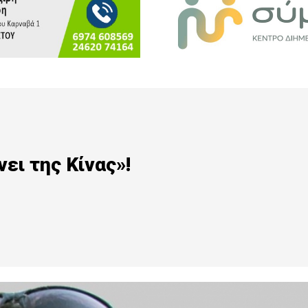
ει της Κίνας»!