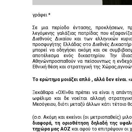
γράφει *
Σε μια περίοδο έντασης, προκλήσεων, π
λεγόμενης γαλάζιας πατρίδας που εξαφανίζ
Διεθνούς Δικαίου και των ελληνικών κυρι
προσφυγήτης Ελλάδας στο Διεθνές Δικαστήρι
μπορεί να οδηγήσει ακόμη και σε συμβιβασ
αποτέλεσμα ενός δικαστηρίου. Την ίδια
Αθηνώνπροσπαθούν να πείσουνπως η ενδεχόμ
Εθνική θέση και στρατηγική της Χώρας,αγνοώ
Το ερώτημα μοιάζει απλό , αλλά δεν είναι.
Ξεκάθαρα «ΟΧΙ»θα πρέπει να είναι η απάντ
ωφέλιμο και δε νοείται αλλαγή στρατηγικ
Μεσόγειου, διότι μεταξύ άλλων κάτι τέτοιο θ
(σ.σ. Ακόμη και εκείνοι (οι μετριοπαθείς) μι
διαφορά, τη οριοθέτηση δηλαδή της υφαλ
τη
χώρα μας ΑΟΖ
και αφού το επιτρέψουν οι 