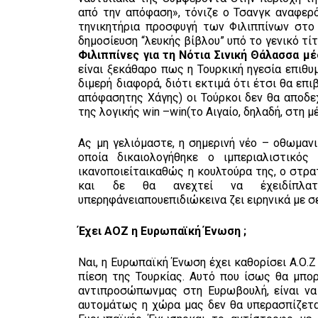
από την απόφαση», τόνιζε ο Τσανγκ αναφερό
τηνικητήρια προσφυγή των Φιλιππίνων στο 
δημοσίευση “λευκής βίβλου” υπό το γενικό τί
Φιλιππίνες για τη Νότια Σινική Θάλασσα 
είναι ξεκάθαρο πως η Τουρκική ηγεσία επιθ
διμερή διαφορά, διότι εκτιμά ότι έτσι θα επ
απόφασητης Χάγης) οι Τούρκοι δεν θα αποδ
της λογικής win –win(το Αιγαίο, δηλαδή, στη μ
Ας μη γελιόμαστε, η σημερινή νέο – οθωμαν
οποία δικαιολογήθηκε ο ιμπεριαλιστικό
ικανοποιείταικαθώς η κουλτούρα της, ο στρα
και δε θα ανεχτεί να έχειδίπλατο
υπερηφάνειαπουεπιδιώκεινα ζει ειρηνικά με 
Έχει ΑΟΖ η Ευρωπαϊκή Ένωση ;
Ναι, η Ευρωπαϊκή Ένωση έχει καθορίσει Α.Ο.
πίεση της Τουρκίας. Αυτό που ίσως θα μπο
αντιπροσώπωνμας στη Ευρωβουλή, είναι να 
αυτομάτως η χώρα μας δεν θα υπερασπίζεται