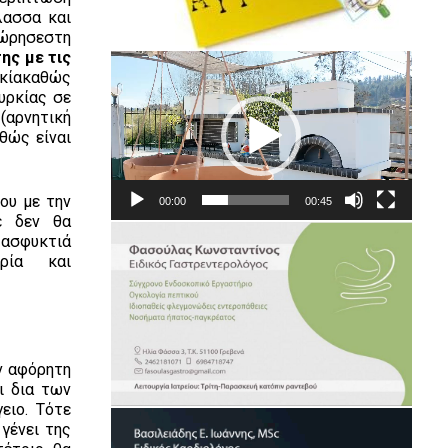
λασσα και
χώρησεστη
ης με τις
Πρόγραμμα
ρκίακαθώς
Αναπαραγωγής
υρκίας σε
Βίντεο
 (αρνητική
θώς είναι
ου με την
00:00
00:45
έ δεν θα
 ασφυκτιά
ρία και
ν αφόρητη
ι δια των
ειο. Τότε
γένει της