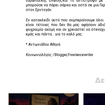
Ευρωπαϊκής Ένωσηςκαι το αντίστροφο με ο
μπορούσε να πάρει σάρκα και οστά σε μια Γε
στον Ερντογάν.
Εν κατακλείδι αυτό που συμπεραίνουμε όλοι
είναι τέτοιες που δεν θα μας αφήσουν αδι
ψυχραιμία ακόμη και αν χρειαστεί να στεναχ
εμάς και πάντα… για το καλό μας.
* Αντωνιάδου Αθηνά
Κοινωνιολόγος /Blogger,Freelancewriter
Δε