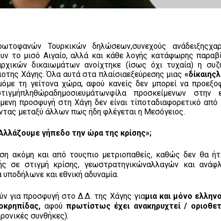
ρωτοφανών Τουρκικών δηλώσεων,συνεχούς ανάδειξηςχα
ουν το μισό Αιγαίο, αλλά και κάθε λογής κατάφωρης παραβ
αρχικών δικαιωμάτων ανοίχτηκε (ίσως όχι τυχαία) η συζ
οτης Χάγης. Όλα αυτά στα πλαίσιαεξεύρεσης μιας
«δίκαιης
μόμε τη γείτονα χώρα, αφού κανείς δεν μπορεί να προεξο
στιγμήπληθώραδημοσιευμάτωνφίλα προσκείμενων στην 
ενη προσφυγή στη Χάγη δεν είναι τίποταδιαφορετικό από 
ντας μεταξύ άλλων πως ήδη φλέγεται η Μεσόγειος.
 «Αλλάζουμε γήπεδο την ώρα της κρίσης»;
ηση ακόμη και από τουςπιο μετριοπαθείς, καθώς δεν θα ήτ
ής σε στιγμή κρίσης, γεωστρατηγικώναλλαγών και ανάφ
α υποδήλωνε και εθνική αδυναμία.
λούν για προσφυγή στο Δ.Δ. της Χάγης για
μια και μόνο ελλην
οκρηπίδας,
αφού
πρωτίστως έχει ανακηρυχτεί / οριοθε
χρονικές συνθήκες).