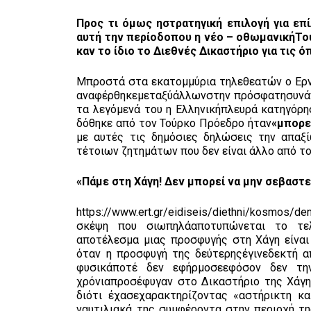
Προς τι όμως ηστρατηγική επιλογή για επ
αυτή την περίοδοπου η νέο – οθωμανικήΤο
καν το ίδιο το Διεθνές Δικαστήριο για τις
Μπροστά στα εκατομμύρια τηλεθεατών ο Ερ
αναφέρθηκεμεταξύάλλωνστην πρόσφατησυνάντ
τα λεγόμενά του η Ελληνικήπλευρά κατηγόρη
δόθηκε από τον Τούρκο Πρόεδρο ήταν
«μπορε
με αυτές τις δημόσιες δηλώσεις την απαξί
τέτοιων ζητημάτων που δεν είναι άλλο από το
«Πάμε στη Χάγη! Δεν μπορεί να μην σεβαστε
https://www.ert.gr/eidiseis/diethni/kosmos/d
σκέψη που σιωπηλάαποτυπώνεται το τελ
αποτέλεσμα μιας προσφυγής στη Χάγη είναι
όταν η προσφυγή της δεύτερηςέγινεδεκτή α
φυσικάποτέ δεν εφήρμοσεεφόσον δεν την
χρόνιαπροσέφυγαν στο Δικαστήριο της Χάγη
διότι έχασεχαρακτηρίζοντας «αστήρικτη κα
ναυτιλιακά της συμφέροντα στην περιοχή τ