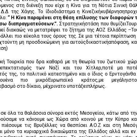
μενος στη διένεξη που είχε η Κίνα για τη Νότια Σινική Θά
Δ.Δ της Χάγης. Το ίδιοδιάστημα η Κινεζικήκυβέρνησηπρο
τλο:
“ H Κίνα παραμένει στη θέση επίλυσης των διαφορών τ
μέσω διαπραγματεύσεων.”.
Στρατηγικήστάση που θυμίζειΤου
υμεί διακαώς να μετατρέψει το ζήτημα της ΑΟΖ Ελλάδας –Το
ιβάλλει πιο εύκολα τους όρους της. Σε μια τέτοια περίπτωση
εχτούντη μη προσδοκώμενη για αυτούςδικαστικήαπόφαση, κα
έση)
ική Τουρκία που δρα καθαρά με τη θεωρία του ζωτικού χώρ
ς επεκτατισμός των Ναζί και του Χίτλερ,ποτέ μα ποτ
τός της, το πολιτικό κατεστημένο και ο ίδιος ο Ερντογάνθα
υένα πιο μικρόΕυρωπαϊκό κράτος,με μεγάληιστο
σεβασμό στο δίκαιο, μέχρινατο υποτάξειπλήρως.
Ζ σε όλα τα θαλάσσια σύνορα εκτός Μεσογείου, κάτω από τη
ρούσαμε να κάνουμε ως Χώρα από κοινού με την Κύπρο κα
πιέσουμε τις Βρυξέλλες να θεσπίσει Α.Ο.Ζ και στη Μεσόγ
 μόνο τα κυριαρχικά δικαιώματα της Ελλάδος αλλά και εν 