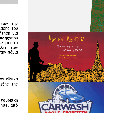
ρτών της
ίασης του
ήτηση για
λύσης
»
που
φλήσει το
ελίτ των
την πάγια
αν εθνικά
λεξης της
οτουρκική
τηθεί από