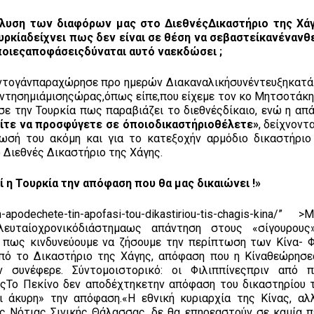
ίλυση των διαφόρων μας στο ΔιεθνέςΔικαστήριο της Χάγ
υρκίαδείχνει πως δεν είναι σε θέση να σεβαστείκανέναν
 όποιεςαποφάσειςδύναται αυτό ναεκδώσει ;
ντογάνπαραχώρησε προ ημερών Διακαναλικήσυνέντευξηκατά
ησημιάμισηςώρας,όπως είπε,που είχεμε τον κο Μητσοτάκη
σε την Τουρκία πως παραβιάζει το διεθνέςδίκαιο, ενώ η απ
ίτε να προσφύγετε σε όποιοδικαστήριοθέλετε»
, δείχνοντ
ωσή του ακόμη και για το κατεξοχήν αρμόδιο δικαστήριο
 Διεθνές Δικαστήριο της Χάγης.
ί η Τουρκία την απόφαση που θα μας δικαιώνει !»
en-apodechete-tin-apofasi-tou-dikastiriou-tis-chagis-kina/”
ευταίοχρονικόδιάστημαως απάντηση στους «σίγουρους
 πως κινδυνεύουμε να ζήσουμε την περίπτωση των Κίνα- Φ
πό το Δικαστήριο της Χάγης, απόφαση που η Κίναθεώρησε
 συνέφερε. Σύντομοιστορικό: οι Φιλιππίνεςπριν από π
ςΤο Πεκίνο δεν αποδέχτηκετην απόφαση του δικαστηρίου 
ι άκυρη» την απόφαση.«Η εθνική κυριαρχία της Κίνας, αλ
ης Νότιας Σινικής Θάλασσας, δε θα επηρεαστούν σε καμία 