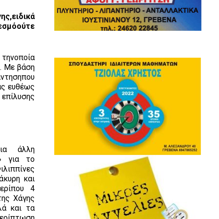
ης,ειδικά
θεσμόούτε
 τηνοποία
. Με βάση
άντησηπου
ας ευθέως
 επίλυσης
 >Μια άλλη
» για το
ιλιππίνες
άκυρη και
ερίπου 4
της Χάγης
λά και τα
περίπτωση