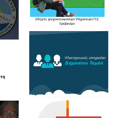
Οδηγός ψυχοκοινωνικών Υπηρεσιών Π.Ε.
Γρεβενών
στη