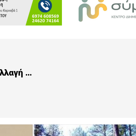
αλλαγή …