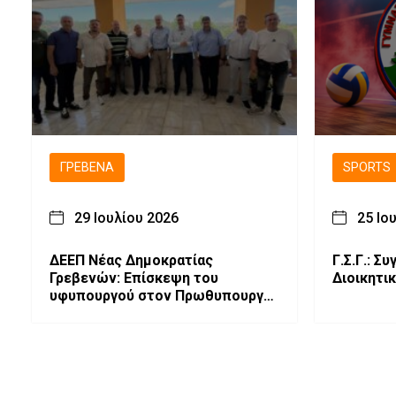
ΓΡΕΒΕΝΆ
SPORTS
29 Ιουλίου 2026
25 Ιο
ΔΕΕΠ Νέας Δημοκρατίας
Γ.Σ.Γ.: Σ
Γρεβενών: Επίσκεψη του
Διοικητι
υφυπουργού στον Πρωθυπουργο
κ. Αθανασίου Κοντογεωργη στα
Γρεβενά