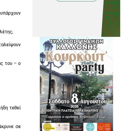
ι υπάρχουν
λέτης;
αταλείψουν
άς του – ο
 ήδη τεθεί
άκρυνε σε