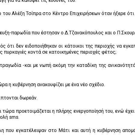
γή για να καλύψει τις ευθύνες του.
ρο του Αλέξη Τσίπρα στο Κέντρο Επιχειρήσεων όταν ήξερε ότ
ντευξη-παρωδία που έστησαν ο Δ.Τζανακόπουλος και ο Π.Σκουρ
νός ότι δεν ειδοποιήθηκαν οι κάτοικοι της περιοχής να εγκ
τις πυρκαγιές κοντά σε κατοικημένες περιοχές φέτος;
η τραγωδία -και με νωπή ακόμη την καταδίκη της ανικανότητ
ρα η κυβέρνηση ανακουφίζει με ένα νέο σχέδιο.
λπτονται δωρεάν.
ι τώρα προετοιμάζεται η πλήρης ενεργοποίησή του, ενώ έχει
τολή sms.
ύλη που εγκατέλειψαν στο Μάτι και αυτή η κυβέρνηση απομ