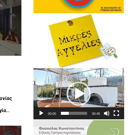
Πρόγραμμα
Αναπαραγωγής
Βίντεο
ονίας
γία
00:00
00:45