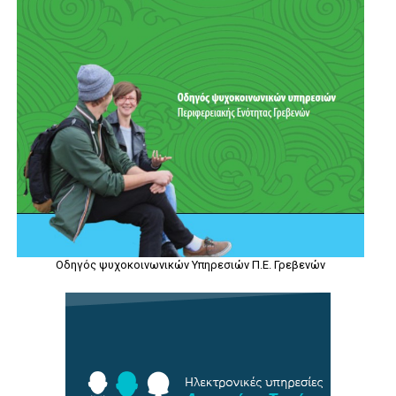
Οδηγός ψυχοκοινωνικών Υπηρεσιών Π.Ε. Γρεβενών