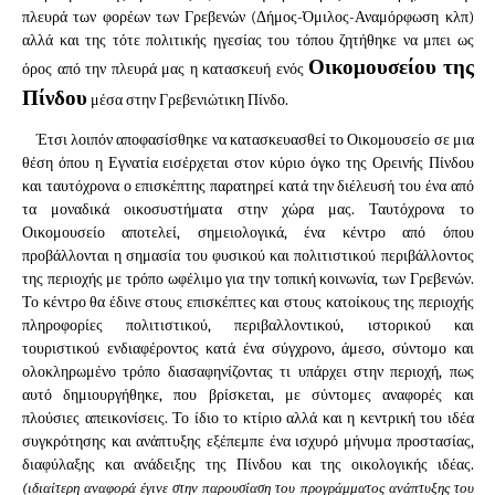
πλευρά των φορέων των Γρεβενών (Δήμος-Όμιλος-Αναμόρφωση κλπ)
αλλά και της τότε πολιτικής ηγεσίας του τόπου ζητήθηκε να μπει ως
Οικομουσείου της
όρος από την πλευρά μας η κατασκευή ενός
Πίνδου
μέσα στην Γρεβενιώτικη Πίνδο.
Έτσι λοιπόν αποφασίσθηκε να κατασκευασθεί το Οι­κομουσείο σε μια
θέση όπου η Εγνατία εισέρχεται στον κύριο όγκο της Ορεινής Πίνδου
και ταυτόχρονα ο επισκέπτης παρα­τηρεί κατά την διέλευσή του ένα από
τα μοναδικά οικοσυστήμα­τα στην χώρα μας. Ταυτόχρονα το
Οικομουσείο αποτελεί, σημειολογικά, ένα κέντρο από όπου
προβάλλονται η σημασία του φυσικού και πολιτιστικού περιβάλλοντος
της περιοχής με τρόπο ωφέλιμο για την τοπική κοινωνία, των Γρεβενών.
Το κέντρο θα έδινε στους επισκέπτες και στους κατοίκους της περιοχής
πληροφορίες πολιτιστι­κού, περιβαλλοντικού, ιστορικού και
τουριστικού ενδιαφέροντος κατά ένα σύγχρονο, άμεσο, σύντομο και
ολοκληρωμένο τρόπο διασαφηνίζοντας τι υπάρχει στην περιοχή, πως
αυτό δημιουρ­γήθηκε, που βρίσκεται, με σύντομες αναφορές και
πλούσιες απει­κονίσεις. Το ίδιο το κτίριο αλλά και η κεντρική του ιδέα
συγκρό­τησης και ανάπτυξης εξέπεμπε ένα ισχυρό μήνυμα προστασίας,
διαφύλαξης και ανάδειξης της Πίνδου και της οικολογικής ιδέας.
(ιδιαίτερη αναφορά έγινε στην παρουσίαση του προγράμματος ανάπτυξης του