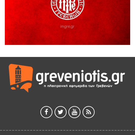
5 Αυγούστου 2026
Ευχαριστήριο Εκπολιτιστικού Συλλόγου Ταξιάρχη προς κ.
Παρασχάκη Αθανάσιο
5 Αυγούστου 2026
Διακοπή υδροδότησης του Α΄ κλάδου ύδρευσης
5 Αυγούστου 2026
Η Marseaux στα Γρεβενά για μια μοναδική συναυλία
5 Αυγούστου 2026
Θερινό Σινεμά στο πλαίσιο του «Πολιτιστικού
Καλοκαιριού 2026» με την βραβευμένη ταινία «Μικρές
Ανάσες».
5 Αυγούστου 2026
Γρεβενά: Συνελήφθη 18χρονος αλλοδαπός, για κλοπή
εξοπλισμού γυμναστηρίου
5 Αυγούστου 2026