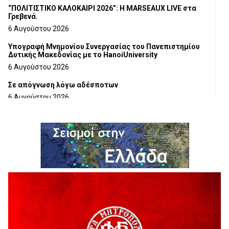
“ΠΟΛΙΤΙΣΤΙΚΟ ΚΑΛΟΚΑΙΡΙ 2026”: Η MARSEAUX LIVE στα
Γρεβενά.
6 Αυγούστου 2026
Υπογραφή Μνημονίου Συνεργασίας του Πανεπιστημίου
Δυτικής Μακεδονίας με το HanoiUniversity
6 Αυγούστου 2026
Σε απόγνωση λόγω αδέσποτων
6 Αυγούστου 2026
ΔΙΑΚΟΠΗ ΗΛΕΚΤΡΙΚΟΥ ΡΕΥΜΑΤΟΣ
6 Αυγούστου 2026
Ολοκληρώνεται η ασφαλτόστρωση της οδού Περιβόλι –
Αβδέλλα
6 Αυγούστου 2026
H παραδοχή λαθών είναι (και) δύναμη
5 Αυγούστου 2026
Ο ΑΝΔΡΕΑΣ ΑΣΛΑΝΙΔΗΣ ΣΥΝΕΧΙΖΕΙ ΣΤΟΝ ΠΡΩΤΕΑ
ΓΡΕΒΕΝΩΝ