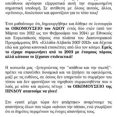
υπεύθυνοι αγνόησαν εξοργιστικά αυτή την συμφωνημένη
σημαντική υποδομή. Σε αντίθεση με όλους αυτούς, άλλοι,
«γείτονες», δουλεύουν και φροντίζουν για το τόπο τους!
Έτσι μαθαίνουμε ότι, δημιουργήθηκε και δόθηκε σε λειτουργία
το ΟΙΚΟΜΟΥΣΕΙΟ του ΑΩΟΥ
εντός δύο ετών (από τον
Μάρτιο του 2012 ως τον Φεβρουάριο του 2014) με Εθνικούς
και Ευρωπαϊκούς πόρους στα πλαίσια του Διασυνοριακού
Προγράμματος ΙΡΑ «Ελλάδα-Αλβανία 2007-2013» και δέχεται
εδώ και χρόνια κανονικά επισκέπτες από όλο τον κόσμο.
Εμείς
το είχαμε συμφωνήσει από το 2003 με έτοιμους πόρους
αλλά κάποιοι το ξέχασαν επιδεικτικά!
Η κοινωνία μας –ξεπερνώντας την ‘‘απάθεια και την σιωπή’’-
πρέπει να επανέλθει δυναμικά και να ζητήσει τα οφειλόμενα,
μαζί με τις ευθύνες, σε όσους δεν υπηρετούν το συμφέρον του
τόπου και δεν φροντίζουν να τηρηθούν συμφωνηθέντα που ο
λαός με κόπο και αγώνες πέτυχε :
το ΟΙΚΟΜΟΥΣΕΙΟ της
ΠΙΝΔΟΥ απαιτούμε να γίνει!
Στο «γιατί μέχρι τώρα δεν φτιάχτηκε» αναμένουμε τις
απαντήσεις όλων που τώρα «κάνουν την πάπια», ενώ γνωρίζουν
ότι οι δημότες περιμένουν τις ένοχες απαντήσεις τους.