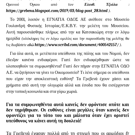
Ορεινού Όγκου από τον
Ελευθ. Τζιόλα
:
https://grebena.blogspot.com/2019/03/blog-post_28.html
).
Το 2001, λοιπόν η ΕΓΝΑΤΙΑ ΟΔΟΣ ΑΕ ανέθεσε στο Μουσείο
Γουλανδρή Φυσικής Ιστορίας/Ε.Κ.Β.Υ. την μελέτη του Μουσείου.
Αυτή παρουσιάσθηκε πλήρως από την κα Κατσακιώρη στην εν λόγω
ημερίδα
(ολόκληρες τις εν λόγω ομιλίες και την παρουσίαση της μελέτης θα
τις διαβάσετε
εδώ
https://www.scribd.com/document/400542157/
).
Για όλα αυτά, οι μετέπειτα υπεύθυνοι της πόλης και του Νομού, δεν
έδειξαν κανένα ενδιαφέρον. Γιατί δεν ενδιαφέρθηκαν ώστε να
υλοποιηθούν τα συμφωνηθέντα? Γιατί δεν πήγαν στην ΕΓΝΑΤΙΑ ΟΔΟ
Α.Ε. να ζητήσουν να γίνει το Οικομουσείο? Τι λένε σήμερα οι υπεύθυνοι
που είχαν την αποκλειστική ευθύνη? Τα Γρεβενά έχουν χάσει και
χρήματα από αυτή την ολιγωρία αλλά και έσοδα που θα εισέρχονταν
στην τοπική κοινωνία και στα γύρω χωριά.
Για τα συμφωνηθέντα αυτά κανείς δεν φρόντισε οπότε και
δεν τηρήθηκαν. Οι ευθύνες είναι μεγάλες όταν κανείς δεν
φροντίζει για το τόπο του και μάλιστα όταν έχει οριστεί
υπεύθυνος να κάνει αυτή τη δουλειά!
Τα Γρεβενά έχασαν πολλά από τη στιγμή που οι αρμόδιοι &