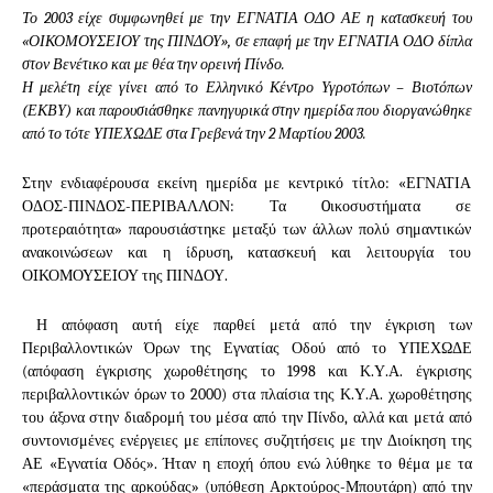
Το 2003 είχε συμφωνηθεί με την ΕΓΝΑΤΙΑ ΟΔΟ ΑΕ η κατασκευή του
«ΟΙΚΟΜΟΥΣΕΙΟΥ της ΠΙΝΔΟΥ», σε επαφή με την ΕΓΝΑΤΙΑ ΟΔΟ δίπλα
στον Βενέτικο και με θέα την ορεινή Πίνδο.
Η μελέτη είχε γίνει από το Ελληνικό Κέντρο Υγροτόπων – Βιοτόπων
(ΕΚΒΥ) και παρουσιάσθηκε πανηγυρικά στην ημερίδα που διοργανώθηκε
από το τότε ΥΠΕΧΩΔΕ στα Γρεβενά την 2 Μαρτίου 2003.
Στην ενδιαφέρουσα εκείνη ημερίδα με κεντρικό τίτλo: «ΕΓΝΑΤΙΑ
ΟΔΟΣ-ΠΙΝΔΟΣ-ΠΕΡΙΒΑΛΛΟΝ: Τα Oικοσυστήματα σε
προτεραιότητα» παρουσιάστηκε μεταξύ των άλλων πολύ σημαντικών
ανακοινώσεων και η ίδρυση, κατασκευή και λειτουρ­γία του
ΟIΚΟΜΟΥΣΕIΟΥ της ΠΙΝΔΟΥ.
Η απόφαση αυτή είχε παρθεί μετά από την έγκριση των
Περιβαλλοντικών Όρων
της Εγνατίας Οδού από το ΥΠΕΧΩΔΕ
(απόφαση έγκρισης χωροθέτησης το 1998 και Κ.Υ.Α. έγκρισης
περιβαλλοντικών όρων το 2000) στα πλαίσια της Κ.Υ.Α. χωροθέτησης
του άξονα στην διαδρομή του μέσα από την Πίνδο, αλλά και μετά από
συντονισμένες ενέρ­γειες με επίπονες συζητήσεις με την Διοίκηση της
ΑΕ «Εγνατία Οδός». Ήταν η εποχή όπου ενώ λύθηκε το θέμα με τα
«περάσματα της αρκούδας» (υπόθεση Αρκτούρος-Μπουτάρη) από την