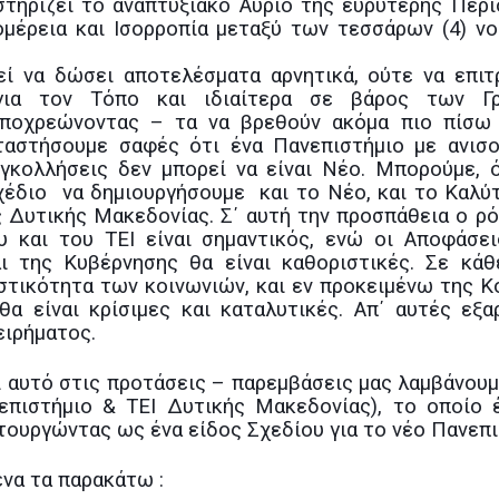
στηρίζει το αναπτυξιακό Αύριο της ευρύτερης Περι
σομέρεια και Ισορροπία μεταξύ των τεσσάρων (4) ν
ί να δώσει αποτελέσματα αρνητικά, ούτε να επιτ
για τον Τόπο και ιδιαίτερα σε βάρος των Γρ
υποχρεώνοντας – τα να βρεθούν ακόμα πιο πίσω
ταστήσουμε σαφές ότι ένα Πανεπιστήμιο με ανισο
γκολλήσεις δεν μπορεί να είναι Νέο. Μπορούμε, 
χέδιο να δημιουργήσουμε και το Νέο, και το Καλύτ
ς Δυτικής Μακεδονίας. Σ΄ αυτή την προσπάθεια ο ρ
 και του ΤΕΙ είναι σημαντικός, ενώ οι Αποφάσει
ι της Κυβέρνησης θα είναι καθοριστικές. Σε κάθ
στικότητα των κοινωνιών, και εν προκειμένω της Κ
 είναι κρίσιμες και καταλυτικές. Απ΄ αυτές εξα
ειρήματος.
Γι αυτό στις προτάσεις – παρεμβάσεις μας λαμβάνου
πιστήμιο & ΤΕΙ Δυτικής Μακεδονίας), το οποίο 
τουργώντας ως ένα είδος Σχεδίου για το νέο Πανεπι
ένα τα παρακάτω :