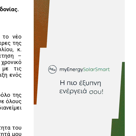
δονίας.
 το νέο
ερες της
λίου, κ.
έτηση –
 χρονικό
 με τις
ιξη ενός
ρόλο της
σε όλους
ιανείμει
τητα του
τητά μου