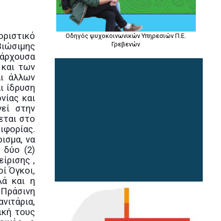
οριστικό
Οδηγός ψυχοκοινωνικών Υπηρεσιών Π.Ε.
Γρεβενών
Βιώσιμης
πάρχουσα
 και των
αι άλλων
ι ίδρυση
νίας και
γεί στην
εται στο
ιφορίας.
ισμα, να
 δύο (2)
ίρισης ,
ί Όγκοι,
λά και η
Πράσινη
ανιτάρια,
ική τους