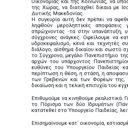
Οικονομίας και της Κοινωνίας, να υπο
της Χώρας, να διαταχθεί δίκαια με Ι
Δυτικής Μακεδονίας.
Η συγκυρία αυτή δεν πρέπει να αφεθε
ληφθούν μεροληπτικές αποφάσεις 
σπρώχνοντας -τα στην υπανάπτυξη, 
σύγχρονες ανάγκες. Οφείλουμε να κα
υδροκεφαλισμό, κενά και τεχνητές συ
διάλογο, αίσθημα δικαίου και σωστό σ
το Σύγχρονο, μεγάλο Πανεπιστήμιο τη
αρχών του υπάρχοντος Πανεπιστημίου
ευθύνες του Υπουργείου Παιδείας κα
περίπτωση η θέση, η στάση, η αποφασι
των Γρεβενών και των Φορέων της, θα
δικαίωση και η τελική επιτυχία του εγχ
Επιθυμούμε να κινηθούμε ρεαλιστικά. 
το Πόρισμα των δύο Ιδρυμάτων (Πανε
κατατεθεί στο Υπουργείο Παιδείας, λει
Επισημαίνουμε κατ΄ οικονομία, εστιασμ