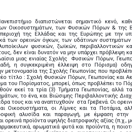
ανεπιστήμιο διαπιστώνεται σημαντικό κενό, καθ
 των Οικοσυστημάτων, των Φυσικών Πόρων & της 
α περιοχή της Ελλάδας και της Ευρώπης με την υ
ικά των ορεινών όγκων, των υδάτινων συστημάτων
λυποίκιλων φυσικών, ζωϊκών, περιβαλλοντικών κ
ους, δεν είναι δυνατόν να μην υπάρχει πρόβλεψη κα
αίσια μιας ενιαίας Σχολής Φυσικών Πόρων, Γεωπο
αδή, η συγκεκριμένη έλλειψη στο Πόρισμα) οδη
την μετονομασία της Σχολής Γεωπονίας που προβλέπ
έο τίτλο : Σχολή Φυσικών Πόρων, Γεωπονίας και Αε
ύμα του Πορίσματος, μπορεί, όπως προβλέπει το Πόρ
θούν εκεί τα τρία (3) Τμήματα Γεωπονίας, αλλά τα
άτων, το ένα, και Βιώσιμης Περιβαλλοντικής Διαχε
έδρα τους και να αναπτυχθούν στα Γρεβενά. Οι ορεινο
ι Οικοσυστήματα, οι Λίμνες και τα Ποτάμια, αλ
ροφική αλυσίδα και παραγωγή, με έμφαση στην 
ι ορεινά προϊόντα υψηλής διατροφικής αξίας (π.χ., μ
αρμακευτικά, αρωματικά φυτά και προϊόντα, η ποιοτ