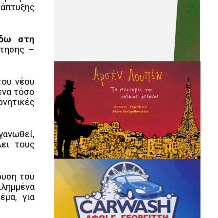
νάπτυξης
ίδω στη
έτησης –
του νέου
ένα τόσο
ρνητικές
γανωθεί,
λει τους
ρυση του
ιλημμένα
έμα, για