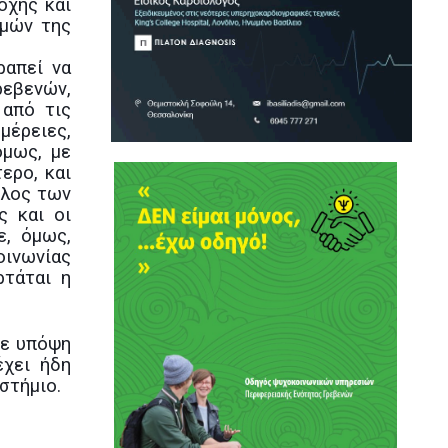
οχής και
ομών της
ραπεί να
εβενών,
 από τις
μέρειες,
όμως, με
ερο, και
όλος των
ς και οι
ε, όμως,
οινωνίας
ρτάται η
με υπόψη
έχει ήδη
στήμιο.