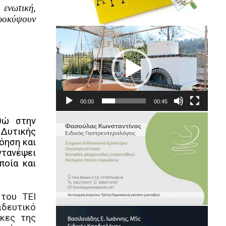
ενωτική,
ροκύψουν
Πρόγραμμα
Αναπαραγωγής
Βίντεο
00:00
00:45
θώ στην
 Δυτικής
όηση και
ντανέψει
ποία και
του ΤΕΙ
αιδευτικό
γκες της