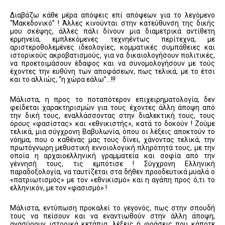
Διαβάζω κάθε μέρα απόψεις επί απόψεων για το λεγόμενο
“Μακεδονικό” ! Άλλες κινούνται στην κατεύθυνση της δικής
μου σκέψης, άλλες πάλι δίνουν μια διαμετρικά αντίθετη
ερμηνεία, εμπλεκόμενες τεχνηέντως περίτεχνα, με
αριστεροθολεμένες ιδεολογίες, κομματικές συμπάθειες και
ιστορικούς ακροβατισμούς, για να δικαιολογήσουν πολιτικές,
να προετοιμάσουν έδαφος και να συνομολογήσουν με τούς
έχοντες την ευθύνη των αποφάσεων, πως τελικά, με το έτσι
και το αλλιώς, “η χώρα εάλω”…!!!
Μάλιστα, η προς το ποταπότερον επιχειρηματολογία, δεν
φείδεται χαρακτηρισμών για τους έχοντες άλλη άποψη από
την δική τους, εναλλάσσοντας στην διαλεκτική τους, τους
όρους «φασίστας» και «εθνικιστής», κατά το δοκούν ! Ζούμε
τελικά, μια σύγχρονη Βαβυλωνία, όπου οι λέξεις αποκτούν το
νόημα, που ο καθένας μας τους δίνει, χάνοντας τελικά, την
πρωτόγνωρη μεθυστική εννοιολογική πληρότητά τους, με την
οποία η αρχαιοελληνική γραμματεία και σοφία από την
γέννησή τους, τις εμπότισε ! Σύγχρονη Ελληνική
παραδοξολογία, να ταυτίζεται στα δήθεν προοδευτικά μυαλά ο
«πατριωτισμός» με τον «εθνικισμό» και η αγάπη προς ό,τι το
ελληνικόν, με τον «φασισμό» !
Μάλιστα, εντύπωση προκαλεί το γεγονός, πως στην σπουδή
τους να πείσουν και να εναντιωθούν στην άλλη άποψη,
ανασύρουν ιστορικά κετάπια, λέξεις ή φράσεις που κάποτε