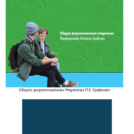
Οδηγός ψυχοκοινωνικών Υπηρεσιών Π.Ε. Γρεβενών