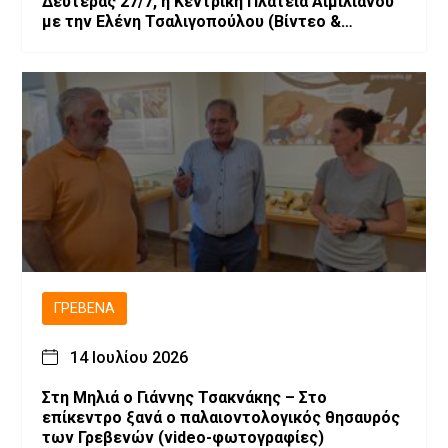
Δευτέρας 27/7, η Κεντρική Πλατεία Αιμιλιανού
με την Ελένη Τσαλιγοπούλου (Bίντεο &
Φωτογραφίες)
ΓΡΕΒΕΝΆ
14 Ιουλίου 2026
Στη Μηλιά ο Γιάννης Τσακνάκης – Στο
επίκεντρο ξανά ο παλαιοντολογικός θησαυρός
των Γρεβενών (video-φωτογραφίες)