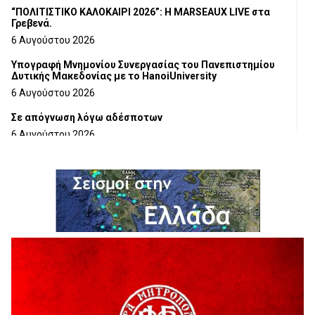
“ΠΟΛΙΤΙΣΤΙΚΟ ΚΑΛΟΚΑΙΡΙ 2026”: Η MARSEAUX LIVE στα
Γρεβενά.
6 Αυγούστου 2026
Υπογραφή Μνημονίου Συνεργασίας του Πανεπιστημίου
Δυτικής Μακεδονίας με το HanoiUniversity
6 Αυγούστου 2026
Σε απόγνωση λόγω αδέσποτων
6 Αυγούστου 2026
ΔΙΑΚΟΠΗ ΗΛΕΚΤΡΙΚΟΥ ΡΕΥΜΑΤΟΣ
6 Αυγούστου 2026
Ολοκληρώνεται η ασφαλτόστρωση της οδού Περιβόλι –
Αβδέλλα
6 Αυγούστου 2026
H παραδοχή λαθών είναι (και) δύναμη
5 Αυγούστου 2026
Ο ΑΝΔΡΕΑΣ ΑΣΛΑΝΙΔΗΣ ΣΥΝΕΧΙΖΕΙ ΣΤΟΝ ΠΡΩΤΕΑ
ΓΡΕΒΕΝΩΝ