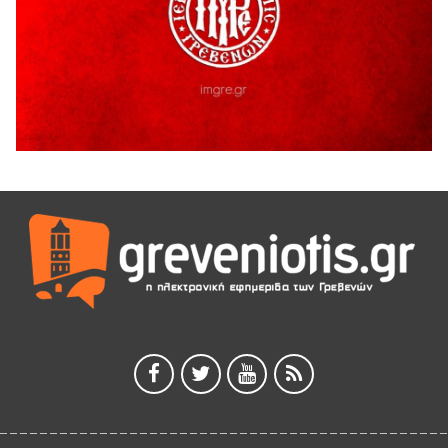
5 Αυγούστου 2026
Ευχαριστήριο Εκπολιτιστικού Συλλόγου Ταξιάρχη προς κ.
Παρασχάκη Αθανάσιο
5 Αυγούστου 2026
Διακοπή υδροδότησης του Α΄ κλάδου ύδρευσης
5 Αυγούστου 2026
Η Marseaux στα Γρεβενά για μια μοναδική συναυλία
5 Αυγούστου 2026
Θερινό Σινεμά στο πλαίσιο του «Πολιτιστικού
Καλοκαιριού 2026» με την βραβευμένη ταινία «Μικρές
Ανάσες».
5 Αυγούστου 2026
Γρεβενά: Συνελήφθη 18χρονος αλλοδαπός, για κλοπή
εξοπλισμού γυμναστηρίου
5 Αυγούστου 2026