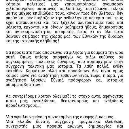
κάποιοι πολιτικοί μας χρησιμοποίησαν, αναμασούν
χιλιοπαιγμένες σκοπιανές παρλαπίπες, ταυτιζόμενοι τελικά
με τις μύχιες επιδιώξεις τους, κάνουν πως δεν βλέπουν, δεν
ακούν και δεν διαβάζουν την ανθελληνική υστερία που τους
έχει κατακυριεύει και τον ξέχειλο αλυτρωτισμό τους…και
μάλιστα, έρχονται και δίνουν μαθήματα ήθους, δημοκρατίας
και αντικειμενικότητας ιστορικής, έστω κι αν όλα αυτά
βαίνουν σε βάρος της χώρας μας, των Εθνικών της δικαίων
και της ιστορικής αλήθειας !
Θα προσέξατε πως αποφεύγω να μιλήσω για κόμματα την ώρα
αυτή. Όπως επίσης αποφεύγω να ρίξω ευθύνες σε
συγκεκριμένες πολιτικές δυνάμεις, που κυριάρχησαν στην
σύγχρονη πολιτική μας ιστορία. Τα λάθη πολλά, ενθεν
κακείθεν. Κομμάτων αλλά και προσώπων…Δεν είναι όμως
καιρός μόνο για αναζήτηση ευθυνών..Είναι, τώρα, η ώρα, για
αναζήτηση λύσεων, Εθνικά πρόσφορων και ιστορικά
αδιαμφισβήτητων..!
Ας συντρέξουμε λοιπόν όλοι μαζί το στόχο αυτό, αφήνοντας
πίσω μας, αγκυλώσεις, θεατρινισμούς και ανέξοδους
προοδευτισμούς…!
Μια οφείλει να είναι η συνισταμένη της σκέψης όμως μας….
Μια Ελλάδα δυνατή, σύγχρονη, πραγματικά ελεύθερη,
συνεχιστής μιας πορείας αιώνων, δημιουργίας και