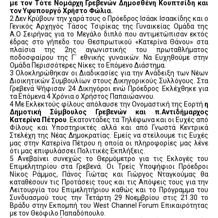
με τον Τότε Νομάρχη Γρεβενών Δημοσθένη Κουπτσίδη και
τον Υφυπουργό Χρήστο Φώλια.
2 Δεν Κρύβουν την χαρά τους ο Πρόεδρος Ισάακ Ισαακίδης και ο
Γενικός Αρχηγός Τάσος Τσιρίκας της Γυναικείας Ομάδα της
Α.Ο Σειρήνας για το Μεγάλο διπλό που αντιμετώπισαν εκτός
έδρας στο γήπεδο του Θεσπρωτικού «Κατερίνα Θάνου» στα
πλαίσια της 2ης αγωνιστικής του πρωταθλήματος
ποδοσφαίρου της Γ΄ εθνικής γυναικών. Να Ευχηθούμε στην
Ομάδα Περισσότερες Νίκες το Επόμενο Διάστημα.
3 Ολοκληρώθηκαν οι Διαδικασίες για την Ανάδειξη των Νέων
Διοικητικών Συμβουλίων στους Δικηγορικούς Συλλόγους. Στα
Γρεβενά Ψήφισαν 24 Δικηγόροι ενώ Πρόεδρος Εκλέχθηκε για
τα Επόμενα 4 Χρόνια ο Χρήστος Παπαιώαννου.
4 Με Εκλεκτούς φίλους απόλαυσε την Ονομαστική της Εορτή
η
Δημοτική Σύμβουλος Γρεβενών και π.Αντιδήμαρχος
Κατερίνα Πέτρου
. Εκατοντάδες τα Τηλέφωνα και οι Ευχές από
Φίλους και Υποστηρικτές αλλά και από Γνωστά Κεντρικά
Στελέχη της Νέας Δημοκρατίας. Εμείς να στείλουμε τις Ευχές
μας στην Κατερίνα Πέτρου η οποία οι πληροφορίες μας λένε
ότι μας επιφυλάσσει Πολιτικές Εκπλήξεις.
5 Ανεβαίνει συνεχώς το Θερμόμετρο για τις Εκλογές του
Επιμελητηρίου στα Γρεβενά. Οι Τρείς Υποψήφιοι Πρόεδροι
Νίκος Ράμμος, Πάνος Γιώτας και Γιώργος Νταγκούμας θα
καταθέσουν τις Προτάσεις τους και τις Απόψεις τους για την
Λειτουργία του Επιμελητήριου καθώς και το Πρόγραμμα του
Συνδυασμού τους την Τετάρτη 29 Νοεμβρίου στις 21.30 το
Βράδυ στην Εκπομπή του West Channel Forum Eπικαιρότητας
με τον Θεόφιλο Παπαδόπουλο.