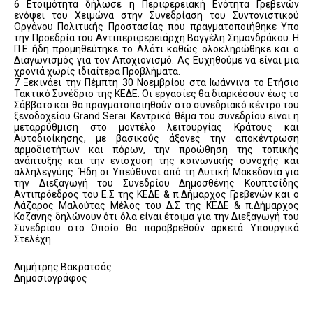
6 Ετοιμότητα δήλωσε η Περιφερειακή Ενότητα Γρεβενών
ενόψει του Χειμώνα στην Συνεδρίαση του Συντονιστικού
Οργάνου Πολιτικής Προστασίας που πραγματοποιήθηκε Υπο
την Προεδρία του Αντιπεριφερειάρχη Βαγγέλη Σημανδράκου. Η
Π.Ε ήδη προμηθεύτηκε το Αλάτι καθώς ολοκληρώθηκε και ο
Διαγωνισμός για τον Αποχιονισμό. Ας Ευχηθούμε να είναι μια
χρονιά χωρίς ιδιαίτερα Προβλήματα.
7 Ξεκινάει την Πέμπτη 30 Νοεμβρίου στα Ιωάννινα το Ετήσιο
Τακτικό Συνέδριο της ΚΕΔΕ. Οι εργασίες θα διαρκέσουν έως το
Σάββατο και θα πραγματοποιηθούν στο συνεδριακό κέντρο του
ξενοδοχείου Grand Serai. Κεντρικό θέμα του συνεδρίου είναι η
μεταρρύθμιση στο μοντέλο λειτουργίας Κράτους και
Αυτοδιοίκησης, με βασικούς άξονες την αποκέντρωση
αρμοδιοτήτων και πόρων, την προώθηση της τοπικής
ανάπτυξης και την ενίσχυση της κοινωνικής συνοχής και
αλληλεγγύης. Ήδη οι Υπεύθυνοι από τη Δυτική Μακεδονία για
την Διεξαγωγή του Συνεδρίου Δημοσθένης Κουπτσίδης
Αντιπρόεδρος του Ε.Σ της ΚΕΔΕ & π.Δήμαρχος Γρεβενών και ο
Λάζαρος Μαλούτας Μέλος του Δ.Σ της ΚΕΔΕ & π.Δήμαρχος
Κοζάνης δηλώνουν ότι όλα είναι έτοιμα για την Διεξαγωγή του
Συνεδρίου στο Οποίο θα παραβρεθούν αρκετά Υπουργικά
Στελέχη.
Δημήτρης Βακρατσάς
Δημοσιογράφος