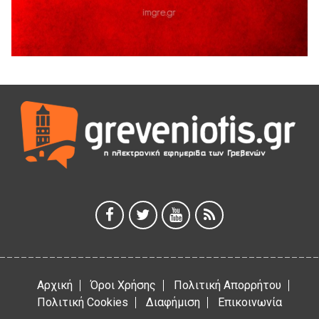
5 Αυγούστου 2026
Διακοπή υδροδότησης του Α΄ κλάδου ύδρευσης
5 Αυγούστου 2026
Η Marseaux στα Γρεβενά για μια μοναδική συναυλία
5 Αυγούστου 2026
Θερινό Σινεμά στο πλαίσιο του «Πολιτιστικού
Καλοκαιριού 2026» με την βραβευμένη ταινία «Μικρές
Ανάσες».
5 Αυγούστου 2026
Γρεβενά: Συνελήφθη 18χρονος αλλοδαπός, για κλοπή
εξοπλισμού γυμναστηρίου
5 Αυγούστου 2026
Αρχική
Όροι Χρήσης
Πολιτική Απορρήτου
Πολιτική Cookies
Διαφήμιση
Επικοινωνία