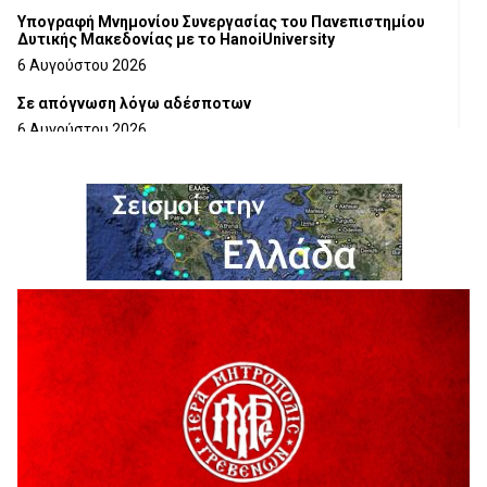
Υπογραφή Μνημονίου Συνεργασίας του Πανεπιστημίου
Δυτικής Μακεδονίας με το HanoiUniversity
6 Αυγούστου 2026
Σε απόγνωση λόγω αδέσποτων
6 Αυγούστου 2026
ΔΙΑΚΟΠΗ ΗΛΕΚΤΡΙΚΟΥ ΡΕΥΜΑΤΟΣ
6 Αυγούστου 2026
Ολοκληρώνεται η ασφαλτόστρωση της οδού Περιβόλι –
Αβδέλλα
6 Αυγούστου 2026
H παραδοχή λαθών είναι (και) δύναμη
5 Αυγούστου 2026
Ο ΑΝΔΡΕΑΣ ΑΣΛΑΝΙΔΗΣ ΣΥΝΕΧΙΖΕΙ ΣΤΟΝ ΠΡΩΤΕΑ
ΓΡΕΒΕΝΩΝ
5 Αυγούστου 2026
Ευχαριστήριο Εκπολιτιστικού Συλλόγου Ταξιάρχη προς κ.
Παρασχάκη Αθανάσιο