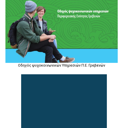
Οδηγός ψυχοκοινωνικών Υπηρεσιών Π.Ε. Γρεβενών