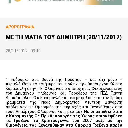
ΑΡΘΡΟΓΡΑΦΊΑ
ME TH MATIA TOY ΔΗΜΗΤΡΗ (28/11/2017)
28/11/2017 - 09:40
1 Εκδρομές στα βουνά της Πρέσπας – και όχι μόνο –
περιελάμβανε το τριήμερο του πρώην πρωθυπουργού Κώστα
Καραμανλή στην Π.Ε. Φλώρινας ο οποίος ήταν Φιλοξενούμενος
του Δημάρχου Φλώρινας και Προέδρου της ΠΕΔ Γιάννη
Βοσκόπουλου. Ο κ.Καραμανλής παρέα με φίλους και τον Πρώην
Γραμματέα της Νέας Δημοκρατίας Λευτέρη Ζαγορίτη
απόλαυσαν τις Ομορφιές της περιοχής και Ξεναγήθηκαν από
τους Δημάρχους Φλώρινας και Πρεσπών.
Να σημειωθεί ότι ο
κ.Καραμανλής Ως Πρωθυπουργός της Χώρας επισκέφθηκε
τα Γρεβενά τα Χριστούγεννα του 2007 μαζί με την
Οικογένεια του Ξεναγήθηκαν στα Όμορφα Γρεβενά παρέα