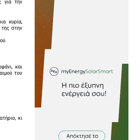
ς για την
ια κυρία,
 της στην
ού.
φάνι, και
αιμού του
τήριο, κι