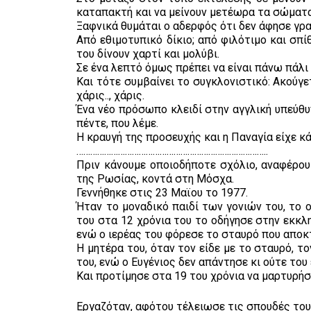
καταπακτή και να μείνουν μετέωρα τα σώματα,
Ξαφνικά θυμάται ο αδερφός ότι δεν άφησε γρα
Από εθιμοτυπικό δίκιο; από φιλότιμο και σπί
του δίνουν χαρτί και μολύβι.
Σε ένα λεπτό όμως πρέπει να είναι πάνω πάλι
Και τότε συμβαίνει το συγκλονιστικό: Ακούγετ
χάρις.., χάρις.
Ένα νέο πρόσωπο κλειδί στην αγγλική υπεύθ
πέντε, που λέμε.
Η κραυγή της προσευχής και η Παναγία είχε κά
………………………………………………………………………..
Πριν κάνουμε οποιοδήποτε σχόλιο, αναφέρου
της Ρωσίας, κοντά στη Μόσχα.
Γεννήθηκε στις 23 Μαϊου το 1977.
Ήταν το μοναδικό παιδί των γονιών του, το 
του στα 12 χρόνια του το οδήγησε στην εκκλ
ενώ ο ιερέας του φόρεσε το σταυρό που αποκτ
Η μητέρα του, όταν τον είδε με το σταυρό, τ
του, ενώ ο Ευγένιος δεν απάντησε κι ούτε το
Και προτίμησε στα 19 του χρόνια να μαρτυρήσε
Εργαζόταν, αφότου τέλειωσε τις σπουδές του