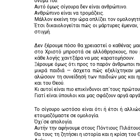
όνομά Του.
Αυτό όμως σίγουρα δεν είναι ανθρώπινο.
Ανθρώπινο είναι να τρομάζεις.
Μάλλον εκείνη την ώρα οπλίζει τον ομολογητή
Έτσι δικαιολογείται πώς οι μάρτυρες έμεναν,
στιγμή.
Δεν ξέρουμε πόσο θα χρειαστεί ο καθένας μα
στο Χριστό μπροστά σε αλλόθρησκους, που μ
κάθε λογής χαντζάρα να μας καρατομήσουν.
Ξέρουμε όμως ότι προς το παρόν άνθρωποι πο
μικρά παιδιά — άσχετα πώς εξελίχτηκαν μ
αλώσουν τη συνείδησή των παιδιών μας και η
και του Θεού.
Κι αυτοί είναι πιο επικίνδυνοι απ΄τους πρώτου
Γιατί είναι ύπουλοι και μας σφάζουν αργά αργά
Το σίγουρο ωστόσο είναι ότι ή έτσι ή αλλιώ
ετοιμαζόμαστε σε ομολογία.
Όχι΄σε απολογία.
Αυτήν την αφήνουμε στους Πόντιους Πιλάτους
Θα τους τη ζητήσει η ιστορία και η κρίση του 