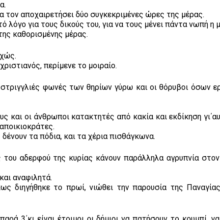
α.
 να τον αποχαιρετήσει δύο συγκεκριμένες ώρες της μέρας.
τό λόγο για τους δικούς του, για να τους μένει πάντα νωπή η 
της καθορισμένης μέρας.
αχώς.
ριστιανός, περίμενε το μοιραίο.
 στριγγλιές φωνές των θηρίων γύρω και οι θόρυβοι όσων ε
ους και οι άνθρωποι κατακτητές από κακία και εκδίκηση γι΄α
 αποικιοκράτες.
ς δένουν τα πόδια, και τα χέρια πισθάγκωνα.
ίς του αδερφού της κυρίας κάνουν παράλληλα αγρυπνία στον
και αναφιλητά.
ως διηγήθηκε το πρωί, νιώθει την παρουσία της Παναγίας
ρά 3΄κι είναι έτοιμοι οι δήμιοι να πατήσουν το κουμπί, να