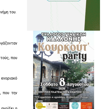
μνήμη του.
ργάζονταν
υτούς, που
 ενοριακό
, που την
 ανοίξει η