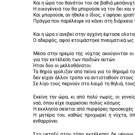
Και η ώρα του θανάτου του σε βαθιά μεσάνυχτ
Η οικογένειά του θα μπορούσε να τον δει και
Και μπορούσε, αν ήθελε ο ίδιος, ν΄αφήσει γραπ
Πράγμα που παρέλειψε να κάνει στη διάρκεια 
Και η ώρα ν΄ανεβεί στην αγχόνη έφτασε ολοτ
Ο αδερφός, αφού ετοιμάστηκε πνευματικά ως χ
Μέσα στην ηρεμία της νύχτας ακούγονταν οι
για την εκτέλεση των παιδιών αυτών.
Ήταν δύο οι μελλοθάνατοι.
Τα θηρία γρύλιζαν από πείνα για το θήραμά τ
δεν είχαν άλλον τρόπο να αντισταθούν στους
Σε λίγο τους περνούν στο λαιμό τη θηλιά, του
Εκείνη την ώρα, κι από πολύ νωρίς, οι γονε
ναό, όπου είχε συρρεύσει πολύς κόσμος.
Η εκκλησία σείεται από πυρφόρες προσευχές 
Η μητέρα του, καθώς προχωρεί η νύχτα, όπ
ενθαρρύνει.
Στο μεταξύ στον τόπο εκτέλεσης δε μένουν πα