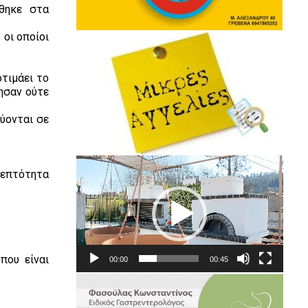
θηκε στα
οι οποίοι
οτιμάει το
ησαν ούτε
ύονται σε
Πρόγραμμα
λεπτότητα
Αναπαραγωγής
Βίντεο
που είναι
00:00
00:45