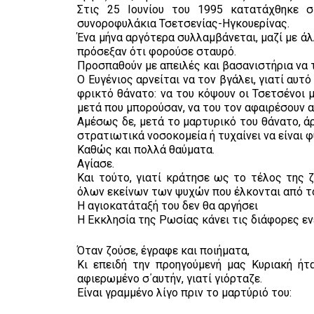
Στις 25 Ιουνίου του 1995 κατατάχθηκε 
συνοροφυλάκια Τσετσενίας-Ηγκουερίνας.
Ένα μήνα αργότερα συλλαμβάνεται, μαζί με ά
πρόσεξαν ότι φορούσε σταυρό.
Προσπαθούν με απειλές και βασανιστήρια να τ
Ο Ευγένιος αρνείται να τον βγάλει, γιατί αυτ
φρικτό θάνατο: να του κόψουν οι Τσετσένοι 
μετά που μπορούσαν, να του τον αφαιρέσουν α
Αμέσως δε, μετά το μαρτυρικό του θάνατο, ά
στρατιωτικά νοσοκομεία ή τυχαίνει να είναι 
Καθώς και πολλά θαύματα.
Αγίασε.
Και τούτο, γιατί κράτησε ως το τέλος της 
όλων εκείνων των ψυχών που έλκονται από τ
Η αγιοκατάταξή του δεν θα αργήσει
Η Εκκλησία της Ρωσίας κάνει τις διάφορες εν
Όταν ζούσε, έγραφε και ποιήματα,
Κι επειδή την προηγούμενή μας Κυριακή ήτα
αφιερωμένο σ΄αυτήν, γιατί γιόρταζε.
Είναι γραμμένο λίγο πριν το μαρτύριό του: