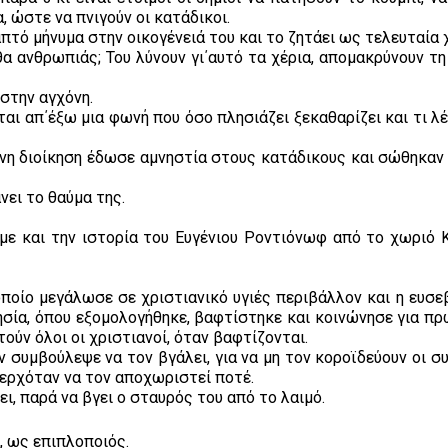
 ώστε να πνιγούν οι κατάδικοι.
πτό μήνυμα στην οικογένειά του και το ζητάει ως τελευταία 
θα ανθρωπιάς; Του λύνουν γι΄αυτό τα χέρια, απομακρύνουν τη
 στην αγχόνη.
αι απ΄έξω μια φωνή που όσο πλησιάζει ξεκαθαρίζει και τι λέει
υνη διοίκηση έδωσε αμνηστία στους κατάδικους και σώθηκαν
νει το θαύμα της.
με και την ιστορία του Ευγένιου Ροντιόνωφ από το χωριό 
οποίο μεγάλωσε σε χριστιανικό υγιές περιβάλλον και η ευσε
ησία, όπου εξομολογήθηκε, βαφτίστηκε και κοινώνησε για πρ
ούν όλοι οι χριστιανοί, όταν βαφτίζονται.
ον συμβούλεψε να τον βγάλει, για να μη τον κοροϊδεύουν οι 
υ ερχόταν να τον αποχωριστεί ποτέ.
ι, παρά να βγει ο σταυρός του από το λαιμό.
, ως επιπλοποιός.