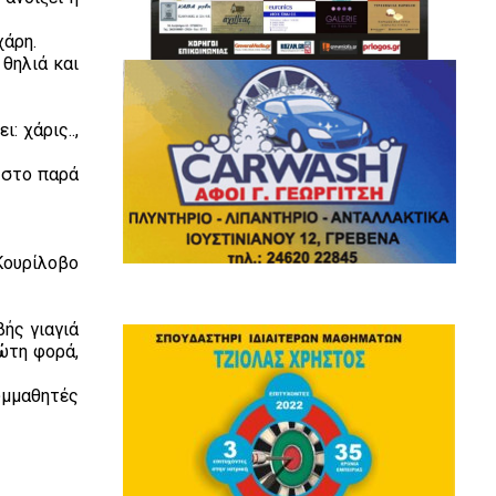
χάρη.
 θηλιά και
: χάρις..,
 στο παρά
Κουρίλοβο
βής γιαγιά
ώτη φορά,
συμμαθητές