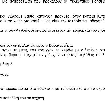
εί μια αναστάτωση που προκαλούν οι τελευταίες ειδήσει
και νιώσαμε βαθιά κατάνυξη προχθές, όταν κάποια Κύπρ
αμε σε χώρο για καφέ – μας είπε την ιστορία του αδερφού
ατά των Άγγλων, οι οποίοι τότε είχαν την κυριαρχία του νησι
.
και τον υπέβαλαν σε φρικτά βασανιστήρια.
γόνι, τη μύτη, του έσφιγγαν το κεφάλι με σιδερένιο στε
αν φοβερά με τεχνητό πνιγμό, χώνοντας ως το βάθος του λ
αβδισμό.
άνατο.
να παρουσιαστεί στο εδώλιο – με το σκεπτικό ότι το ακροα
 καταδίκη του σε αγχόνη.