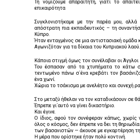
Τη νομίζουμε απαραίτητη, γιατί το απαιτ
επικαιρότητα
Συγκλονιστήκαμε με την παρέα μου, αλλά 
απόστρατη πια εκπαιδευτικός – τη συναντήσ
Κύπρο.
Ήταν ενταγμένος σε μια αντιστασιακή ομάδα κ
Αγωνιζόταν για τα δίκαια του Κυπριακού λαού
Κάποια στιγμή όμως τον συνέλαβαν οι Άγγλοι 
Του έσπασαν από τα χτυπήματα το κάτω σια
τεντωμένο πάνω σ΄ένα κρεβάτι τον βασάνιζ
ένα χωνί.
Χώρια το τσάκισμα με ανελέητο και συνεχή ρ
Στο μεταξύ ήθελαν να τον καταδικάσουν σε θ
Έπρεπε γι΄αυτό να γίνει δικαστήριο.
Και έγινε.
Ο ίδιος, αφού τον συνέφεραν κάπως, χωρίς 
όλος ο κόσμος, δεν έπρεπε να δει τη θηριωδία
των βασανιστών — άκουσε με εγκαρτέρηση την
Η μέρα που ορίστηκε ήταν πολύ κοντινή.