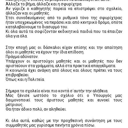
Άλλαζε το βήμα, άλλαζε και η σφυρίχτρα.
Αν γύριζε ο καθηγητής πορεία να επιστρέψει στο σχολείο,
άλλαζαν και οι μαθητές.
Έτσι συνοδευόμενος από το ρυθμικό τόνο της σφυρίχτρας
ήταν υποχρεωμένος να περάσει και από κεντρικό δρόμο, οπότε
καταλαβαίνουμε το διασυρμό του.
Κι όλα αυτά τα σοφίζονταν εκδικητικά παιδιά που τα έπαιζαν
όλα για όλα.
Στην εποχή μας οι δάσκαλοι είχαν επίσης και την απαίτηση
όλοι οι μαθητές να έχουν την ίδια επίδοση.
Πράγμα αδύνατον.
Υπάρχουν οι αριστούχοι μαθητές και οι μαθητές που δεν
αριστεύουν στα γράμματα, αλλά στα πρακτικά επαγγέλματα.
Η κοινωνία έχει ανάγκη από όλους και όλους πρέπει να τους
επιβραβεύει.
Όπως και η Πολιτεία.
Σήμερα το σχολείο είναι πιο κοντά σ΄αυτήν την αλήθεια.
Μας ξένισε ωστόσο το σχόλιο ότι ο Υπουργός μας
δαιμονοποιεί τους άριστους μαθητές και ευνοεί τους
μέτριους.
Θα ήταν άδικο πολύ, αν αληθεύει.
Κι όλα αυτά, καθώς με την προχθεσινή συνάντηση με τους
συμμαθητές μας γυρίσαμε πενήντα χρόνια πίσω.