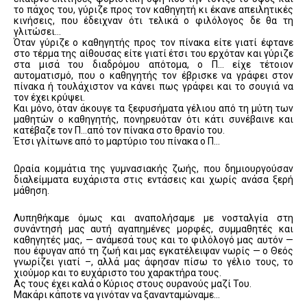
το πάχος του, γύριζε προς τον καθηγητή κι έκανε απειλητικές
κινήσεις, που έδειχναν ότι τελικά ο φιλόλογος δε θα τη
γλιτώσει…
Όταν γύριζε ο καθηγητής προς τον πίνακα είτε γιατί έφτανε
στο τέρμα της αίθουσας είτε γιατί έτσι του ερχόταν και γύριζε
στα μισά του διαδρόμου απότομα, ο Π… είχε τέτοιον
αυτοματισμό, που ο καθηγητής τον έβρισκε να γράφει στον
πίνακα ή τουλάχιστον να κάνει πως γράφει και το σουγιά να
τον έχει κρύψει.
Και μόνο, όταν άκουγε τα ξεφυσήματα γέλιου από τη μύτη των
μαθητών ο καθηγητής, πονηρευόταν ότι κάτι συνέβαινε και
κατέβαζε τον Π…από τον πίνακα στο θρανίο του.
Έτσι γλίτωνε από το μαρτύριο του πίνακα ο Π…
Ωραία κομμάτια της γυμνασιακής ζωής, που δημιουργούσαν
διαλείμματα ευχάριστα στις εντάσεις και χωρίς ανάσα ξερή
μάθηση.
Λυπηθήκαμε όμως και αναπολήσαμε με νοσταλγία στη
συνάντησή μας αυτή αγαπημένες μορφές, συμμαθητές και
καθηγητές μας, — ανάμεσά τους και το φιλόλογό μας αυτόν —
που έφυγαν από τη ζωή και μας εγκατέλειψαν νωρίς — ο Θεός
γνωρίζει γιατί –, αλλά μας άφησαν πίσω το γέλιο τους, το
χιούμορ και το ευχάριστο του χαρακτήρα τους.
Ας τους έχει καλά ο Κύριος στους ουρανούς μαζί Του.
Μακάρι κάποτε να γινόταν να ξανανταμώναμε…