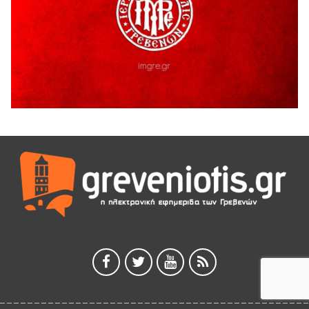
Ολοσχερής καταστροφή κατοικίας από πυρκαγιά στην
Καληράχη Γρεβενών
3 Αυγούστου 2026
ΚΑΤΑΓΡΑΦΗ ΤΕΚΜΗΡΙΩΣΗ ΚΑΙ ΨΗΦΙΟΠΟΙΗΣΗ ΤΩΝ
ΜΑΣΤΟΡΙΚΩΝ ΕΡΓΑΛΕΙΩΝ ΤΗΣ ΣΥΛΛΟΓΗΣ ΚΥΠΑΡΙΣΣΙΟΥ
ΓΡΕΒΕΝΩΝ
3 Αυγούστου 2026
Κουρκούτ’ party το Σάββατο 8 Αυγούστου στην Καλλονή
3 Αυγούστου 2026
ΠΡΟΓΡΑΜΜΑ ΠΑΝΗΓΥΡΕΩΣ ΙΕΡΑΣ ΜΟΝΗΣ ΖΑΒΟΡΔΑΣ 2026
3 Αυγούστου 2026
Διακοπή ηλεκτρικού ρεύματος
3 Αυγούστου 2026