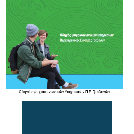
Οδηγός ψυχοκοινωνικών Υπηρεσιών Π.Ε. Γρεβενών