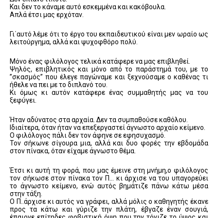
Και δεν το κάναμε αυτό εσκεμμένα και κακόβουλα.
Απλά έτσι μας ερχόταν.
Γι΄αυτό λέμε ότι το έργο του εκπαιδευτικού είναι μεν ωραίο ως
λειτούργημα, αλλά και ψυχοφθόρο πολύ.
Μόνο ένας φιλόλογος τελικά κατάφερε να μας επιβληθεί.
Ψηλός, επιβλητικός και μόνο από το παράστημά του, με το
”σκασμός” που έλεγε παγώναμε και ξεχνούσαμε ο καθένας τι
ήθελε να πει με το διπλανό του.
Κι όμως κι αυτόν κατάφερε ένας συμμαθητής μας να του
ξεφύγει.
Ήταν αδύνατος στα αρχαία. Δεν τα συμπαθούσε καθόλου.
Ιδιαίτερα, όταν ήταν να επεξεργαστεί άγνωστο αρχαίο κείμενο.
Ο φιλόλογος πάλι δεν τον άφηνε σε εφησυχασμό.
Τον σήκωνε σίγουρα μια, αλλά και δυο φορές την εβδομάδα
στον πίνακα, όταν είχαμε άγνωστο θέμα.
Έτσι κι αυτή τη φορά, που μας έμεινε στη μνήμη,ο φιλόλογος
τον σήκωσε στον πίνακα τον Π… κι άρχισε να του υπαγορεύει
το άγνωστο κείμενο, ενώ αυτός βημάτιζε πάνω κάτω μέσα
στην τάξη.
Ο Π..άρχισε κι αυτός να γράφει, αλλά μόλις ο καθηγητής έκανε
προς τα κάτω και γύριζε την πλάτη, έβγαζε έναν σουγιά,
έπαιρνε επίτηδες φοβιστική όψη που την τόνιζε το ύψος και