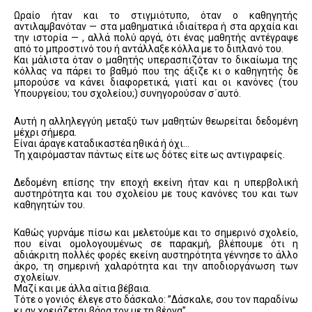
Ωραίο ήταν και το στιγμιότυπο, όταν ο καθηγητής
αντιλαμβανόταν — στα μαθηματικά ιδιαίτερα ή στα αρχαία και
την ιστορία — , αλλά πολύ αργά, ότι ένας μαθητής αντέγραψε
από το μπροστινό του ή αντάλλαξε κόλλα με το διπλανό του.
Και μάλιστα όταν ο μαθητής υπερασπιζόταν το δικαίωμα της
κόλλας να πάρει το βαθμό που της άξιζε κι ο καθηγητής δε
μπορούσε να κάνει διαφορετικά, γιατί και οι κανόνες (του
Υπουργείου; του σχολείου;) συνηγορούσαν σ΄αυτό.
Αυτή η αλληλεγγύη μεταξύ των μαθητών θεωρείται δεδομένη
μέχρι σήμερα.
Είναι άραγε καταδικαστέα ηθικά ή όχι…
Τη χαιρόμασταν πάντως είτε ως δότες είτε ως αντιγραφείς.
Δεδομένη επίσης την εποχή εκείνη ήταν και η υπερβολική
αυστηρότητα και του σχολείου με τους κανόνες του και των
καθηγητών του.
Καθώς γυρνάμε πίσω και μελετούμε και το σημερινό σχολείο,
που είναι ομολογουμένως σε παρακμή, βλέπουμε ότι η
αδιάκριτη πολλές φορές εκείνη αυστηρότητα γέννησε το άλλο
άκρο, τη σημερινή χαλαρότητα και την αποδιοργάνωση των
σχολείων.
Μαζί και με άλλα αίτια βέβαια.
Τότε ο γονιός έλεγε στο δάσκαλο: ”Δάσκαλε, σου τον παραδίνω
κι αν χρειάζεται βάρα τον με τη βέργα”.