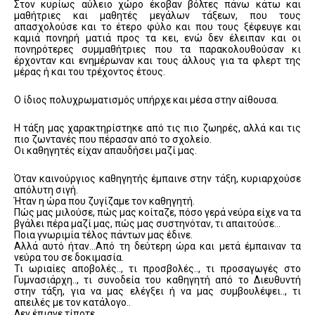
Στον κυρίως αύλειο χώρο έκοβαν βόλτες πάνω κάτω και
μαθήτριες και μαθητές μεγάλων τάξεων, που τους
απασχολούσε και το έτερο φύλο και που τους ξέφευγε και
καμιά πονηρή ματιά προς τα κει, ενώ δεν έλειπαν και οι
πονηρότερες συμμαθήτριες που τα παρακολουθούσαν κι
έρχονταν και ενημέρωναν και τους άλλους για τα φλερτ της
μέρας ή και του τρέχοντος έτους.
Ο ίδιος πολυχρωματισμός υπήρχε και μέσα στην αίθουσα.
Η τάξη μας χαρακτηρίστηκε από τις πιο ζωηρές, αλλά και τις
πιο ζωντανές που πέρασαν από το σχολείο.
Οι καθηγητές είχαν απαυδήσει μαζί μας.
Όταν καινούργιος καθηγητής έμπαινε στην τάξη, κυριαρχούσε
απόλυτη σιγή.
Ήταν η ώρα που ζυγίζαμε τον καθηγητή.
Πώς μας μιλούσε, πώς μας κοίταζε, πόσο γερά νεύρα είχε να τα
βγάλει πέρα μαζί μας, πώς μας συστηνόταν, τι απαιτούσε…
Ποια γνωριμία τέλος πάντων μας έδινε.
Αλλά αυτό ήταν…Από τη δεύτερη ώρα και μετά έμπαιναν τα
νεύρα του σε δοκιμασία.
Τι ωριαίες αποβολές.., τι προσβολές.., τι προσαγωγές στο
Γυμνασιάρχη.., τι συνοδεία του καθηγητή από το Διευθυντή
στην τάξη, για να μας ελέγξει ή να μας συμβουλέψει.., τι
απειλές με τον κατάλογο..
Δεν έπιανε τίποτε.