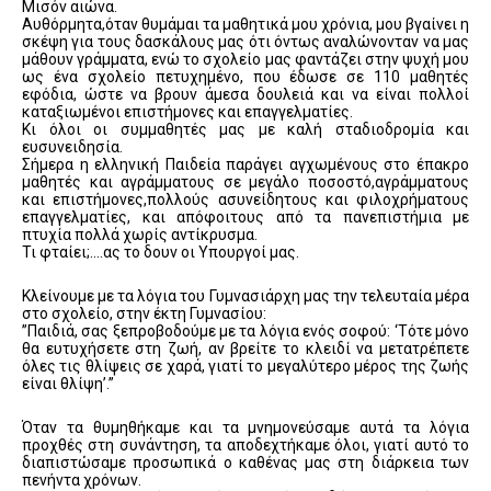
Μισόν αιώνα.
Αυθόρμητα,όταν θυμάμαι τα μαθητικά μου χρόνια, μου βγαίνει η
σκέψη για τους δασκάλους μας ότι όντως αναλώνονταν να μας
μάθουν γράμματα, ενώ το σχολείο μας φαντάζει στην ψυχή μου
ως ένα σχολείο πετυχημένο, που έδωσε σε 110 μαθητές
εφόδια, ώστε να βρουν άμεσα δουλειά και να είναι πολλοί
καταξιωμένοι επιστήμονες και επαγγελματίες.
Κι όλοι οι συμμαθητές μας με καλή σταδιοδρομία και
ευσυνειδησία.
Σήμερα η ελληνική Παιδεία παράγει αγχωμένους στο έπακρο
μαθητές και αγράμματους σε μεγάλο ποσοστό,αγράμματους
και επιστήμονες,πολλούς ασυνείδητους και φιλοχρήματους
επαγγελματίες, και απόφοιτους από τα πανεπιστήμια με
πτυχία πολλά χωρίς αντίκρυσμα.
Τι φταίει;….ας το δουν οι Υπουργοί μας.
Κλείνουμε με τα λόγια του Γυμνασιάρχη μας την τελευταία μέρα
στο σχολείο, στην έκτη Γυμνασίου:
”Παιδιά, σας ξεπροβοδούμε με τα λόγια ενός σοφού: ‘Τότε μόνο
θα ευτυχήσετε στη ζωή, αν βρείτε το κλειδί να μετατρέπετε
όλες τις θλίψεις σε χαρά, γιατί το μεγαλύτερο μέρος της ζωής
είναι θλίψη’.”
Όταν τα θυμηθήκαμε και τα μνημονεύσαμε αυτά τα λόγια
προχθές στη συνάντηση, τα αποδεχτήκαμε όλοι, γιατί αυτό το
διαπιστώσαμε προσωπικά ο καθένας μας στη διάρκεια των
πενήντα χρόνων.