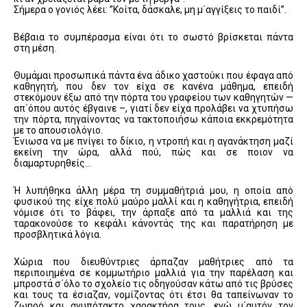
Σήμερα ο γονιός λέει: ”Κοίτα, δάσκαλε, μη μ΄αγγίξεις το παιδί”.
Βέβαια το συμπέρασμα είναι ότι το σωστό βρίσκεται πάντα
στη μέση.
Θυμάμαι προσωπικά πάντα ένα άδικο χαστούκι που έφαγα από
καθηγητή, που δεν τον είχα σε κανένα μάθημα, επειδή
στεκόμουν έξω από την πόρτα του γραφείου των καθηγητών —
απ΄όπου αυτός έβγαινε –, γιατί δεν είχα προλάβει να χτυπήσω
την πόρτα, πηγαίνοντας να τακτοποιήσω κάποια εκκρεμότητα
με το απουσιολόγιο.
Ένιωσα να με πνίγει το δίκιο, η ντροπή και η αγανάκτηση μαζί
εκείνη την ώρα, αλλά πού, πώς και σε ποιον να
διαμαρτυρηθείς…
Ή λυπήθηκα άλλη μέρα τη συμμαθήτριά μου, η οποία από
φυσικού της είχε πολύ μαύρο μαλλί και η καθηγήτρια, επειδή
νόμισε ότι το βάφει, την άρπαξε από τα μαλλιά και της
ταρακονούσε το κεφάλι κάνοντάς της και παρατήρηση με
προσβλητικά λόγια.
Χώρια που διευθύντριες άρπαζαν μαθήτριες από τα
περιποιημένα σε κομμωτήριο μαλλιά για την παρέλαση και
μπροστά σ΄όλο το σχολείο τις οδηγούσαν κάτω από τις βρύσες
και τους τα έσιαζαν, νομίζοντας ότι έτσι θα ταπείνωναν το
ζωηρό και ανυπότακτο χαρακτήρα τους, ενώ μ΄αυτόν τον