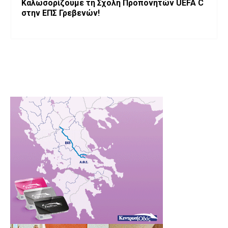
Καλωσορίζουμε τη Σχολή Προπονητών UEFA C
στην ΕΠΣ Γρεβενών!