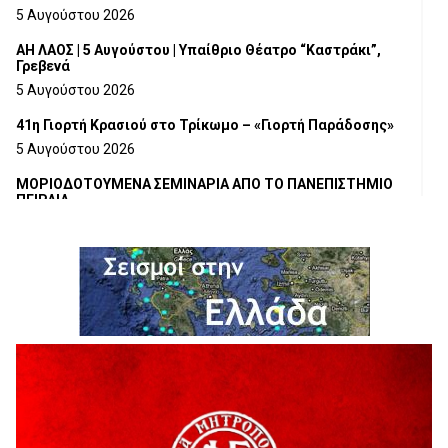
5 Αυγούστου 2026
ΑΗ ΛΑΟΣ | 5 Αυγούστου | Υπαίθριο Θέατρο “Καστράκι”,
Γρεβενά
5 Αυγούστου 2026
41η Γιορτή Κρασιού στο Τρίκωμο – «Γιορτή Παράδοσης»
5 Αυγούστου 2026
ΜΟΡΙΟΔΟΤΟΥΜΕΝΑ ΣΕΜΙΝΑΡΙΑ ΑΠΟ ΤΟ ΠΑΝΕΠΙΣΤΗΜΙΟ
ΠΕΙΡΑΙΑ
5 Αυγούστου 2026
ΕΥΧΑΡΙΣΤΙΕΣ Φυσιολατρικού Συλλόγου Γρεβενών
4 Αυγούστου 2026
Έκτακτη χρηματοδότηση 400.000€ για επιπλέον εργασίες
στο Δημοτικό Στάδιο Γρεβενών «Μίλτος Τεντόγλου»
4 Αυγούστου 2026
Τελικά τι είναι πολιτισμός;
4 Αυγούστου 2026