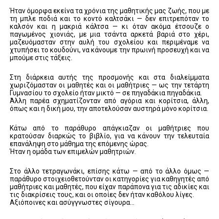
Ήταν όμορφα εκείνα τα χρόνια της μαθητικής μας ζωής, που με
τη μπλε ποδιά και το κοντό καλτσάκι — δεν επιτρεπόταν το
καλσόν και η μακριά κάλτσα — κι όταν ακόμα έτσουζε ο
παγωμένος χιονιάς, με μια τσάντα αρκετά βαριά στο χέρι,
μαζευόμασταν στην αυλή του σχολείου και περιμέναμε να
χτυπήσει το κουδούνι, να κάνουμε την πρωινή προσευχή και να
μπούμε στις τάξεις.
Στη διάρκεια αυτής της προσμονής και στα διαλείμματα
χωριζόμασταν οι μαθητές και οι μαθήτριες — ως την τετάρτη
Γυμνασίου το σχολείο ήταν μικτό — σε πηγαδάκια πηγαδάκια.
Άλλη παρέα σχηματίζονταν από αγόρια και κορίτσια, άλλη,
όπως και η δική μου, την αποτελούσαν αυστηρά μόνο κορίτσια.
Κάτω από το παράθυρο απάγκιαζαν οι μαθήτριες που
κρατούσαν διαρκώς το βιβλίο, για να κάνουν την τελευταία
επανάληψη στο μάθημα της επόμενης ώρας.
Ήταν η ομάδα των επιμελών μαθητριών.
Στο άλλο τετραγωνάκι, επίσης κάτω — από το άλλο όμως —
παράθυρο στοιχειοθετούνταν οι κατηγορίες για καθηγητές από
μαθήτριες και μαθητές, που είχαν παράπονα για τις αδικίες και
τις διακρίσεις τους, και οι οποίες δεν ήταν καθόλου λίγες.
Αξιόποινες και ασύγγνωστες σίγουρα…