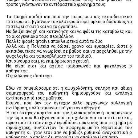
τρόπο γιγάντωναν το αντιδραστικό φρόνημά τους.
Τα ζωηρά παιδιά και από την πείρα μου ως εκπαιδευτικού
πιστεύω ότι βγαίνουν τα καλύτερα άτομα, αρκεί ο δάσκαλος να
πιστέψει σ΄αυτά και να τα αγαπήσει.
Να δείξει ανοχή και κατανόηση και να ψάξει τις καταβολές και
το οικογενειακό τους περιβάλλον.
Πολλές φορές φταίνε αποκλειστικά αυτά τα δύο.
Αλλά και η Πολιτεία να δώσει χρόνο και ευκαιρίες, ώστε ο
εκπαιδευτικός να γνωρίσει σε βάθος και να ασχοληθεί με την
ψυχολογία και τα προβλήματα του παιδιού.
Και σίγουρα και μια επιμόρφωση σχετική.
Να είναι έτσι και άρτιος παιδαγωγός και ψυχολόγος ο
καθηγητής.
Ο φιλόλογος ιδιαίτερα.
Εδώ να σημειώσουμε ότι η αψυχολόγητη, σκληρή και άδικη
συμπεριφορά του καθηγητή δημιουργούσε και ανάλογα
αντίποινα από τους μαθητές.
Εκείνοι που δεν τον άντεχαν άλλο οργάνωναν συλλογική
αντίδραση, πολύ ταπεινωτική για τον καθηγητή.
Ή του έστηναν καρτέρι και τον ξυλοκοπούσαν ή παραμόνευαν
την ώρα που θα έβγαινε από το σχολείο για το σπίτι του και,
αφού από πιο πριν είχαν εφοδιάσει αρκετούς από το τμήμα με
σφυρίχτρες, συντόνιζαν το σφύριγμα με το βηματισμό του
καθηγητή κι ήταν έτσι σαν να βάδιζε ρυθμικά αναγκαστικά ο
καθηγητής, ο οποίος δε μπορούσε να απαλλαγεί απ΄αυτό.