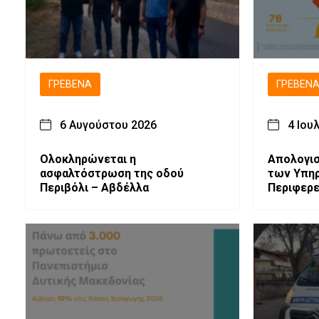
ΓΡΕΒΕΝΆ
ΓΡΕΒΕΝ
6 Αυγούστου 2026
4 Ιου
Ολοκληρώνεται η
Απολογισ
ασφαλτόστρωση της οδού
των Υπηρ
Περιβόλι – Αβδέλλα
Περιφερε
Διεύθυνσ
για τον Ι