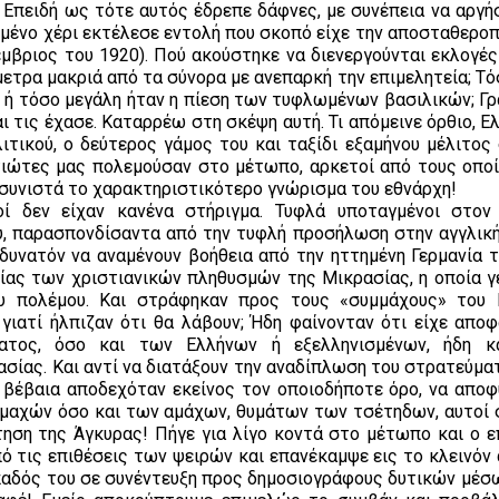
; Επειδή ως τότε αυτός έδρεπε δάφνες, με συνέπεια να αργή
μένο χέρι εκτέλεσε εντολή που σκοπό είχε την αποσταθεροπ
μβριος του 1920). Πού ακούστηκε να διενεργούνται εκλογές
μετρα μακριά από τα σύνορα με ανεπαρκή την επιμελητεία; Τ
υ ή τόσο μεγάλη ήταν η πίεση των τυφλωμένων βασιλικών; Γρ
Και τις έχασε. Καταρρέω στη σκέψη αυτή. Τι απόμεινε όρθιο, Ε
ιτικού, ο δεύτερος γάμος του και ταξίδι εξαμήνου μέλιτος
τιώτες μας πολεμούσαν στο μέτωπο, αρκετοί από τους οποί
 συνιστά το χαρακτηριστικότερο γνώρισμα του εθνάρχη!
ί δεν είχαν κανένα στήριγμα. Τυφλά υποταγμένοι στον
υ, παρασπονδίσαντα από την τυφλή προσήλωση στην αγγλική
 δυνατόν να αναμένουν βοήθεια από την ηττημένη Γερμανία 
νίας των χριστιανικών πληθυσμών της Μικρασίας, η οποία γ
ου πολέμου. Και στράφηκαν προς τους «συμμάχους» του 
γιατί ήλπιζαν ότι θα λάβουν; Ήδη φαίνονταν ότι είχε αποφ
ατος, όσο και των Ελλήνων ή εξελληνισμένων, ήδη κ
ασίας. Και αντί να διατάξουν την αναδίπλωση του στρατεύμα
ν βέβαια αποδεχόταν εκείνος τον οποιοδήποτε όρο, να αποφ
 μαχών όσο και των αμάχων, θυμάτων των τσέτηδων, αυτοί 
τηση της Άγκυρας! Πήγε για λίγο κοντά στο μέτωπο και ο 
πό τις επιθέσεις των ψειρών και επανέκαμψε εις το κλεινόν
παδός του σε συνέντευξη προς δημοσιογράφους δυτικών μέσ