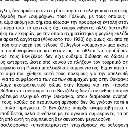
Άγγλοι, δεν αρκέστηκαν στη διασπορά του ελληνικού στρατεύ
 δηλαδή των «συμμάχων» τους Γάλλων, με τους οποίους 
αι αίμα ακόμη και σήμερα, έδωσαν την προφορική εντολή στο
υ πέρα από τα αρχικώς όχι συμφωνηθέντα, αλλά διαταχθέ
θήκη των Σεβρών, με την οποία σχηματίστηκε η μεγάλη Ελλάδ
 αρκετά αργότερα (Αύγουστο του 1920) όχι όμως και από τη
ήδη στην αρχή του τέλους. Οι Άγγλοι «σύμμαχοί» μας έκανα
α αποδυναμώνεται καταντώντας οι άθλιοι να προδίδουν
κός τους Βενιζέλος δεν είχε ουδεμία διάθεση να δώσει 
υς αντάρτες, ώστε από κοινού να πλήξουν τον τουρκικό στ
 εμφύλιο στη Ρωσία μπολσεβίκοι κομμουνιστές. Είχαν κατά 
 το αίμα που χύθηκε κατά τους πολέμους για την απελευθ
ο για τα συμφέροντα των αστών συμμάχων μας στην Ουκρανία.
είλαμε εκστρατευτικό σώμα στην Κορέα για την «προάσ
βέβαια να τονίσουμε ότι ο Βενιζέλος δεν ήταν ενθουσιασμέν
άτευμα ελληνικό στην Ουκρανία, όπου διαβιούσε ανθηρή
 τους, καθώς σε περίπτωση άρνησης δεν θα γινόταν ποτέ ε
ι απλά πράγματα: Ο Βενιζέλος υπήρξε αναμφισβήτητα 
αποδίδεται, αλλά συνέπλεε με τα αγγλικά συμφέροντα, τα οπ
ρδη από αυτή τη σύμπλευση δεν συνιστούν μεγαλοσύνη.
ασιλόφρονες «υπερπατριώτες» επιχείρησαν να δολοφον