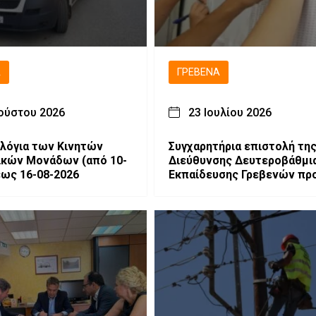
Ά
ΓΡΕΒΕΝΆ
ούστου 2026
23 Ιουλίου 2026
λόγια των Κινητών
Συγχαρητήρια επιστολή τη
ν Μονάδων (από 10-
Διεύθυνσης Δευτεροβάθμι
έως 16-08-2026
Εκπαίδευσης Γρεβενών πρ
τους επιτυχόντες υποψηφ
των Πανελλαδικών Εξετά
2026