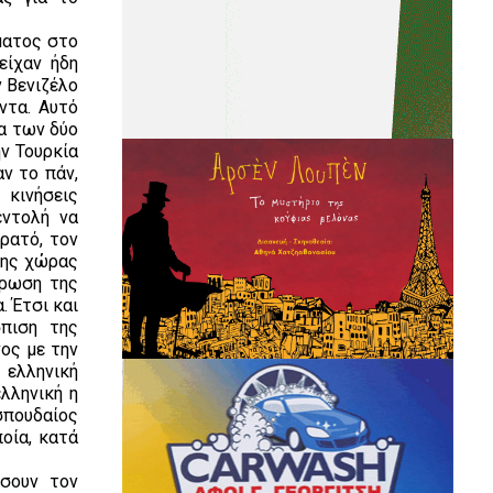
ματος στο
είχαν ήδη
ν Βενιζέλο
ντα. Αυτό
α των δύο
ν Τουρκία
ν το πάν,
 κινήσεις
εντολή να
ρατό, τον
της χώρας
έρωση της
 Έτσι και
πιση της
ος με την
 ελληνική
λληνική η
σπουδαίος
οία, κατά
ήσουν τον