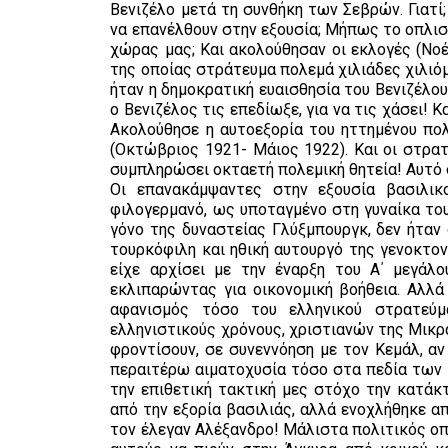
Βενιζέλο μετά τη συνθήκη των Σεβρών. Γιατί
να επανέλθουν στην εξουσία; Μήπως το οπλισ
χώρας μας; Και ακολούθησαν οι εκλογές (Νοέ
της οποίας στράτευμα πολεμά χιλιάδες χιλιό
ήταν η δημοκρατική ευαισθησία του Βενιζέλο
ο Βενιζέλος τις επεδίωξε, για να τις χάσει! 
Ακολούθησε η αυτοεξορία του ηττημένου πολ
(Οκτώβριος 1921- Μάιος 1922). Και οι στρα
συμπληρώσει οκταετή πολεμική θητεία! Αυτό
Οι επανακάμψαντες στην εξουσία βασιλικο
φιλογερμανό, ως υποταγμένο στη γυναίκα το
γόνο της δυναστείας Γλύξμπουργκ, δεν ήταν
τουρκόφιλη και ηθική αυτουργό της γενοκτο
είχε αρχίσει με την έναρξη του Α΄ μεγάλ
εκλιπαρώντας για οικονομική βοήθεια. Αλλά 
αφανισμός τόσο του ελληνικού στρατεύμ
ελληνιστικούς χρόνους, χριστιανών της Μικρ
φροντίσουν, σε συνεννόηση με τον Κεμάλ, α
περαιτέρω αιματοχυσία τόσο στα πεδία των
την επιθετική τακτική μες στόχο την κατάκ
από την εξορία βασιλιάς, αλλά ενοχλήθηκε α
τον έλεγαν Αλέξανδρο! Μάλιστα πολιτικός ο