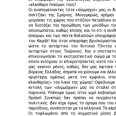
«ελεύθερο πνεύμα» τους!
Οι εναπομείναντες τότε «σύμμαχοί» μας, οι 
σαντζάκι της Σμύρνης. Μονομερώς, ερήμην
μοιράσει τις χώρες που στάζουν πετρέλαιο κ
να διατάξει την προώθηση των μονάδων το
αποσιωπάται, καθώς επίσης και το ότι η συν
ηπείρων και των πέντε θαλασσών υπογράφηκε
του Κεμάλ! Και όταν υπεγράφη βρισκόμασταν 
ώστε το αντάρτικο του δυτικού Πόντου ν
ανταρτών στους Τούρκους. Και ο υποτακτι
επικοινωνήσει το εκστρατευτικό σώμα με το
οποίο ενίσχυαν οι επικρατήσαντες κατά τον
μας εκείνοι μένος, καθώς, δεν μας έφτανε
βόρειας Ελλάδας, έπρεπε να χύσουμε και άλλ
αργότερα, αμέσως μετά τον εμφύλιο, στ
ελευθερίας» του λαού της χώρας! Οφείλουμε 
εντολή των «συμμάχων» μας να σταλεί στρ
παροικία. Υπέκυψε όμως στον ωμό εκβιασμό
Θράκη! Συνεπώς δεν πρέπει να συγχέοντα
πολιτικός. Δεν είχε όμως το όραμα που του 
περιόδους, συνέπιπταν με τα ελληνικά. Τα κέ
Οι τυφλωμένοι από το κομματικό μίσος β