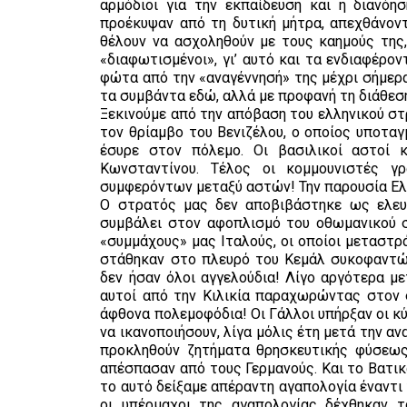
αρμόδιοι για την εκπαίδευση και η διανόη
προέκυψαν από τη δυτική μήτρα, απεχθάνοντ
θέλουν να ασχοληθούν με τους καημούς της
«διαφωτισμένοι», γι’ αυτό και τα ενδιαφέρο
φώτα από την «αναγέννησή» της μέχρι σήμερα
τα συμβάντα εδώ, αλλά με προφανή τη διάθεση
Ξεκινούμε από την απόβαση του ελληνικού στ
τον θρίαμβο του Βενιζέλου, ο οποίος υποτα
έσυρε στον πόλεμο. Οι βασιλικοί αστοί κ
Κωνσταντίνου. Τέλος οι κομμουνιστές γ
συμφερόντων μεταξύ αστών! Την παρουσία Ελ
Ο στρατός μας δεν αποβιβάστηκε ως ελευ
συμβάλει στον αφοπλισμό του οθωμανικού σ
«συμμάχους» μας Ιταλούς, οι οποίοι μεταστ
στάθηκαν στο πλευρό του Κεμάλ συκοφαντών
δεν ήσαν όλοι αγγελούδια! Λίγο αργότερα 
αυτοί από την Κιλικία παραχωρώντας στον 
άφθονα πολεμοφόδια! Οι Γάλλοι υπήρξαν οι κύ
να ικανοποιήσουν, λίγα μόλις έτη μετά την α
προκληθούν ζητήματα θρησκευτικής φύσεως
απέσπασαν από τους Γερμανούς. Και το Βατικα
το αυτό δείξαμε απέραντη αγαπολογία έναντι
οι υπέρμαχοι της αγαπολογίας δέχθηκαν 