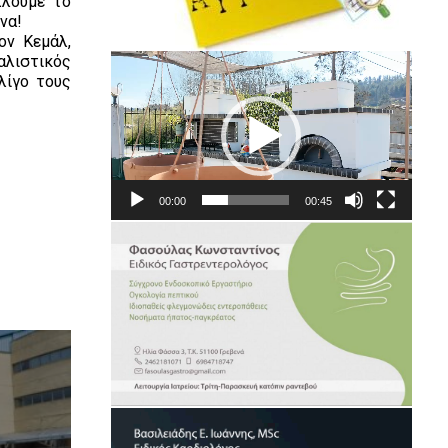
λλουμε το
να!
ον Κεμάλ,
αλιστικός
Πρόγραμμα
λίγο τους
Αναπαραγωγής
Βίντεο
00:00
00:45