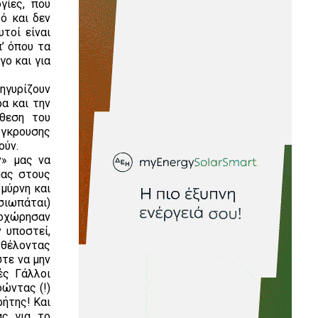
γίες, που
ό και δεν
τοί είναι
’ όπου τα
ο και για
νηγυρίζουν
α και την
άθεση του
γκρουσης
ούν.
ν» μας να
μας στους
μύρνη και
σιωπάται)
ποχώρησαν
 υποστεί,
, θέλοντας
στε να μην
ές Γάλλοι
οώντας (!)
ήτης! Και
ας για το