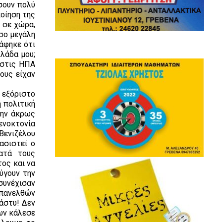
σουν πολύ
οίηση της
 σε χώρα,
όσο μεγάλη
άφηκε ότι
λλάδα μου;
 στις ΗΠΑ
ους είχαν
 εξόριστο
 πολιτική
την άκρως
ενοκτονία
Βενιζέλου
ασιστεί ο
ατά τους
τος και να
ύγουν την
συνέχισαν
επανελθών
 άστυ! Δεν
ων κάλεσε