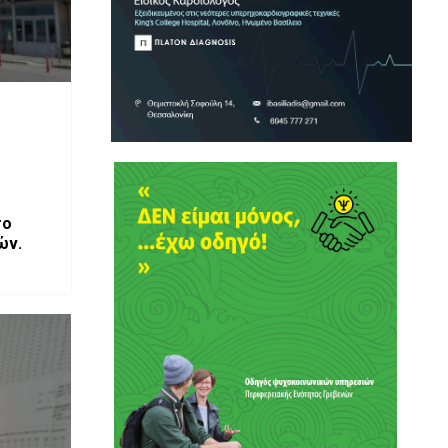
το
ών.