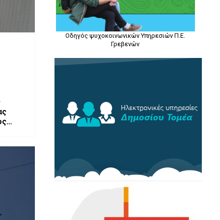
Οδηγός ψυχοκοινωνικών Υπηρεσιών Π.Ε.
Γρεβενών
ς
ας
ος
ίους
σεων