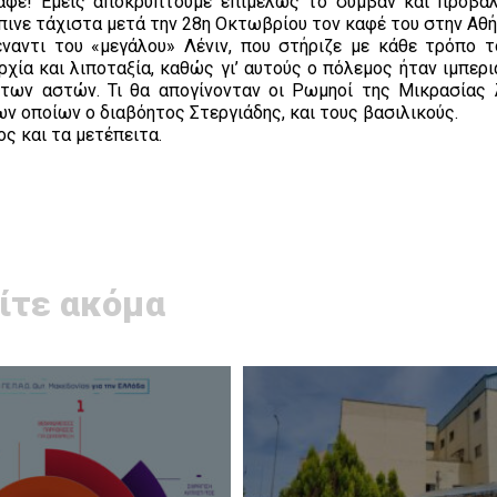
καφέ! Εμείς αποκρύπτουμε επιμελώς το συμβάν και προβά
πινε τάχιστα μετά την 28η Οκτωβρίου τον καφέ του στην Αθή
έναντι του «μεγάλου» Λένιν, που στήριζε με κάθε τρόπο τ
ία και λιποταξία, καθώς γι’ αυτούς ο πόλεμος ήταν ιμπερι
των αστών. Τι θα απογίνονταν οι Ρωμηοί της Μικρασίας 
ων οποίων ο διαβόητος Στεργιάδης, και τους βασιλικούς.
ς και τα μετέπειτα.
ίτε ακόμα