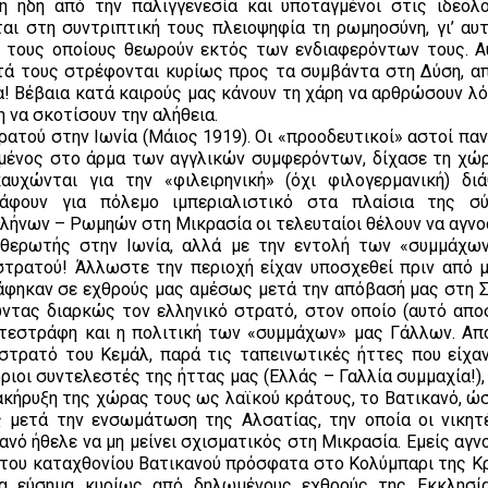
ση ήδη από την παλιγγενεσία και υποταγμένοι στις ιδεολο
αι στη συντριπτική τους πλειοψηφία τη ρωμηοσύνη, γι’ αυτ
, τους οποίους θεωρούν εκτός των ενδιαφερόντων τους. Αυ
ντά τους στρέφονται κυρίως προς τα συμβάντα στη Δύση, απ
! Βέβαια κατά καιρούς μας κάνουν τη χάρη να αρθρώσουν λόγ
 να σκοτίσουν την αλήθεια.
ρατού στην Ιωνία (Μάιος 1919). Οι «προοδευτικοί» αστοί πα
γμένος στο άρμα των αγγλικών συμφερόντων, δίχασε τη χώρ
αυχώνται για την «φιλειρηνική» (όχι φιλογερμανική) δι
ράφουν για πόλεμο ιμπεριαλιστικό στα πλαίσια της σύ
λήνων – Ρωμηών στη Μικρασία οι τελευταίοι θέλουν να αγνο
θερωτής στην Ιωνία, αλλά με την εντολή των «συμμάχω
τρατού! Άλλωστε την περιοχή είχαν υποσχεθεί πριν από 
ράφηκαν σε εχθρούς μας αμέσως μετά την απόβασή μας στη Σ
τας διαρκώς τον ελληνικό στρατό, στον οποίο (αυτό απο
μετεστράφη και η πολιτική των «συμμάχων» μας Γάλλων. Α
στρατό του Κεμάλ, παρά τις ταπεινωτικές ήττες που είχαν
ριοι συντελεστές της ήττας μας (Ελλάς – Γαλλία συμμαχία!)
νακήρυξη της χώρας τους ως λαϊκού κράτους, το Βατικανό, ώ
 μετά την ενσωμάτωση της Αλσατίας, την οποία οι νικητ
νό ήθελε να μη μείνει σχισματικός στη Μικρασία. Εμείς αγν
 του καταχθονίου Βατικανού πρόσφατα στο Κολύμπαρι της Κρ
τα εύσημα κυρίως από δηλωμένους εχθρούς της Εκκλησί