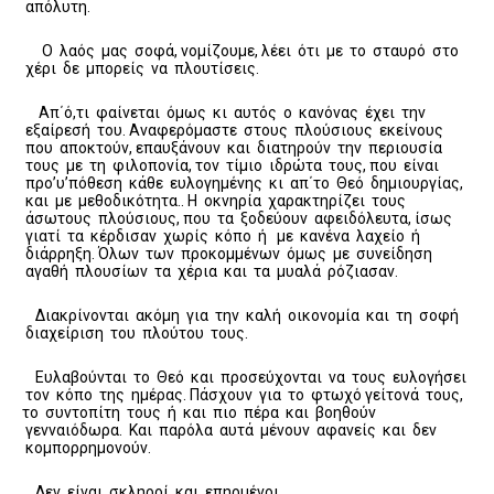
απόλυτη.
Ο λαός μας σοφά, νομίζουμε, λέει ότι με το σταυρό στο
χέρι δε μπορείς να πλουτίσεις.
Απ΄ό,τι φαίνεται όμως κι αυτός ο κανόνας έχει την
εξαίρεσή του. Αναφερόμαστε στους πλούσιους εκείνους
που αποκτούν, επαυξάνουν και διατηρούν την περιουσία
τους με τη φιλοπονία, τον τίμιο ιδρώτα τους, που είναι
προ’υ’πόθεση κάθε ευλογημένης κι απ΄το Θεό δημιουργίας,
και με μεθοδικότητα.. Η οκνηρία χαρακτηρίζει τους
άσωτους πλούσιους, που τα ξοδεύουν αφειδόλευτα, ίσως
γιατί τα κέρδισαν χωρίς κόπο ή με κανένα λαχείο ή
διάρρηξη. Όλων των προκομμένων όμως με συνείδηση
αγαθή πλουσίων τα χέρια και τα μυαλά ρόζιασαν.
Διακρίνονται ακόμη για την καλή οικονομία και τη σοφή
διαχείριση του πλούτου τους.
Ευλαβούνται το Θεό και προσεύχονται να τους ευλογήσει
τον κόπο της ημέρας. Πάσχουν για το φτωχό γείτονά τους,
το συντοπίτη τους ή και πιο πέρα και βοηθούν
γενναιόδωρα. Και παρόλα αυτά μένουν αφανείς και δεν
κομπορρημονούν.
Δεν είναι σκληροί και επηρμένοι.