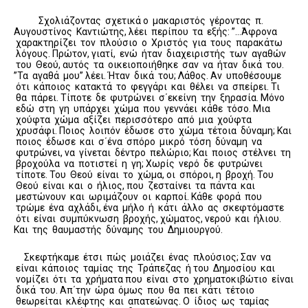
Σχολιάζοντας σχετικά ο μακαριστός γέροντας π.
Αυγουστίνος Καντιώτης, λέει περίπου τα εξής: ”…Άφρονα
χαρακτηρίζει τον πλούσιο ο Χριστός για τους παρακάτω
λόγους. Πρώτον, γιατί, ενώ ήταν διαχειριστής των αγαθών
του Θεού, αυτός τα οικειοποιήθηκε σαν να ήταν δικά του.
”Τα αγαθά μου” λέει. Ήταν δικά του; Λάθος. Αν υποθέσουμε
ότι κάποιος κατακτά το φεγγάρι και θέλει να σπείρει. Τι
θα πάρει. Τίποτε δε φυτρώνει σ΄εκείνη την ξηρασία. Μόνο
εδώ στη γη υπάρχει χώμα που γεννάει κάθε τόσο. Μια
χούφτα χώμα αξίζει περισσότερο από μια χούφτα
χρυσάφι. Ποιος λοιπόν έδωσε στο χώμα τέτοια δύναμη; Και
ποιος έδωσε και σ΄ένα σπόρο μικρό τόση δύναμη να
φυτρώνει, να γίνεται δέντρο πελώριο; Και ποιος στέλνει τη
βροχούλα να ποτιστεί η γη; Χωρίς νερό δε φυτρώνει
τίποτε. Του Θεού είναι το χώμα, οι σπόροι, η βροχή. Του
Θεού είναι και ο ήλιος, που ζεσταίνει τα πάντα και
μεστώνουν και ωριμάζουν οι καρποί. Κάθε φορά που
τρώμε ένα αχλάδι, ένα μήλο ή κάτι άλλο ας σκεφτόμαστε
ότι είναι συμπύκνωση βροχής, χώματος, νερού και ήλιου.
Και της θαυμαστής δύναμης του Δημιουργού.
Σκεφτήκαμε έτσι πώς μοιάζει ένας πλούσιος; Σαν να
είναι κάποιος ταμίας της Τράπεζας ή του Δημοσίου και
νομίζει ότι τα χρήματα που είναι στο χρηματοκιβώτιο είναι
δικά του. Απ΄την ώρα όμως που θα πει κάτι τέτοιο
θεωρείται κλέφτης και απατεώνας. Ο ίδιος ως ταμίας