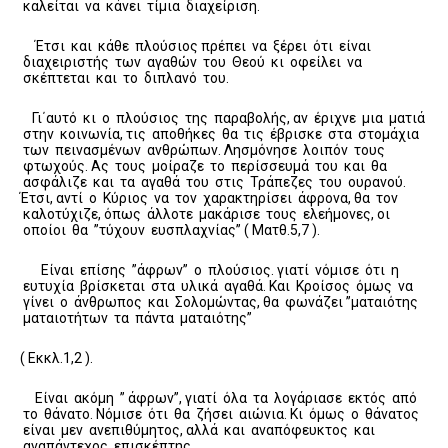
καλείται να κάνει τίμια διαχείριση.
Έτσι και κάθε πλούσιος πρέπει να ξέρει ότι είναι
διαχειριστής των αγαθών του Θεού κι οφείλει να
σκέπτεται και το διπλανό του.
Γι΄αυτό κι ο πλούσιος της παραβολής, αν έριχνε μια ματιά
στην κοινωνία, τις αποθήκες θα τις έβρισκε στα στομάχια
των πεινασμένων ανθρώπων. Λησμόνησε λοιπόν τους
φτωχούς. Ας τους μοίραζε το περίσσευμά του και θα
ασφάλιζε και τα αγαθά του στις Τράπεζες του ουρανού.
Έτσι, αντί ο Κύριος να τον χαρακτηρίσει άφρονα, θα τον
καλοτύχιζε, όπως άλλοτε μακάρισε τους ελεήμονες, οι
οποίοι θα ”τύχουν ευσπλαχνίας” ( Ματθ.5,7 ).
Είναι επίσης ”άφρων” ο πλούσιος. γιατί νόμισε ότι η
ευτυχία βρίσκεται στα υλικά αγαθά. Και Κροίσος όμως να
γίνει ο άνθρωπος και Σολομώντας, θα φωνάζει ”ματαιότης
ματαιοτήτων τα πάντα ματαιότης”
( Εκκλ.1,2 ).
Είναι ακόμη ” άφρων”, γιατί όλα τα λογάριασε εκτός από
το θάνατο. Νόμισε ότι θα ζήσει αιώνια. Κι όμως ο θάνατος
είναι μεν ανεπιθύμητος, αλλά και αναπόφευκτος και
αναπάντεχος επισκέπτης.