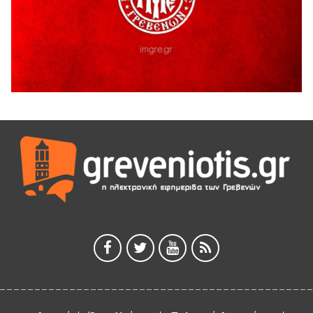
ΑΗ ΛΑΟΣ | 5 Αυγούστου | Υπαίθριο Θέατρο “Καστράκι”,
Γρεβενά
5 Αυγούστου 2026
41η Γιορτή Κρασιού στο Τρίκωμο – «Γιορτή Παράδοσης»
5 Αυγούστου 2026
ΜΟΡΙΟΔΟΤΟΥΜΕΝΑ ΣΕΜΙΝΑΡΙΑ ΑΠΟ ΤΟ ΠΑΝΕΠΙΣΤΗΜΙΟ
ΠΕΙΡΑΙΑ
5 Αυγούστου 2026
ΕΥΧΑΡΙΣΤΙΕΣ Φυσιολατρικού Συλλόγου Γρεβενών
4 Αυγούστου 2026
Έκτακτη χρηματοδότηση 400.000€ για επιπλέον εργασίες
στο Δημοτικό Στάδιο Γρεβενών «Μίλτος Τεντόγλου»
4 Αυγούστου 2026