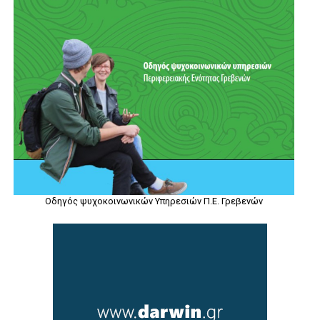
Οδηγός ψυχοκοινωνικών Υπηρεσιών Π.Ε. Γρεβενών