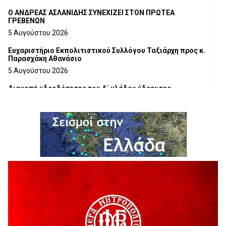
Ο ΑΝΔΡΕΑΣ ΑΣΛΑΝΙΔΗΣ ΣΥΝΕΧΙΖΕΙ ΣΤΟΝ ΠΡΩΤΕΑ
ΓΡΕΒΕΝΩΝ
5 Αυγούστου 2026
Ευχαριστήριο Εκπολιτιστικού Συλλόγου Ταξιάρχη προς κ.
Παρασχάκη Αθανάσιο
5 Αυγούστου 2026
Διακοπή υδροδότησης του Α΄ κλάδου ύδρευσης
5 Αυγούστου 2026
Η Marseaux στα Γρεβενά για μια μοναδική συναυλία
5 Αυγούστου 2026
Θερινό Σινεμά στο πλαίσιο του «Πολιτιστικού
Καλοκαιριού 2026» με την βραβευμένη ταινία «Μικρές
Ανάσες».
5 Αυγούστου 2026
Γρεβενά: Συνελήφθη 18χρονος αλλοδαπός, για κλοπή
εξοπλισμού γυμναστηρίου
5 Αυγούστου 2026