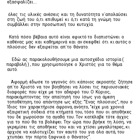
εξασφαλίζει….
όλες τις υλικές ανέσεις και τη δυνατότητα ν΄απολαύσει
στη ζωή του ό,τι επιθυμεί κι ό,τι κατά τη γνώμη του
συμβάλλει στην προσωπική του ευτυχία.
Κατά πόσο βέβαια αυτό είναι εφικτό το διαπιστώνει ο
καθένας μας και καθημερινά και αν σκεφθεί ότι κι αυτός ο
πλούσιος δεν εξαιρείται απ΄το θάνατο.
Εδώ ας παρακολουθήσουμε μια αυτοσχέδια ιστορία (
παραβολή ) , που χρησιμοποίησε ο Χριστός για το θέμα
αυτό.
Αφορμή έδωσε το γεγονός ότι κάποιος ακροατής ζήτησε
απ΄το Χριστό να τον βοηθήσει να λύσει τις περιουσιακές
διαφορές που είχε με τον αδερφό του. Ο Κύριος,
παρακάμπτοντας την απαίτησή του ίσως για άμεση
τοποθέτηση, τού απάντησε ως εξής: ”Ένας πλούσιος”, που ο
Ίδιος τον χαρακτήρισε άφρονα, ανόητο, ”είχε μια χρονιά
εξαιρετική σοδειά στα κτήματά του, τόσο που οι αποθήκες
του δε χωρούσαν τα αγαθά του. Τον κατέλαβε τότε άγχος
για το πού θα τα βολέψει. Την ώρα που βρήκε τη λύση, να
γκρεμίσει τις αποθήκες του και να χτίσει μεγαλύτερες, κι
άρχισε να καλοτυχίζει τον εαυτό του για όλα αυτά, του
χτυπάει την πόρτα ξαφνικά ο θάνατος”.