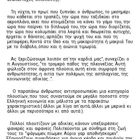
Τη νύχτα, το πρωί που ξυπνάει ο άνθρωπος, το μεσημέρι
που κάθεται στο τραπέζι, την ώρα που ταξιδεύει στο
αεροπλάνο, εκεί που ετοιμάζεται να κάνει το γάμο του, την
ώρα που παίρνει το δίπλωμά του, την ώρα που διορίζεται,
την ώρα που κολυμπάει στα λεφτά και θεωρείται ευτυχής,
έρχεται ο θάνατος, αρπάζει την ψυχή του και πού τη
μεταφέρει; Κοντά στο Θεό και τη μακαριότητα ή μακριά Του
με το διάβολο, όπου και η αιώνια τιμωρία;
Ας ξεριζώσουμε λοιπόν απ΄την καρδιά μας”, συνεχίζει ο
π. Αυγουστίνος, ”το τρομερό πάθος της πλεονεξίας. Αυτή
φώλιαζε στον άφρονα πλούσιο, αυτή είναι συμφορά της
ανθρωπότητας, η αιτία των πολέμων, της ασπλαχνίας, της
κοινωνικής αδικίας…”.
Ο παραπάνω άνθρωπος αντιπροσωπεύει μια κατηγορία
πλουσίων, που τους συναντούμε σε μεγάλο ποσοστό στην
Ελληνική κοινωνία και μάλιστα με τα παρακάτω
χαρακτηριστικά ( άλλοι με λίγα απ΄αυτά, άλλοι με μερικά κι
άλλοι με περισσότερα κι από αυτά ).
Πολλοί πλουτίζουν με αδικίες, κάνουν υπεξαιρέσεις
φανερές και αφανείς. Πολιτεύονται με σύνθημα στη ζωή
τους το ”φάγωμεν, πίωμεν. Αύριο γαρ αποθνήσκομεν”.
Έξαγοράζουν συνειδήσεις για άνομα κέρδη και πουλούν την