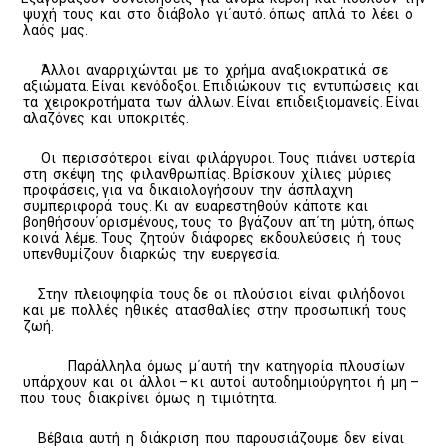
ψυχή τους και στο διάβολο γι΄αυτό. όπως απλά το λέει ο
λαός μας.
Άλλοι αναρριχώνται με το χρήμα αναξιοκρατικά σε
αξιώματα. Είναι κενόδοξοι. Επιδιώκουν τις εντυπώσεις και
τα χειροκροτήματα των άλλων. Είναι επιδειξιομανείς. Είναι
αλαζόνες και υποκριτές.
Οι περισσότεροι είναι φιλάργυροι. Τους πιάνει υστερία
στη σκέψη της φιλανθρωπίας. Βρίσκουν χίλιες μύριες
προφάσεις, για να δικαιολογήσουν την άσπλαχνη
συμπεριφορά τους. Κι αν ευαρεστηθούν κάποτε και
βοηθήσουν΄ορισμένους, τους το βγάζουν απ΄τη μύτη, όπως
κοινά λέμε. Τους ζητούν διάφορες εκδουλεύσεις ή τους
υπενθυμίζουν διαρκώς την ευεργεσία.
Στην πλειοψηφία τους δε οι πλούσιοι είναι φιλήδονοι
και με πολλές ηθικές ατασθαλίες στην προσωπική τους
ζωή.
Παράλληλα όμως μ΄αυτή την κατηγορία πλουσίων
υπάρχουν και οι άλλοι – κι αυτοί αυτοδημιούργητοι ή μη –
που τους διακρίνει όμως η τιμιότητα.
Βέβαια αυτή η διάκριση που παρουσιάζουμε δεν είναι