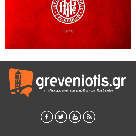
Ολοσχερής καταστροφή κατοικίας από πυρκαγιά στην
Καληράχη Γρεβενών
3 Αυγούστου 2026
ΚΑΤΑΓΡΑΦΗ ΤΕΚΜΗΡΙΩΣΗ ΚΑΙ ΨΗΦΙΟΠΟΙΗΣΗ ΤΩΝ
ΜΑΣΤΟΡΙΚΩΝ ΕΡΓΑΛΕΙΩΝ ΤΗΣ ΣΥΛΛΟΓΗΣ ΚΥΠΑΡΙΣΣΙΟΥ
ΓΡΕΒΕΝΩΝ
3 Αυγούστου 2026
Κουρκούτ’ party το Σάββατο 8 Αυγούστου στην Καλλονή
3 Αυγούστου 2026
ΠΡΟΓΡΑΜΜΑ ΠΑΝΗΓΥΡΕΩΣ ΙΕΡΑΣ ΜΟΝΗΣ ΖΑΒΟΡΔΑΣ 2026
3 Αυγούστου 2026
Διακοπή ηλεκτρικού ρεύματος
3 Αυγούστου 2026