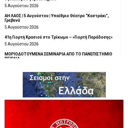
5 Αυγούστου 2026
ΑΗ ΛΑΟΣ | 5 Αυγούστου | Υπαίθριο Θέατρο “Καστράκι”,
Γρεβενά
5 Αυγούστου 2026
41η Γιορτή Κρασιού στο Τρίκωμο – «Γιορτή Παράδοσης»
5 Αυγούστου 2026
ΜΟΡΙΟΔΟΤΟΥΜΕΝΑ ΣΕΜΙΝΑΡΙΑ ΑΠΟ ΤΟ ΠΑΝΕΠΙΣΤΗΜΙΟ
ΠΕΙΡΑΙΑ
5 Αυγούστου 2026
ΕΥΧΑΡΙΣΤΙΕΣ Φυσιολατρικού Συλλόγου Γρεβενών
4 Αυγούστου 2026
Έκτακτη χρηματοδότηση 400.000€ για επιπλέον εργασίες
στο Δημοτικό Στάδιο Γρεβενών «Μίλτος Τεντόγλου»
4 Αυγούστου 2026
Τελικά τι είναι πολιτισμός;
4 Αυγούστου 2026