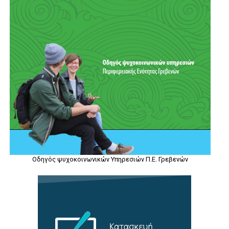
Οδηγός ψυχοκοινωνικών Υπηρεσιών Π.Ε. Γρεβενών