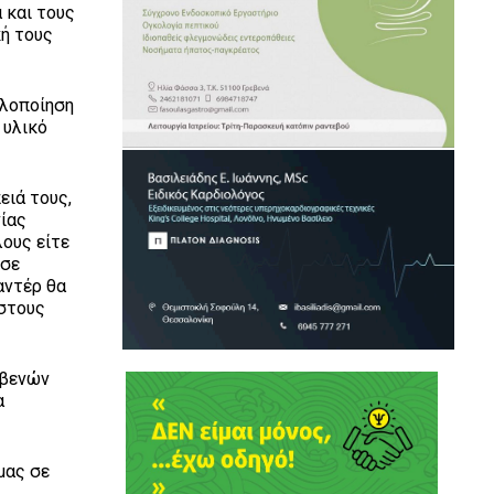
 και τους
κή τους
υλοποίηση
 υλικό
ειά τους,
νίας
λους είτε
 σε
αντέρ θα
 στους
εβενών
α
μας σε