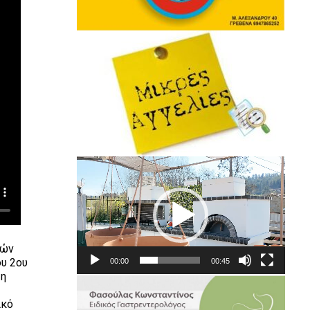
Πρόγραμμα
Αναπαραγωγής
Βίντεο
κών
υ 2ου
00:00
00:45
 η
ικό