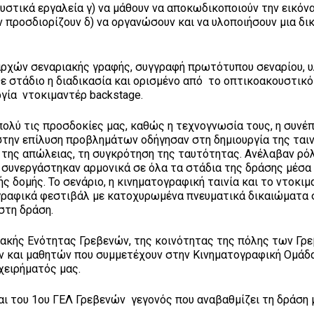
ουστικά εργαλεία γ) να μάθουν να αποκωδικοποιούν την εικόνα
 προσδιορίζουν δ) να οργανώσουν και να υλοποιήσουν μια δι
 αρχών σεναριακής γραφής, συγγραφή πρωτότυπου σεναρίου, 
ε στάδιο η διαδικασία και ορισμένο από το οπτικοακουστικό
ργία ντοκιμαντέρ backstage.
πολύ τις προσδοκίες μας, καθώς η τεχνογνωσία τους, η συνέπ
 στην επίλυση προβλημάτων οδήγησαν στη δημιουργία της ται
ση της απώλειας, τη συγκρότηση της ταυτότητας. Ανέλαβαν ρό
 συνεργάστηκαν αρμονικά σε όλα τα στάδια της δράσης μέσα
ς δομής. Το σενάριο, η κινηματογραφική ταινία και το ντοκιμ
γραφικά φεστιβάλ με κατοχυρωμένα πνευματικά δικαιώματα
στη δράση.
ιακής Ενότητας Γρεβενών, της κοινότητας της πόλης των Γρ
ν και μαθητών που συμμετέχουν στην Κινηματογραφική Ομάδ
χειρήματός μας.
αι του 1ου ΓΕΛ Γρεβενών γεγονός που αναβαθμίζει τη δράση 