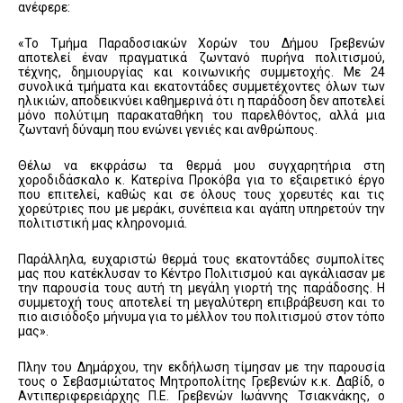
ανέφερε:
«Το Τμήμα Παραδοσιακών Χορών του Δήμου Γρεβενών
αποτελεί έναν πραγματικά ζωντανό πυρήνα πολιτισμού,
τέχνης, δημιουργίας και κοινωνικής συμμετοχής. Με 24
συνολικά τμήματα και εκατοντάδες συμμετέχοντες όλων των
ηλικιών, αποδεικνύει καθημερινά ότι η παράδοση δεν αποτελεί
μόνο πολύτιμη παρακαταθήκη του παρελθόντος, αλλά μια
ζωντανή δύναμη που ενώνει γενιές και ανθρώπους.
Θέλω να εκφράσω τα θερμά μου συγχαρητήρια στη
χοροδιδάσκαλο κ. Κατερίνα Προκόβα για το εξαιρετικό έργο
που επιτελεί, καθώς και σε όλους τους χορευτές και τις
χορεύτριες που με μεράκι, συνέπεια και αγάπη υπηρετούν την
πολιτιστική μας κληρονομιά.
Παράλληλα, ευχαριστώ θερμά τους εκατοντάδες συμπολίτες
μας που κατέκλυσαν το Κέντρο Πολιτισμού και αγκάλιασαν με
την παρουσία τους αυτή τη μεγάλη γιορτή της παράδοσης. Η
συμμετοχή τους αποτελεί τη μεγαλύτερη επιβράβευση και το
πιο αισιόδοξο μήνυμα για το μέλλον του πολιτισμού στον τόπο
μας».
Πλην του Δημάρχου, την εκδήλωση τίμησαν με την παρουσία
τους ο Σεβασμιώτατος Μητροπολίτης Γρεβενών κ.κ. Δαβίδ, ο
Αντιπεριφερειάρχης Π.Ε. Γρεβενών Ιωάννης Τσιακνάκης, ο