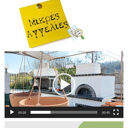
Πρόγραμμα
Αναπαραγωγής
Βίντεο
00:00
00:45