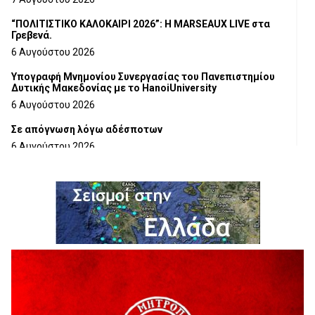
“ΠΟΛΙΤΙΣΤΙΚΟ ΚΑΛΟΚΑΙΡΙ 2026”: Η MARSEAUX LIVE στα
Γρεβενά.
6 Αυγούστου 2026
Υπογραφή Μνημονίου Συνεργασίας του Πανεπιστημίου
Δυτικής Μακεδονίας με το HanoiUniversity
6 Αυγούστου 2026
Σε απόγνωση λόγω αδέσποτων
6 Αυγούστου 2026
ΔΙΑΚΟΠΗ ΗΛΕΚΤΡΙΚΟΥ ΡΕΥΜΑΤΟΣ
6 Αυγούστου 2026
Ολοκληρώνεται η ασφαλτόστρωση της οδού Περιβόλι –
Αβδέλλα
6 Αυγούστου 2026
H παραδοχή λαθών είναι (και) δύναμη
5 Αυγούστου 2026
Ο ΑΝΔΡΕΑΣ ΑΣΛΑΝΙΔΗΣ ΣΥΝΕΧΙΖΕΙ ΣΤΟΝ ΠΡΩΤΕΑ