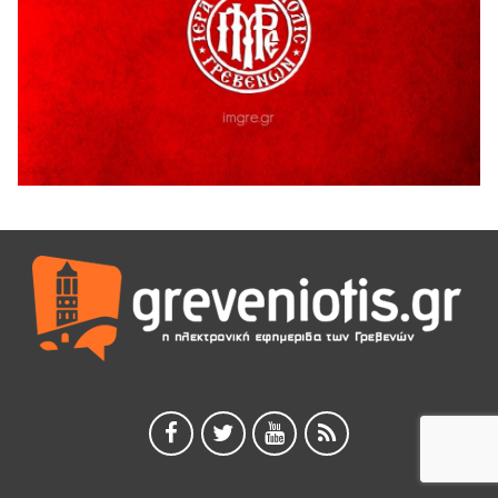
ΓΡΕΒΕΝΩΝ
5 Αυγούστου 2026
Ευχαριστήριο Εκπολιτιστικού Συλλόγου Ταξιάρχη προς κ.
Παρασχάκη Αθανάσιο
5 Αυγούστου 2026
Διακοπή υδροδότησης του Α΄ κλάδου ύδρευσης
5 Αυγούστου 2026
Η Marseaux στα Γρεβενά για μια μοναδική συναυλία
5 Αυγούστου 2026
Θερινό Σινεμά στο πλαίσιο του «Πολιτιστικού
Καλοκαιριού 2026» με την βραβευμένη ταινία «Μικρές
Ανάσες».
5 Αυγούστου 2026
Γρεβενά: Συνελήφθη 18χρονος αλλοδαπός, για κλοπή
εξοπλισμού γυμναστηρίου
5 Αυγούστου 2026