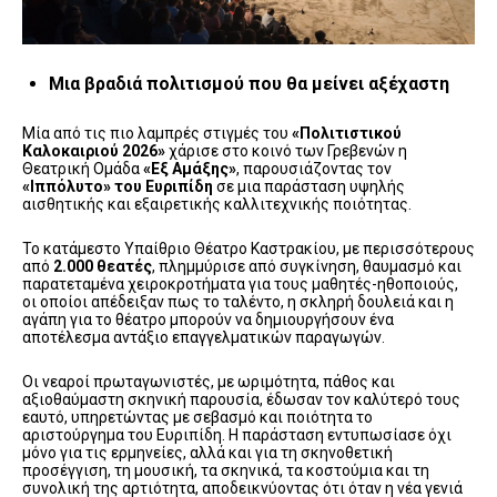
Μια βραδιά πολιτισμού που θα μείνει αξέχαστη
Μία από τις πιο λαμπρές στιγμές του
«Πολιτιστικού
Καλοκαιριού 2026»
χάρισε στο κοινό των Γρεβενών η
Θεατρική Ομάδα
«Εξ Αμάξης»
, παρουσιάζοντας τον
«Ιππόλυτο» του Ευριπίδη
σε μια παράσταση υψηλής
αισθητικής και εξαιρετικής καλλιτεχνικής ποιότητας.
Το κατάμεστο Υπαίθριο Θέατρο Καστρακίου, με περισσότερους
από
2.000 θεατές
, πλημμύρισε από συγκίνηση, θαυμασμό και
παρατεταμένα χειροκροτήματα για τους μαθητές-ηθοποιούς,
οι οποίοι απέδειξαν πως το ταλέντο, η σκληρή δουλειά και η
αγάπη για το θέατρο μπορούν να δημιουργήσουν ένα
αποτέλεσμα αντάξιο επαγγελματικών παραγωγών.
Οι νεαροί πρωταγωνιστές, με ωριμότητα, πάθος και
αξιοθαύμαστη σκηνική παρουσία, έδωσαν τον καλύτερό τους
εαυτό, υπηρετώντας με σεβασμό και ποιότητα το
αριστούργημα του Ευριπίδη. Η παράσταση εντυπωσίασε όχι
μόνο για τις ερμηνείες, αλλά και για τη σκηνοθετική
προσέγγιση, τη μουσική, τα σκηνικά, τα κοστούμια και τη
συνολική της αρτιότητα, αποδεικνύοντας ότι όταν η νέα γενιά