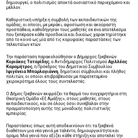
δημιουργεί, ο πολιτισμός αποκτά ουσιαστικό περιεχόμενο και
μέλλον.
Καθοριστική υπήρξε η συμβολή των εκπαιδευτικών της
ομάδας, οι οποίοι, με μεράκι, αφοσίωση και ακούραστη
προσπάθεια, καθοδήγησαν τους μαθητές σε ένα αποτέλεσμα
που ξεπέρασε κάθε προσδοκία και δικαίως χαρακτηρίστηκε
από το κοινό ως μία από τις κορυφαίες παραστάσεις των
τελευταίων ετών.
Την παράσταση παρακολούθησαν ο Δήμαρχος Γρεβενών
Κυριάκος Ταταρίδης
, ο Αντιδήμαρχος Πολιτισμού
Αχιλλέας
Καραμήτρος
, η Πρόεδρος του Δημοτικού Συμβουλίου
Ιφιγένεια Μπαρλαγιάννη
, δημοτικοί σύμβουλοι και πλήθος
πολιτών, οι οποίοι επιβράβευσαν με παρατεταμένο
χειροκρότημα όλους τους συντελεστές.
Ο Δήμος Γρεβενών εκφράζει τα θερμά του συγχαρητήρια στη
Θεατρική Ομάδα «Εξ Αμάξης», στους μαθητές, στους
εκπαιδευτικούς, και σε όλους όσοι συνέβαλαν στην
πραγματοποίηση αυτής της μοναδικής πολιτιστικής
εμπειρίας.
Παραστάσεις όπως αυτή αποδεικνύουν ότι τα Γρεβενά
διαθέτουν μια νέα γενιά με ταλέντο, δημιουργικότητα και
όραμα. Μια γενιά που αξίζει κάθε στήριξη και αποτελεί την