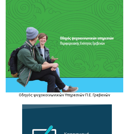
Οδηγός ψυχοκοινωνικών Υπηρεσιών Π.Ε. Γρεβενών