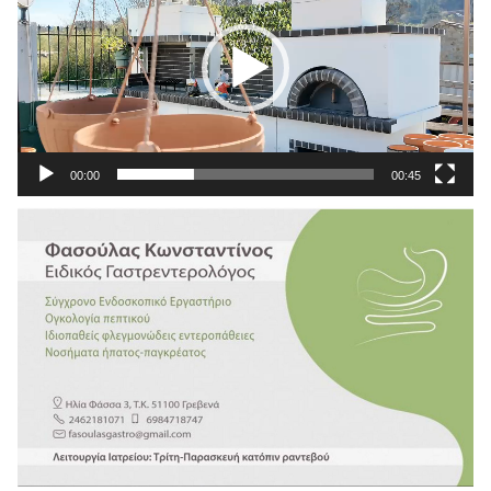
Βίντεο
00:00
00:45