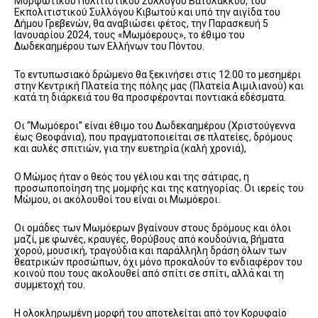
Μορφωτικού Πολιτιστικού Συλλόγου Βατολάκκου, του
Εκπολιτιστικού Συλλόγου Κιβωτού και υπό την αιγίδα του
Δήμου Γρεβενών, θα αναβιώσει φέτος, την Παρασκευή 5
Ιανουαρίου 2024, τους «Μωμόερους», το έθιμο του
Δωδεκαημέρου των Ελλήνων του Πόντου.
Το εντυπωσιακό δρώμενο θα ξεκινήσει στις 12.00 το μεσημέρι
στην Κεντρική Πλατεία της πόλης μας (Πλατεία Αιμιλιανού) και
κατά τη διάρκειά του θα προσφέρονται ποντιακά εδέσματα.
Oι “Μωμόεροι” είναι έθιμο του Δωδεκαημέρου (Χριστούγεννα
έως Θεοφάνια), που πραγματοποιείται σε πλατείες, δρόμους
και αυλές σπιτιών, για την ευετηρία (καλή χρονιά),
Ο Μώμος ήταν ο θεός του γέλιου και της σάτιρας, η
προσωποποίηση της μομφής και της κατηγορίας. Οι ιερείς του
Μώμου, οι ακόλουθοί του είναι οι Μωμόεροι.
Οι ομάδες των Μωμόερων βγαίνουν στους δρόμους και όλοι
μαζί, με φωνές, κραυγές, θορύβους από κουδούνια, βήματα
χορού, μουσική, τραγούδια και παράλληλη δράση όλων των
θεατρικών προσώπων, όχι μόνο προκαλούν το ενδιαφέρον του
κοινού που τους ακολουθεί από σπίτι σε σπίτι, αλλά και τη
συμμετοχή του.
Η ολοκληρωμένη μορφή του αποτελείται από τον Κορυφαίο