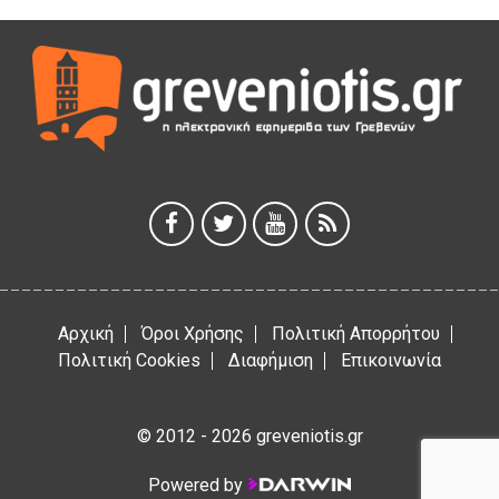
Η Marseaux στα Γρεβενά για μια μοναδική συναυλία
5 Αυγούστου 2026
Θερινό Σινεμά στο πλαίσιο του «Πολιτιστικού
Καλοκαιριού 2026» με την βραβευμένη ταινία «Μικρές
Ανάσες».
5 Αυγούστου 2026
Γρεβενά: Συνελήφθη 18χρονος αλλοδαπός, για κλοπή
εξοπλισμού γυμναστηρίου
5 Αυγούστου 2026
Αρχική
Όροι Χρήσης
Πολιτική Απορρήτου
Πολιτική Cookies
Διαφήμιση
Επικοινωνία
© 2012 - 2026 greveniotis.gr
Powered by