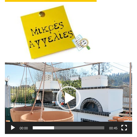
Πρόγραμμα
Αναπαραγωγής
Βίντεο
00:00
00:45