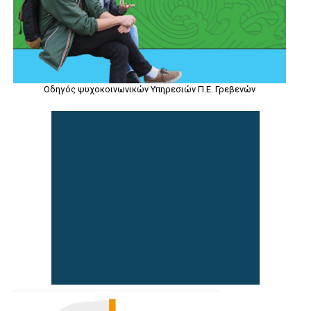
Οδηγός ψυχοκοινωνικών Υπηρεσιών Π.Ε. Γρεβενών