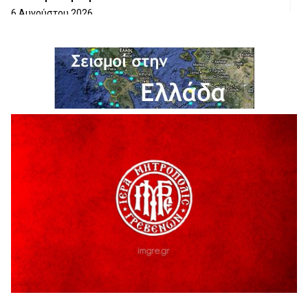
6 Αυγούστου 2026
ΔΙΑΚΟΠΗ ΗΛΕΚΤΡΙΚΟΥ ΡΕΥΜΑΤΟΣ
6 Αυγούστου 2026
Ολοκληρώνεται η ασφαλτόστρωση της οδού Περιβόλι –
Αβδέλλα
6 Αυγούστου 2026
H παραδοχή λαθών είναι (και) δύναμη
5 Αυγούστου 2026
Ο ΑΝΔΡΕΑΣ ΑΣΛΑΝΙΔΗΣ ΣΥΝΕΧΙΖΕΙ ΣΤΟΝ ΠΡΩΤΕΑ
ΓΡΕΒΕΝΩΝ
5 Αυγούστου 2026
Ευχαριστήριο Εκπολιτιστικού Συλλόγου Ταξιάρχη προς κ.
Παρασχάκη Αθανάσιο
5 Αυγούστου 2026
Διακοπή υδροδότησης του Α΄ κλάδου ύδρευσης
5 Αυγούστου 2026