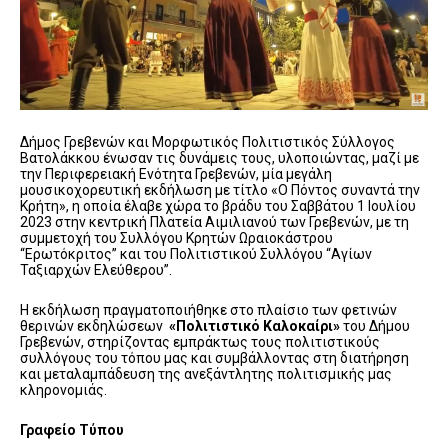
Δήμος Γρεβενών και Μορφωτικός Πολιτιστικός Σύλλογος
Βατολάκκου ένωσαν τις δυνάμεις τους, υλοποιώντας, μαζί με
την Περιφερειακή Ενότητα Γρεβενών, μία μεγάλη
μουσικοχορευτική εκδήλωση με τίτλο «Ο Πόντος συναντά την
Κρήτη», η οποία έλαβε χώρα το βράδυ του Σαββάτου 1 Ιουλίου
2023 στην κεντρική Πλατεία Αιμιλιανού των Γρεβενών, με τη
συμμετοχή του Συλλόγου Κρητών Ωραιοκάστρου
“Ερωτόκριτος” και του Πολιτιστικού Συλλόγου “Αγίων
Ταξιαρχών Ελεύθερου”.
Η εκδήλωση πραγματοποιήθηκε στο πλαίσιο των φετινών
θερινών εκδηλώσεων
«Πολιτιστικό Καλοκαίρι»
του Δήμου
Γρεβενών, στηρίζοντας εμπράκτως τους πολιτιστικούς
συλλόγους του τόπου μας και συμβάλλοντας στη διατήρηση
και μεταλαμπάδευση της ανεξάντλητης πολιτισμικής μας
κληρονομιάς.
Γραφείο Τύπου