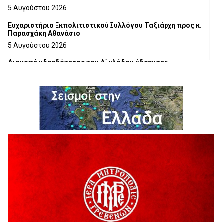
5 Αυγούστου 2026
Ευχαριστήριο Εκπολιτιστικού Συλλόγου Ταξιάρχη προς κ.
Παρασχάκη Αθανάσιο
5 Αυγούστου 2026
Διακοπή υδροδότησης του Α΄ κλάδου ύδρευσης
5 Αυγούστου 2026
Η Marseaux στα Γρεβενά για μια μοναδική συναυλία
5 Αυγούστου 2026
Θερινό Σινεμά στο πλαίσιο του «Πολιτιστικού
Καλοκαιριού 2026» με την βραβευμένη ταινία «Μικρές
Ανάσες».
5 Αυγούστου 2026
Γρεβενά: Συνελήφθη 18χρονος αλλοδαπός, για κλοπή
εξοπλισμού γυμναστηρίου
5 Αυγούστου 2026
ΑΗ ΛΑΟΣ | 5 Αυγούστου | Υπαίθριο Θέατρο “Καστράκι”,
Γρεβενά