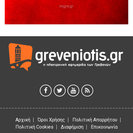
5 Αυγούστου 2026
41η Γιορτή Κρασιού στο Τρίκωμο – «Γιορτή Παράδοσης»
5 Αυγούστου 2026
ΜΟΡΙΟΔΟΤΟΥΜΕΝΑ ΣΕΜΙΝΑΡΙΑ ΑΠΟ ΤΟ ΠΑΝΕΠΙΣΤΗΜΙΟ
ΠΕΙΡΑΙΑ
5 Αυγούστου 2026
ΕΥΧΑΡΙΣΤΙΕΣ Φυσιολατρικού Συλλόγου Γρεβενών
4 Αυγούστου 2026
Έκτακτη χρηματοδότηση 400.000€ για επιπλέον εργασίες
στο Δημοτικό Στάδιο Γρεβενών «Μίλτος Τεντόγλου»
4 Αυγούστου 2026
Αρχική
Όροι Χρήσης
Πολιτική Απορρήτου
Πολιτική Cookies
Διαφήμιση
Επικοινωνία