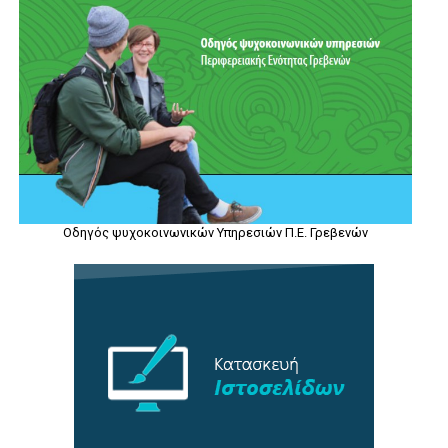
Οδηγός ψυχοκοινωνικών Υπηρεσιών Π.Ε. Γρεβενών