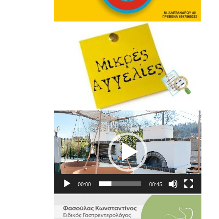
Πρόγραμμα
Αναπαραγωγής
Βίντεο
00:00
00:45