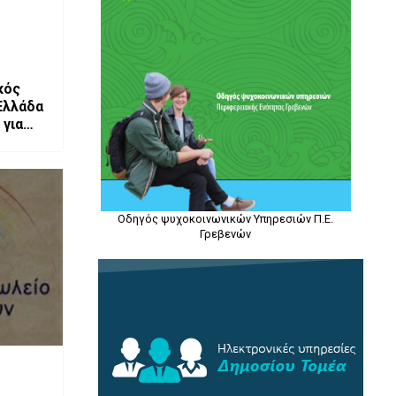
κός
Ελλάδα
 για
Οδηγός ψυχοκοινωνικών Υπηρεσιών Π.Ε.
Γρεβενών