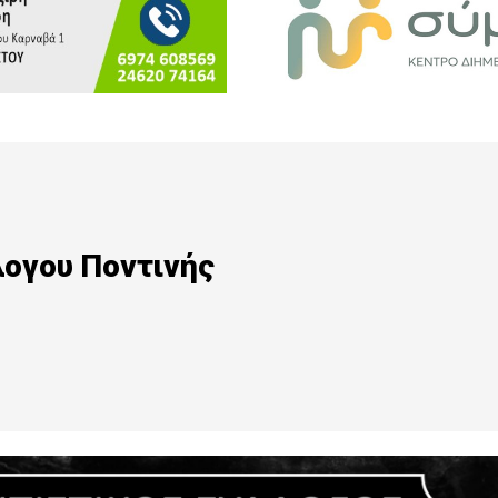
λογου Ποντινής