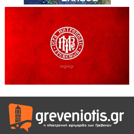
Καλοκαιριού 2026» με την βραβευμένη ταινία «Μικρές
Ανάσες».
5 Αυγούστου 2026
Γρεβενά: Συνελήφθη 18χρονος αλλοδαπός, για κλοπή
εξοπλισμού γυμναστηρίου
5 Αυγούστου 2026
ΑΗ ΛΑΟΣ | 5 Αυγούστου | Υπαίθριο Θέατρο “Καστράκι”,
Γρεβενά
5 Αυγούστου 2026
41η Γιορτή Κρασιού στο Τρίκωμο – «Γιορτή Παράδοσης»
5 Αυγούστου 2026
ΜΟΡΙΟΔΟΤΟΥΜΕΝΑ ΣΕΜΙΝΑΡΙΑ ΑΠΟ ΤΟ ΠΑΝΕΠΙΣΤΗΜΙΟ
ΠΕΙΡΑΙΑ
5 Αυγούστου 2026
ΕΥΧΑΡΙΣΤΙΕΣ Φυσιολατρικού Συλλόγου Γρεβενών
4 Αυγούστου 2026
Έκτακτη χρηματοδότηση 400.000€ για επιπλέον εργασίες
στο Δημοτικό Στάδιο Γρεβενών «Μίλτος Τεντόγλου»