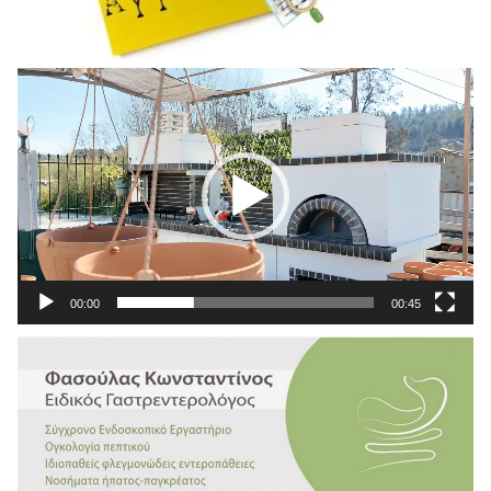
Πρόγραμμα
Αναπαραγωγής
Βίντεο
00:00
00:45