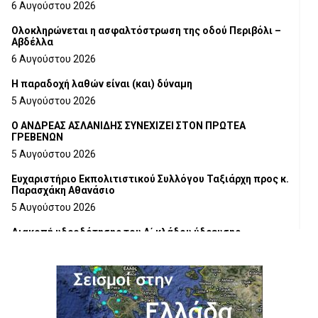
6 Αυγούστου 2026
Ολοκληρώνεται η ασφαλτόστρωση της οδού Περιβόλι –
Αβδέλλα
6 Αυγούστου 2026
H παραδοχή λαθών είναι (και) δύναμη
5 Αυγούστου 2026
Ο ΑΝΔΡΕΑΣ ΑΣΛΑΝΙΔΗΣ ΣΥΝΕΧΙΖΕΙ ΣΤΟΝ ΠΡΩΤΕΑ
ΓΡΕΒΕΝΩΝ
5 Αυγούστου 2026
Ευχαριστήριο Εκπολιτιστικού Συλλόγου Ταξιάρχη προς κ.
Παρασχάκη Αθανάσιο
5 Αυγούστου 2026
Διακοπή υδροδότησης του Α΄ κλάδου ύδρευσης
5 Αυγούστου 2026
Η Marseaux στα Γρεβενά για μια μοναδική συναυλία
5 Αυγούστου 2026
Θερινό Σινεμά στο πλαίσιο του «Πολιτιστικού