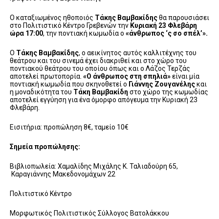
Ο καταξιωμένος ηθοποιός
Τάκης Βαμβακίδης
θα παρουσιάσει
στο Πολιτιστικό Κέντρο Γρεβενών την
Κυριακή 23 Φλεβάρη
ώρα 17:00
, την ποντιακή κωμωδία ο
«άνθρωπος ‘ς σο σπέλ’».
Ο
Τάκης Βαμβακίδης
, ο αεικίνητος αυτός καλλιτέχνης του
θεάτρου και του σινεμά έχει διακριθεί και στο χώρο του
ποντιακού θεάτρου του οποίου όπως και ο Λάζος Τερζάς
αποτελεί πρωτοπορία.
«Ο άνθρωπος στη σπηλιά»
είναι μία
ποντιακή κωμωδία που σκηνοθετεί ο
Γιάννης Ζουγανέλης
και
η μοναδικότητα του
Τάκη Βαμβακίδη
στο χώρο της κωμωδίας
αποτελεί εγγύηση για ένα όμορφο απόγευμα την Κυριακή 23
Φλεβάρη.
Εισιτήρια: προπώληση 8€, ταμείο 10€
Σημεία προπώλησης:
Βιβλιοπωλεία: Χαμαλίδης Μιχάλης Κ. Ταλιαδούρη 65,
Καραγιάννης Μακεδονομάχων 22
Πολιτιστικό Κέντρο
Μορφωτικός Πολιτιστικός Σύλλογος Βατολάκκου