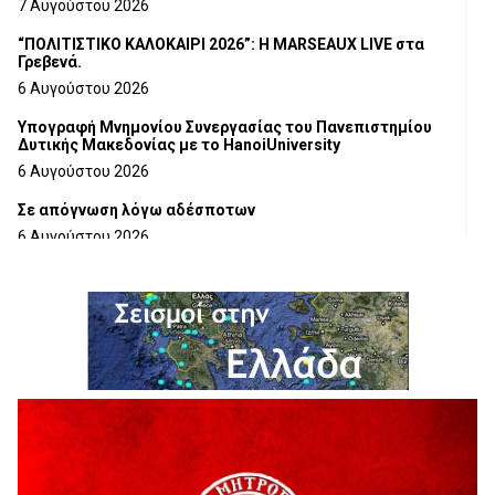
7 Αυγούστου 2026
“ΠΟΛΙΤΙΣΤΙΚΟ ΚΑΛΟΚΑΙΡΙ 2026”: Η MARSEAUX LIVE στα
Γρεβενά.
6 Αυγούστου 2026
Υπογραφή Μνημονίου Συνεργασίας του Πανεπιστημίου
Δυτικής Μακεδονίας με το HanoiUniversity
6 Αυγούστου 2026
Σε απόγνωση λόγω αδέσποτων
6 Αυγούστου 2026
ΔΙΑΚΟΠΗ ΗΛΕΚΤΡΙΚΟΥ ΡΕΥΜΑΤΟΣ
6 Αυγούστου 2026
Ολοκληρώνεται η ασφαλτόστρωση της οδού Περιβόλι –
Αβδέλλα
6 Αυγούστου 2026
H παραδοχή λαθών είναι (και) δύναμη
5 Αυγούστου 2026
Ο ΑΝΔΡΕΑΣ ΑΣΛΑΝΙΔΗΣ ΣΥΝΕΧΙΖΕΙ ΣΤΟΝ ΠΡΩΤΕΑ