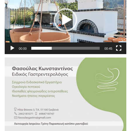
Βίντεο
00:00
00:45