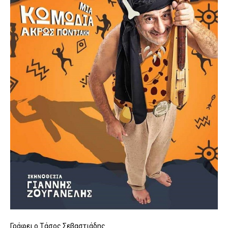
Γράφει ο Τάσος Σεβαστιάδης