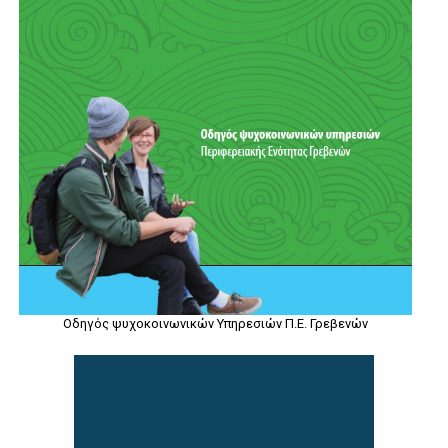
Οδηγός ψυχοκοινωνικών Υπηρεσιών Π.Ε. Γρεβενών