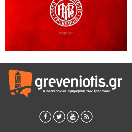
ΓΡΕΒΕΝΩΝ
5 Αυγούστου 2026
Ευχαριστήριο Εκπολιτιστικού Συλλόγου Ταξιάρχη προς κ.
Παρασχάκη Αθανάσιο
5 Αυγούστου 2026
Διακοπή υδροδότησης του Α΄ κλάδου ύδρευσης
5 Αυγούστου 2026
Η Marseaux στα Γρεβενά για μια μοναδική συναυλία
5 Αυγούστου 2026
Θερινό Σινεμά στο πλαίσιο του «Πολιτιστικού
Καλοκαιριού 2026» με την βραβευμένη ταινία «Μικρές
Ανάσες».
5 Αυγούστου 2026
Γρεβενά: Συνελήφθη 18χρονος αλλοδαπός, για κλοπή
εξοπλισμού γυμναστηρίου
5 Αυγούστου 2026