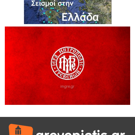
Ολοκληρώνεται η ασφαλτόστρωση της οδού Περιβόλι –
Αβδέλλα
6 Αυγούστου 2026
H παραδοχή λαθών είναι (και) δύναμη
5 Αυγούστου 2026
Ο ΑΝΔΡΕΑΣ ΑΣΛΑΝΙΔΗΣ ΣΥΝΕΧΙΖΕΙ ΣΤΟΝ ΠΡΩΤΕΑ
ΓΡΕΒΕΝΩΝ
5 Αυγούστου 2026
Ευχαριστήριο Εκπολιτιστικού Συλλόγου Ταξιάρχη προς κ.
Παρασχάκη Αθανάσιο
5 Αυγούστου 2026
Διακοπή υδροδότησης του Α΄ κλάδου ύδρευσης
5 Αυγούστου 2026
Η Marseaux στα Γρεβενά για μια μοναδική συναυλία
5 Αυγούστου 2026
Θερινό Σινεμά στο πλαίσιο του «Πολιτιστικού