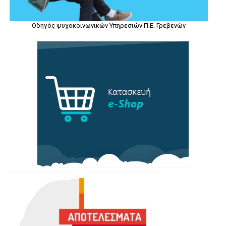
Οδηγός ψυχοκοινωνικών Υπηρεσιών Π.Ε. Γρεβενών