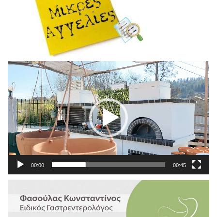
Πρόγραμμα
Αναπαραγωγής
Βίντεο
00:00
00:45