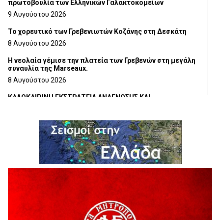
πρωτοβουλία των Ελληνικών Γαλακτοκομείων
9 Αυγούστου 2026
Το χορευτικό των Γρεβενιωτών Κοζάνης στη Δεσκάτη
8 Αυγούστου 2026
Η νεολαία γέμισε την πλατεία των Γρεβενών στη μεγάλη
συναυλία της Marseaux.
8 Αυγούστου 2026
ΚΑΛΟΚΑΙΡΙΝΗ ΕΚΣΤΡΑΤΕΙΑ ΑΝΑΓΝΩΣΗΣ ΚΑΙ
ΔΗΜΙΟΥΡΓΙΚΟΤΗΤΑΣ 2026
7 Αυγούστου 2026
Τα δρομολόγια των Κινητών Αστυνομικών Μονάδων (από
10-08-2026 έως 16-08-2026
7 Αυγούστου 2026
Δωρεά ειδών ιματισμού από τον Σύλλογο Αλληλεγγύης και
Εθελοντισμού Γρεβενών «Ελπίδα», στο Γραφείο
Αντιμετώπισης Ενδοοικογενειακής Βίας του Αστυνομικού
Τμήματος Γρεβενών
7 Αυγούστου 2026
Αυτό το καλοκαίρι, ο θρυλικός Αρσέν Λουπέν γυρίζει την