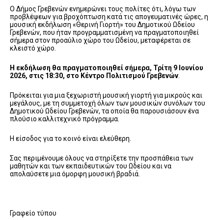
Ο Δήμος Γρεβενών ενημερώνει τους πολίτες ότι, λόγω των
προβλέψεων για βροχόπτωση κατά τις απογευματινές ώρες, η
μουσική εκδήλωση «Θερινή Γιορτή» του Δημοτικού Ωδείου
Γρεβενών, που ήταν προγραμματισμένη να πραγματοποιηθεί
σήμερα στον προαύλιο χώρο του Ωδείου, μεταφέρεται σε
κλειστό χώρο.
Η εκδήλωση θα πραγματοποιηθεί σήμερα, Τρίτη 9 Ιουνίου
2026, στις 18:30, στο Κέντρο Πολιτισμού Γρεβενών
.
Πρόκειται για μια ξεχωριστή μουσική γιορτή για μικρούς και
μεγάλους, με τη συμμετοχή όλων των μουσικών συνόλων του
Δημοτικού Ωδείου Γρεβενών, τα οποία θα παρουσιάσουν ένα
πλούσιο καλλιτεχνικό πρόγραμμα.
Η είσοδος για το κοινό είναι ελεύθερη.
Σας περιμένουμε όλους να στηρίξετε την προσπάθεια των
μαθητών και των εκπαιδευτικών του Ωδείου και να
απολαύσετε μια όμορφη μουσική βραδιά.
Γραφείο τύπου