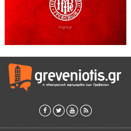
Ελλάδα με μια θεατρική παράσταση για όλη την
οικογένεια, όπου το τέλος το αποφασίζεις εσύ!
7 Αυγούστου 2026
“ΠΟΛΙΤΙΣΤΙΚΟ ΚΑΛΟΚΑΙΡΙ 2026”: Η MARSEAUX LIVE στα
Γρεβενά.
6 Αυγούστου 2026
Υπογραφή Μνημονίου Συνεργασίας του Πανεπιστημίου
Δυτικής Μακεδονίας με το HanoiUniversity
6 Αυγούστου 2026
Σε απόγνωση λόγω αδέσποτων
6 Αυγούστου 2026
ΔΙΑΚΟΠΗ ΗΛΕΚΤΡΙΚΟΥ ΡΕΥΜΑΤΟΣ
6 Αυγούστου 2026
Ολοκληρώνεται η ασφαλτόστρωση της οδού Περιβόλι –
Αβδέλλα
6 Αυγούστου 2026