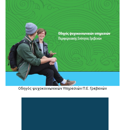
Οδηγός ψυχοκοινωνικών Υπηρεσιών Π.Ε. Γρεβενών