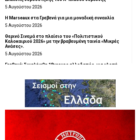
5 Αυγούστου 2026
Η Marseaux στα Γρεβενά για μια μοναδική συναυλία
5 Αυγούστου 2026
Θερινό Σινεμά στο πλαίσιο του «Πολιτιστικού
Καλοκαιριού 2026» με την βραβευμένη ταινία «Μικρές
Ανάσες».
5 Αυγούστου 2026
Γρεβενά: Συνελήφθη 18χρονος αλλοδαπός, για κλοπή
εξοπλισμού γυμναστηρίου
5 Αυγούστου 2026
ΑΗ ΛΑΟΣ | 5 Αυγούστου | Υπαίθριο Θέατρο “Καστράκι”,
Γρεβενά
5 Αυγούστου 2026
41η Γιορτή Κρασιού στο Τρίκωμο – «Γιορτή Παράδοσης»
5 Αυγούστου 2026
ΜΟΡΙΟΔΟΤΟΥΜΕΝΑ ΣΕΜΙΝΑΡΙΑ ΑΠΟ ΤΟ ΠΑΝΕΠΙΣΤΗΜΙΟ
ΠΕΙΡΑΙΑ