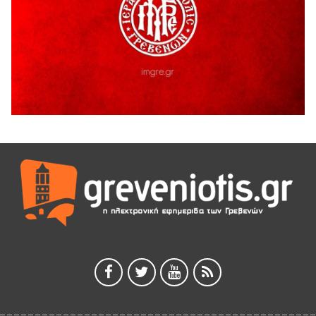
5 Αυγούστου 2026
ΕΥΧΑΡΙΣΤΙΕΣ Φυσιολατρικού Συλλόγου Γρεβενών
4 Αυγούστου 2026
Έκτακτη χρηματοδότηση 400.000€ για επιπλέον εργασίες
στο Δημοτικό Στάδιο Γρεβενών «Μίλτος Τεντόγλου»
4 Αυγούστου 2026
Τελικά τι είναι πολιτισμός;
4 Αυγούστου 2026
Ολοσχερής καταστροφή κατοικίας από πυρκαγιά στην
Καληράχη Γρεβενών
3 Αυγούστου 2026
ΚΑΤΑΓΡΑΦΗ ΤΕΚΜΗΡΙΩΣΗ ΚΑΙ ΨΗΦΙΟΠΟΙΗΣΗ ΤΩΝ
ΜΑΣΤΟΡΙΚΩΝ ΕΡΓΑΛΕΙΩΝ ΤΗΣ ΣΥΛΛΟΓΗΣ ΚΥΠΑΡΙΣΣΙΟΥ
ΓΡΕΒΕΝΩΝ
3 Αυγούστου 2026