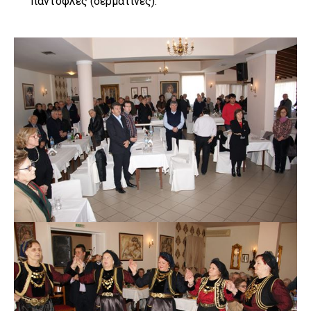
παντόφλες (δερμάτινες).