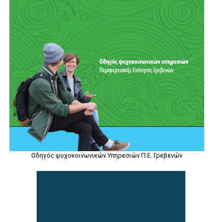
Οδηγός ψυχοκοινωνικών Υπηρεσιών Π.Ε. Γρεβενών