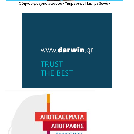
Οδηγός ψυχοκοινωνικών Υπηρεσιών Π.Ε. Γρεβενών