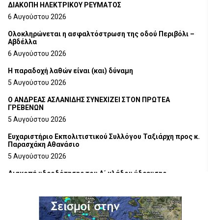
ΔΙΑΚΟΠΗ ΗΛΕΚΤΡΙΚΟΥ ΡΕΥΜΑΤΟΣ
6 Αυγούστου 2026
Ολοκληρώνεται η ασφαλτόστρωση της οδού Περιβόλι –
Αβδέλλα
6 Αυγούστου 2026
H παραδοχή λαθών είναι (και) δύναμη
5 Αυγούστου 2026
Ο ΑΝΔΡΕΑΣ ΑΣΛΑΝΙΔΗΣ ΣΥΝΕΧΙΖΕΙ ΣΤΟΝ ΠΡΩΤΕΑ
ΓΡΕΒΕΝΩΝ
5 Αυγούστου 2026
Ευχαριστήριο Εκπολιτιστικού Συλλόγου Ταξιάρχη προς κ.
Παρασχάκη Αθανάσιο
5 Αυγούστου 2026
Διακοπή υδροδότησης του Α΄ κλάδου ύδρευσης
5 Αυγούστου 2026
Η Marseaux στα Γρεβενά για μια μοναδική συναυλία
5 Αυγούστου 2026