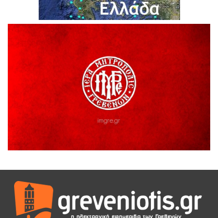
Θερινό Σινεμά στο πλαίσιο του «Πολιτιστικού
Καλοκαιριού 2026» με την βραβευμένη ταινία «Μικρές
Ανάσες».
5 Αυγούστου 2026
Γρεβενά: Συνελήφθη 18χρονος αλλοδαπός, για κλοπή
εξοπλισμού γυμναστηρίου
5 Αυγούστου 2026
ΑΗ ΛΑΟΣ | 5 Αυγούστου | Υπαίθριο Θέατρο “Καστράκι”,
Γρεβενά
5 Αυγούστου 2026
41η Γιορτή Κρασιού στο Τρίκωμο – «Γιορτή Παράδοσης»
5 Αυγούστου 2026
ΜΟΡΙΟΔΟΤΟΥΜΕΝΑ ΣΕΜΙΝΑΡΙΑ ΑΠΟ ΤΟ ΠΑΝΕΠΙΣΤΗΜΙΟ
ΠΕΙΡΑΙΑ
5 Αυγούστου 2026
ΕΥΧΑΡΙΣΤΙΕΣ Φυσιολατρικού Συλλόγου Γρεβενών
4 Αυγούστου 2026