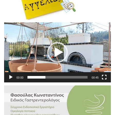
Πρόγραμμα
Αναπαραγωγής
Βίντεο
00:00
00:45