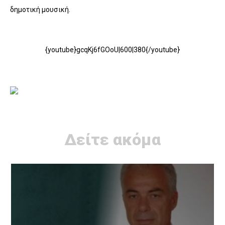
δημοτική μουσική.
{youtube}gcqKj6fGOoU|600|380{/youtube}
Δείτε ακόμα