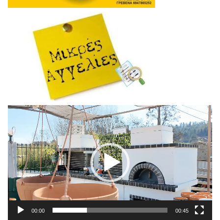
Πρόγραμμα
Αναπαραγωγής
Βίντεο
00:00
00:45