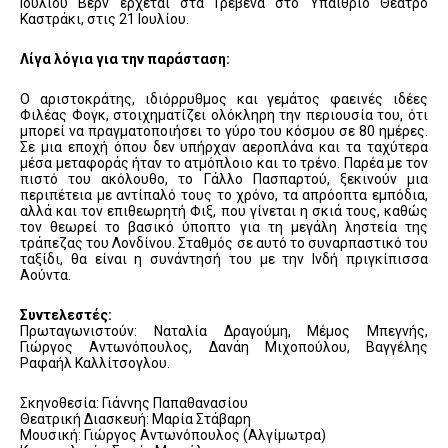
Ιουλίου Βερν έρχεται στα Γρεβενά στο Υπαίθριο Θέατρο
Καστράκι, στις 21 Ιουλίου.
Λίγα λόγια για την παράσταση:
Ο αριστοκράτης, ιδιόρρυθμος και γεμάτος φαεινές ιδέες
Φιλέας Φογκ, στοιχηματίζει ολόκληρη την περιουσία του, ότι
μπορεί να πραγματοποιήσει το γύρο του κόσμου σε 80 ημέρες.
Σε μια εποχή όπου δεν υπήρχαν αεροπλάνα και τα ταχύτερα
μέσα μεταφοράς ήταν το ατμόπλοιο και το τρένο. Παρέα με τον
πιστό του ακόλουθο, το Γάλλο Πασπαρτού, ξεκινούν μια
περιπέτεια με αντίπαλό τους το χρόνο, τα απρόοπτα εμπόδια,
αλλά και τον επιθεωρητή Φιξ, που γίνεται η σκιά τους, καθώς
τον θεωρεί το βασικό ύποπτο για τη μεγάλη ληστεία της
τράπεζας του Λονδίνου. Σταθμός σε αυτό το συναρπαστικό του
ταξίδι, θα είναι η συνάντησή του με την Ινδή πριγκίπισσα
Αούντα.
Συντελεστές:
Πρωταγωνιστούν: Ναταλία Δραγούμη, Μέμος Μπεγνής,
Γιώργος Αντωνόπουλος, Δανάη Μιχοπούλου, Βαγγέλης
Ραφαήλ Καλλίτσογλου.
Σκηνοθεσία: Γιάννης Παπαθανασίου
Θεατρική Διασκευή: Μαρία Στάβαρη
Μουσική: Γιώργος Αντωνόπουλος (Αλγίμωτρα)