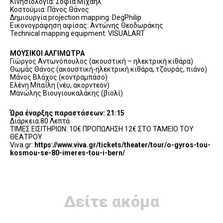
Κινησιολογία: Σοφία Μιχαήλ
Κοστούμια: Πάνος Θάνος
Δημιουργία projection mapping: DegPhilip
Εικονογράφηση αφίσας: Αντώνης Θεοδωράκης
Technical mapping equipment: VISUALART
ΜΟΥΣΙΚΟΙ ΑΛΓΙΜΩΤΡΑ
Γιώργος Αντωνόπουλος (ακουστική – ηλεκτρική κιθάρα)
Θωμάς Θάνος (ακουστική-ηλεκτρική κιθάρα, τζουράς, πιάνο)
Μάνος Βλάχος (κοντραμπάσο)
Ελένη Μπαΐλη (νέυ, ακορντεόν)
Μανώλης Βιουγιουκαλάκης (βιολί)
Ώρα έναρξης παραστάσεων: 21:15
Διάρκεια:80 Λεπτά
ΤΙΜΕΣ ΕΙΣΙΤΗΡΙΩΝ: 10€ ΠΡΟΠΩΛΗΣΗ 12€ ΣΤΟ ΤΑΜΕΙΟ ΤΟΥ
ΘΕΑΤΡΟΥ
Viva.gr:
https://www.viva.gr/tickets/theater/tour/o-gyros-tou-
kosmou-se-80-imeres-tou-i-bern/
Δείτε ακόμα