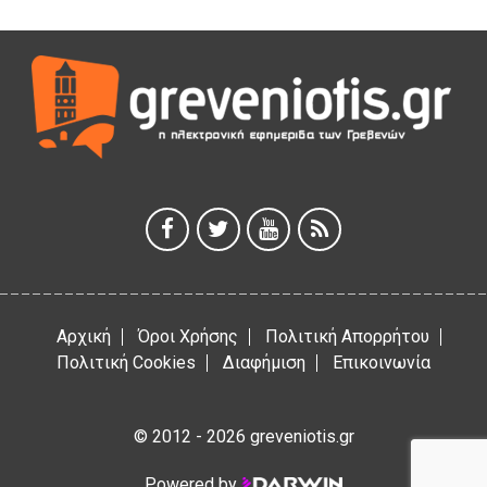
Θερινό Σινεμά στο πλαίσιο του «Πολιτιστικού
Καλοκαιριού 2026» με την βραβευμένη ταινία «Μικρές
Ανάσες».
5 Αυγούστου 2026
Γρεβενά: Συνελήφθη 18χρονος αλλοδαπός, για κλοπή
εξοπλισμού γυμναστηρίου
5 Αυγούστου 2026
ΑΗ ΛΑΟΣ | 5 Αυγούστου | Υπαίθριο Θέατρο “Καστράκι”,
Γρεβενά
5 Αυγούστου 2026
Αρχική
Όροι Χρήσης
Πολιτική Απορρήτου
Πολιτική Cookies
Διαφήμιση
Επικοινωνία
© 2012 - 2026 greveniotis.gr
Powered by