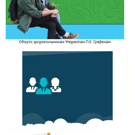
Οδηγός ψυχοκοινωνικών Υπηρεσιών Π.Ε. Γρεβενών