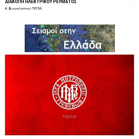
ΔΙΑΚΟΠΗ ΗΛΕΚΤΡΙΚΟΥ ΡΕΥΜΑΤΟΣ
6 Αυγούστου 2026
Ολοκληρώνεται η ασφαλτόστρωση της οδού Περιβόλι –
Αβδέλλα
6 Αυγούστου 2026
H παραδοχή λαθών είναι (και) δύναμη
5 Αυγούστου 2026
Ο ΑΝΔΡΕΑΣ ΑΣΛΑΝΙΔΗΣ ΣΥΝΕΧΙΖΕΙ ΣΤΟΝ ΠΡΩΤΕΑ
ΓΡΕΒΕΝΩΝ
5 Αυγούστου 2026
Ευχαριστήριο Εκπολιτιστικού Συλλόγου Ταξιάρχη προς κ.
Παρασχάκη Αθανάσιο
5 Αυγούστου 2026
Διακοπή υδροδότησης του Α΄ κλάδου ύδρευσης
5 Αυγούστου 2026
Η Marseaux στα Γρεβενά για μια μοναδική συναυλία
5 Αυγούστου 2026