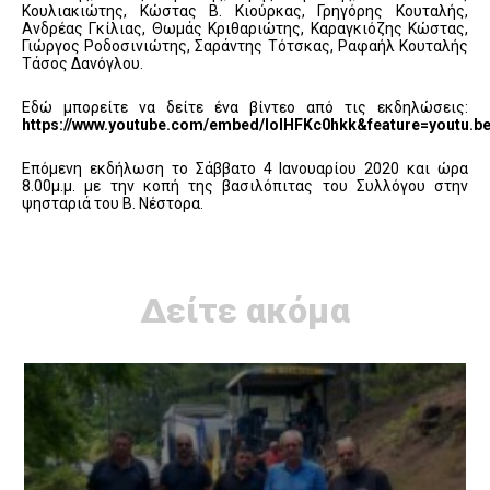
Κουλιακιώτης, Κώστας Β. Κιούρκας, Γρηγόρης Κουταλής,
Ανδρέας Γκίλιας, Θωμάς Κριθαριώτης, Καραγκιόζης Κώστας,
Γιώργος Ροδοσινιώτης, Σαράντης Τότσκας, Ραφαήλ Κουταλής
Τάσος Δανόγλου.
Εδώ μπορείτε να δείτε ένα βίντεο από τις εκδηλώσεις:
https://www.youtube.com/embed/lolHFKc0hkk&feature=youtu.b
Επόμενη εκδήλωση τo Σάββατο 4 Ιανουαρίου 2020 και ώρα
8.00μ.μ. με την κοπή της βασιλόπιτας του Συλλόγου στην
ψησταριά του Β. Νέστορα.
Δείτε ακόμα