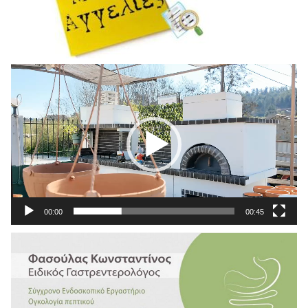
Πρόγραμμα
Αναπαραγωγής
Βίντεο
00:00
00:45