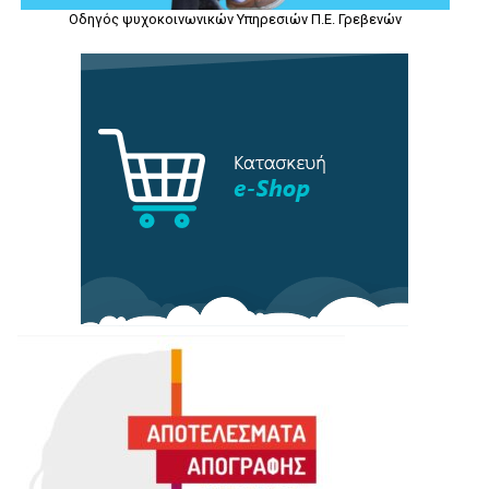
Οδηγός ψυχοκοινωνικών Υπηρεσιών Π.Ε. Γρεβενών