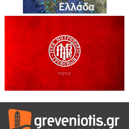
Ολοκληρώνεται η ασφαλτόστρωση της οδού Περιβόλι –
Αβδέλλα
6 Αυγούστου 2026
H παραδοχή λαθών είναι (και) δύναμη
5 Αυγούστου 2026
Ο ΑΝΔΡΕΑΣ ΑΣΛΑΝΙΔΗΣ ΣΥΝΕΧΙΖΕΙ ΣΤΟΝ ΠΡΩΤΕΑ
ΓΡΕΒΕΝΩΝ
5 Αυγούστου 2026
Ευχαριστήριο Εκπολιτιστικού Συλλόγου Ταξιάρχη προς κ.
Παρασχάκη Αθανάσιο
5 Αυγούστου 2026
Διακοπή υδροδότησης του Α΄ κλάδου ύδρευσης
5 Αυγούστου 2026
Η Marseaux στα Γρεβενά για μια μοναδική συναυλία
5 Αυγούστου 2026
Θερινό Σινεμά στο πλαίσιο του «Πολιτιστικού
Καλοκαιριού 2026» με την βραβευμένη ταινία «Μικρές
Ανάσες».