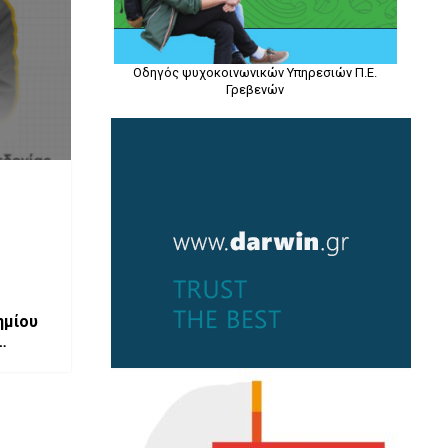
Οδηγός ψυχοκοινωνικών Υπηρεσιών Π.Ε.
Γρεβενών
ημίου