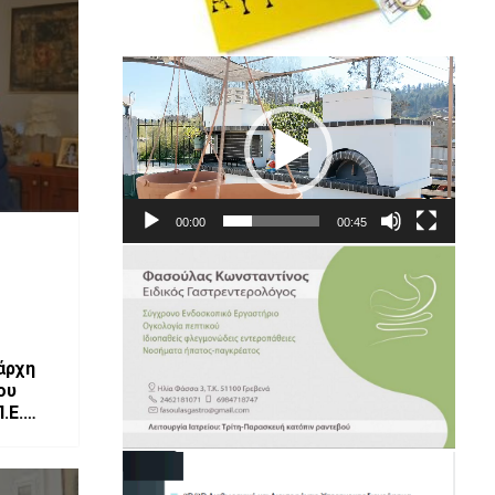
Πρόγραμμα
Αναπαραγωγής
Βίντεο
00:00
00:45
άρχη
ου
.Ε.