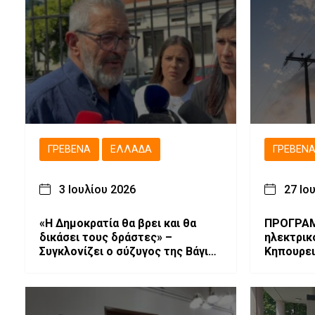
ΓΡΕΒΕΝΆ
ΕΛΛΆΔΑ
ΓΡΕΒΕΝ
3 Ιουλίου 2026
27 Ιο
«Η Δημοκρατία θα βρει και θα
ΠΡΟΓΡΑΜ
δικάσει τους δράστες» –
ηλεκτρικ
Συγκλονίζει ο σύζυγος της Βάγιας
Κηπουρε
Νέστορα