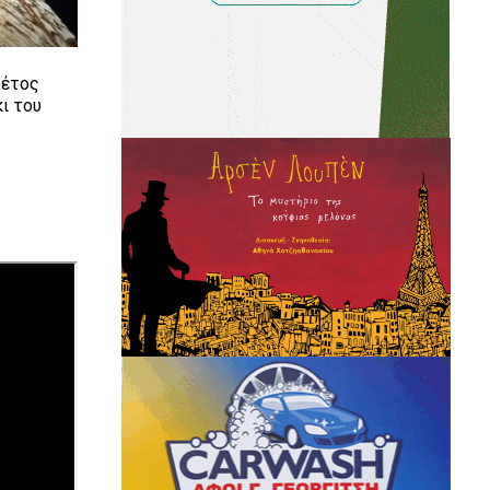
φέτος
ι του