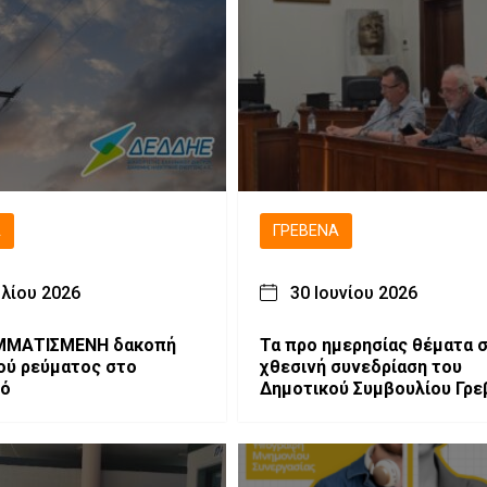
Ά
ΓΡΕΒΕΝΆ
υλίου 2026
30 Ιουνίου 2026
ΜΑΤΙΣΜΕΝH δακοπή
Τα προ ημερησίας θέματα 
ού ρεύματος στο
χθεσινή συνεδρίαση του
ιό
Δημοτικού Συμβουλίου Γρ
(video)