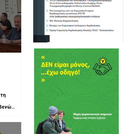
στη
εβενών