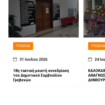
ΓΡΕΒΕΝΆ
ΓΡΕΒΕΝ
31 Ιουλίου 2026
24 Ιο
18η τακτική μεικτή συνεδρίαση
ΚΑΛΟΚΑΙ
του Δημοτικού Συμβουλίου
ΑΝΑΓΝΩΣ
Γρεβενών
ΔΗΜΙΟΥΡΓ
βιβλίο-γ