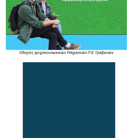
Οδηγός ψυχοκοινωνικών Υπηρεσιών Π.Ε. Γρεβενών