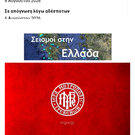
6 Αυγούστου 2026
Σε απόγνωση λόγω αδέσποτων
6 Αυγούστου 2026
ΔΙΑΚΟΠΗ ΗΛΕΚΤΡΙΚΟΥ ΡΕΥΜΑΤΟΣ
6 Αυγούστου 2026
Ολοκληρώνεται η ασφαλτόστρωση της οδού Περιβόλι –
Αβδέλλα
6 Αυγούστου 2026
H παραδοχή λαθών είναι (και) δύναμη
5 Αυγούστου 2026
Ο ΑΝΔΡΕΑΣ ΑΣΛΑΝΙΔΗΣ ΣΥΝΕΧΙΖΕΙ ΣΤΟΝ ΠΡΩΤΕΑ
ΓΡΕΒΕΝΩΝ
5 Αυγούστου 2026
Ευχαριστήριο Εκπολιτιστικού Συλλόγου Ταξιάρχη προς κ.
Παρασχάκη Αθανάσιο
5 Αυγούστου 2026
Διακοπή υδροδότησης του Α΄ κλάδου ύδρευσης