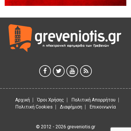
5 Αυγούστου 2026
Η Marseaux στα Γρεβενά για μια μοναδική συναυλία
5 Αυγούστου 2026
Θερινό Σινεμά στο πλαίσιο του «Πολιτιστικού
Καλοκαιριού 2026» με την βραβευμένη ταινία «Μικρές
Ανάσες».
5 Αυγούστου 2026
Γρεβενά: Συνελήφθη 18χρονος αλλοδαπός, για κλοπή
εξοπλισμού γυμναστηρίου
5 Αυγούστου 2026
Αρχική
Όροι Χρήσης
Πολιτική Απορρήτου
Πολιτική Cookies
Διαφήμιση
Επικοινωνία
© 2012 - 2026 greveniotis.gr