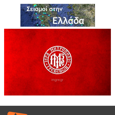
6 Αυγούστου 2026
Ολοκληρώνεται η ασφαλτόστρωση της οδού Περιβόλι –
Αβδέλλα
6 Αυγούστου 2026
H παραδοχή λαθών είναι (και) δύναμη
5 Αυγούστου 2026
Ο ΑΝΔΡΕΑΣ ΑΣΛΑΝΙΔΗΣ ΣΥΝΕΧΙΖΕΙ ΣΤΟΝ ΠΡΩΤΕΑ
ΓΡΕΒΕΝΩΝ
5 Αυγούστου 2026
Ευχαριστήριο Εκπολιτιστικού Συλλόγου Ταξιάρχη προς κ.
Παρασχάκη Αθανάσιο
5 Αυγούστου 2026
Διακοπή υδροδότησης του Α΄ κλάδου ύδρευσης
5 Αυγούστου 2026
Η Marseaux στα Γρεβενά για μια μοναδική συναυλία
5 Αυγούστου 2026