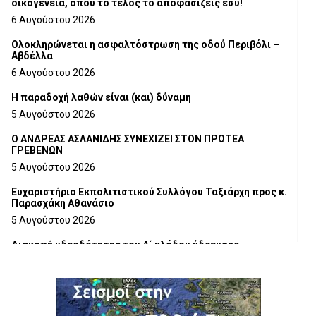
οικογένεια, όπου το τέλος το αποφασίζεις εσύ!
6 Αυγούστου 2026
Ολοκληρώνεται η ασφαλτόστρωση της οδού Περιβόλι –
Αβδέλλα
6 Αυγούστου 2026
H παραδοχή λαθών είναι (και) δύναμη
5 Αυγούστου 2026
Ο ΑΝΔΡΕΑΣ ΑΣΛΑΝΙΔΗΣ ΣΥΝΕΧΙΖΕΙ ΣΤΟΝ ΠΡΩΤΕΑ
ΓΡΕΒΕΝΩΝ
5 Αυγούστου 2026
Ευχαριστήριο Εκπολιτιστικού Συλλόγου Ταξιάρχη προς κ.
Παρασχάκη Αθανάσιο
5 Αυγούστου 2026
Διακοπή υδροδότησης του Α΄ κλάδου ύδρευσης
5 Αυγούστου 2026
Η Marseaux στα Γρεβενά για μια μοναδική συναυλία
5 Αυγούστου 2026