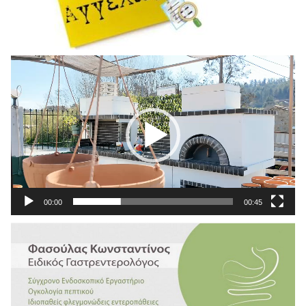
Πρόγραμμα
Αναπαραγωγής
Βίντεο
00:00
00:45