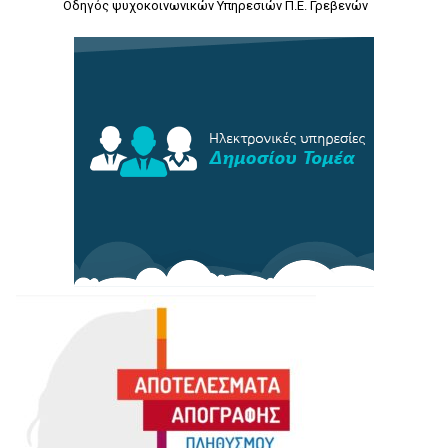
Οδηγός ψυχοκοινωνικών Υπηρεσιών Π.Ε. Γρεβενών