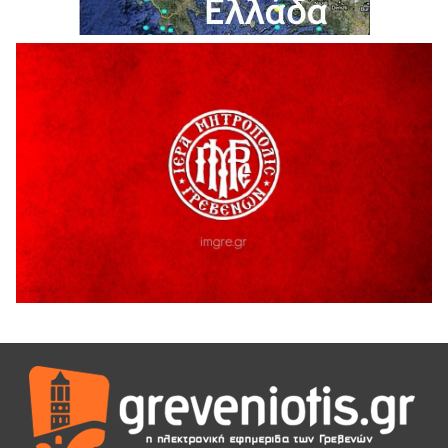
Θερινό Σινεμά στο πλαίσιο του «Πολιτιστικού
Καλοκαιριού 2026» με την βραβευμένη ταινία «Μικρές
Ανάσες».
5 Αυγούστου 2026
Γρεβενά: Συνελήφθη 18χρονος αλλοδαπός, για κλοπή
εξοπλισμού γυμναστηρίου
5 Αυγούστου 2026
ΑΗ ΛΑΟΣ | 5 Αυγούστου | Υπαίθριο Θέατρο “Καστράκι”,
Γρεβενά
5 Αυγούστου 2026
41η Γιορτή Κρασιού στο Τρίκωμο – «Γιορτή Παράδοσης»
5 Αυγούστου 2026
ΜΟΡΙΟΔΟΤΟΥΜΕΝΑ ΣΕΜΙΝΑΡΙΑ ΑΠΟ ΤΟ ΠΑΝΕΠΙΣΤΗΜΙΟ
ΠΕΙΡΑΙΑ
5 Αυγούστου 2026
ΕΥΧΑΡΙΣΤΙΕΣ Φυσιολατρικού Συλλόγου Γρεβενών
4 Αυγούστου 2026