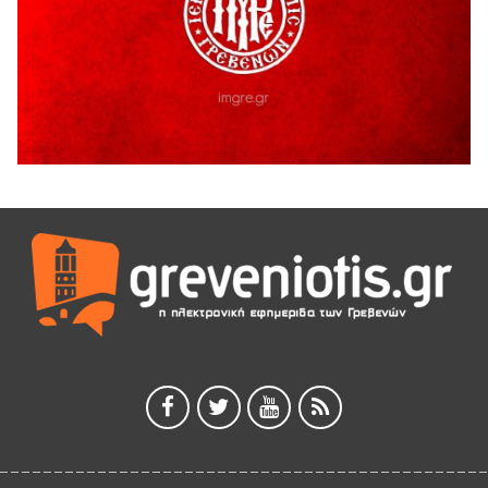
5 Αυγούστου 2026
Ευχαριστήριο Εκπολιτιστικού Συλλόγου Ταξιάρχη προς κ.
Παρασχάκη Αθανάσιο
5 Αυγούστου 2026
Διακοπή υδροδότησης του Α΄ κλάδου ύδρευσης
5 Αυγούστου 2026
Η Marseaux στα Γρεβενά για μια μοναδική συναυλία
5 Αυγούστου 2026
Θερινό Σινεμά στο πλαίσιο του «Πολιτιστικού
Καλοκαιριού 2026» με την βραβευμένη ταινία «Μικρές
Ανάσες».
5 Αυγούστου 2026
Γρεβενά: Συνελήφθη 18χρονος αλλοδαπός, για κλοπή
εξοπλισμού γυμναστηρίου
5 Αυγούστου 2026