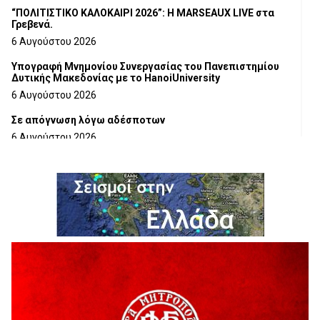
“ΠΟΛΙΤΙΣΤΙΚΟ ΚΑΛΟΚΑΙΡΙ 2026”: Η MARSEAUX LIVE στα
Γρεβενά.
6 Αυγούστου 2026
Υπογραφή Μνημονίου Συνεργασίας του Πανεπιστημίου
Δυτικής Μακεδονίας με το HanoiUniversity
6 Αυγούστου 2026
Σε απόγνωση λόγω αδέσποτων
6 Αυγούστου 2026
ΔΙΑΚΟΠΗ ΗΛΕΚΤΡΙΚΟΥ ΡΕΥΜΑΤΟΣ
6 Αυγούστου 2026
Ολοκληρώνεται η ασφαλτόστρωση της οδού Περιβόλι –
Αβδέλλα
6 Αυγούστου 2026
H παραδοχή λαθών είναι (και) δύναμη
5 Αυγούστου 2026
Ο ΑΝΔΡΕΑΣ ΑΣΛΑΝΙΔΗΣ ΣΥΝΕΧΙΖΕΙ ΣΤΟΝ ΠΡΩΤΕΑ
ΓΡΕΒΕΝΩΝ