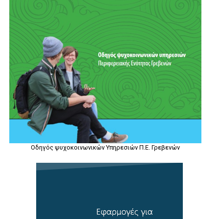
Οδηγός ψυχοκοινωνικών Υπηρεσιών Π.Ε. Γρεβενών