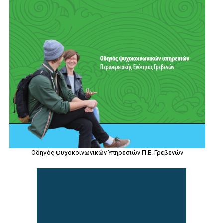
Οδηγός ψυχοκοινωνικών Υπηρεσιών Π.Ε. Γρεβενών