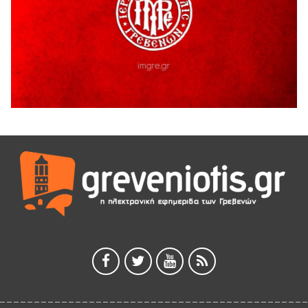
5 Αυγούστου 2026
ΑΗ ΛΑΟΣ | 5 Αυγούστου | Υπαίθριο Θέατρο “Καστράκι”,
Γρεβενά
5 Αυγούστου 2026
41η Γιορτή Κρασιού στο Τρίκωμο – «Γιορτή Παράδοσης»
5 Αυγούστου 2026
ΜΟΡΙΟΔΟΤΟΥΜΕΝΑ ΣΕΜΙΝΑΡΙΑ ΑΠΟ ΤΟ ΠΑΝΕΠΙΣΤΗΜΙΟ
ΠΕΙΡΑΙΑ
5 Αυγούστου 2026
ΕΥΧΑΡΙΣΤΙΕΣ Φυσιολατρικού Συλλόγου Γρεβενών
4 Αυγούστου 2026
Έκτακτη χρηματοδότηση 400.000€ για επιπλέον εργασίες
στο Δημοτικό Στάδιο Γρεβενών «Μίλτος Τεντόγλου»
4 Αυγούστου 2026