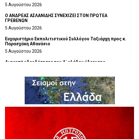
5 Αυγούστου 2026
Ο ΑΝΔΡΕΑΣ ΑΣΛΑΝΙΔΗΣ ΣΥΝΕΧΙΖΕΙ ΣΤΟΝ ΠΡΩΤΕΑ
ΓΡΕΒΕΝΩΝ
5 Αυγούστου 2026
Ευχαριστήριο Εκπολιτιστικού Συλλόγου Ταξιάρχη προς κ.
Παρασχάκη Αθανάσιο
5 Αυγούστου 2026
Διακοπή υδροδότησης του Α΄ κλάδου ύδρευσης
5 Αυγούστου 2026
Η Marseaux στα Γρεβενά για μια μοναδική συναυλία
5 Αυγούστου 2026
Θερινό Σινεμά στο πλαίσιο του «Πολιτιστικού
Καλοκαιριού 2026» με την βραβευμένη ταινία «Μικρές
Ανάσες».
5 Αυγούστου 2026
Γρεβενά: Συνελήφθη 18χρονος αλλοδαπός, για κλοπή
εξοπλισμού γυμναστηρίου