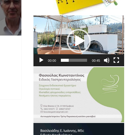
Πρόγραμμα
Αναπαραγωγής
Βίντεο
00:00
00:45