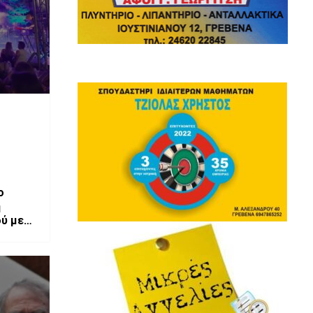
ο
η
ού με