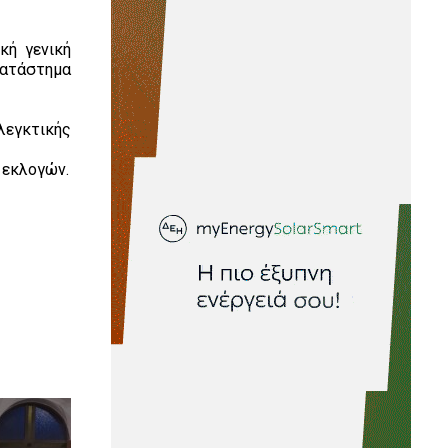
κή γενική
κατάστημα
λεγκτικής
 εκλογών.