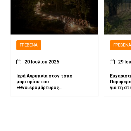
ΓΡΕΒΕΝΆ
ΓΡΕΒΕΝ
20 Ιουλίου 2026
29 Ιο
Ιερά Αγρυπνία στον τόπο
Ευχαριστ
μαρτυρίου του
Περιφερε
Εθνοϊερομάρτυρος
για τη στ
Μητροπολίτου Γρεβενών
δενδροφ
Αιμιλιανού
Παλιουρι