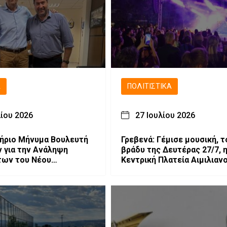
Ά
ΠΟΛΙΤΙΣΤΙΚΆ
λίου 2026
27 Ιουλίου 2026
ήριο Μήνυμα Βουλευτή
Γρεβενά: Γέμισε μουσική, τ
 για την Ανάληψη
βράδυ της Δευτέρας 27/7, 
των του Νέου
Κεντρική Πλατεία Αιμιλιαν
φερειάρχη
την Ελένη Τσαλιγοπούλου
(Bίντεο & Φωτογραφίες)