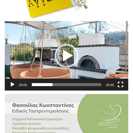
Πρόγραμμα
Αναπαραγωγής
Βίντεο
00:00
00:45