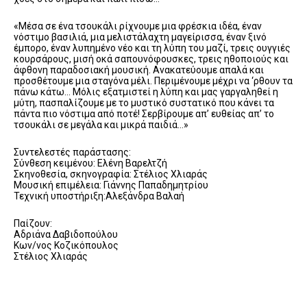
«Μέσα σε ένα τσουκάλι ρίχνουμε μια φρέσκια ιδέα, έναν
νόστιμο βασιλιά, μια μελιστάλαχτη μαγείρισσα, έναν ξινό
έμπορο, έναν λυπημένο νέο και τη λύπη του μαζί, τρεις ουγγιές
κουρσάρους, μισή οκά σαπουνόφουσκες, τρεις ηθοποιούς και
άφθονη παραδοσιακή μουσική. Ανακατεύουμε απαλά και
προσθέτουμε μια σταγόνα μέλι. Περιμένουμε μέχρι να ‘ρθουν τα
πάνω κάτω… Μόλις εξατμιστεί η λύπη και μας γαργαληθεί η
μύτη, πασπαλίζουμε με το μυστικό συστατικό που κάνει τα
πάντα πιο νόστιμα από ποτέ! Σερβίρουμε απ’ ευθείας απ’ το
τσουκάλι σε μεγάλα και μικρά παιδιά…»
Συντελεστές παράστασης:
Σύνθεση κειμένου: Ελένη Βαρελτζή
Σκηνοθεσία, σκηνογραφία: Στέλιος Χλιαράς
Μουσική επιμέλεια: Γιάννης Παπαδημητρίου
Τεχνική υποστήριξη:Αλεξάνδρα Βαλαή
Παίζουν:
Αδριάνα Δαβιδοπούλου
Κων/νος Κοζικόπουλος
Στέλιος Χλιαράς