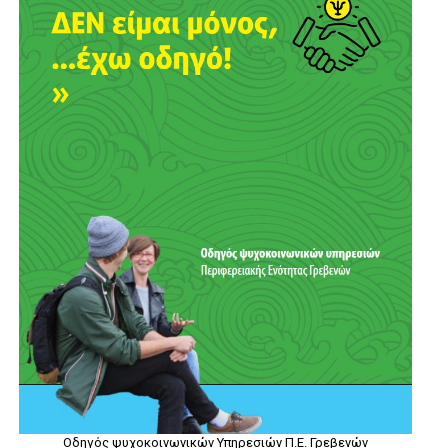
Οδηγός ψυχοκοινωνικών Υπηρεσιών Π.Ε. Γρεβενών