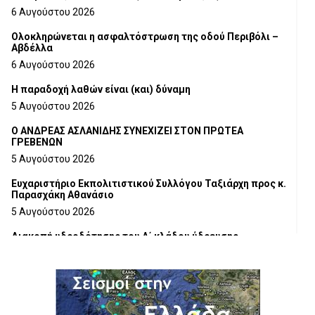
6 Αυγούστου 2026
Ολοκληρώνεται η ασφαλτόστρωση της οδού Περιβόλι –
Αβδέλλα
6 Αυγούστου 2026
H παραδοχή λαθών είναι (και) δύναμη
5 Αυγούστου 2026
Ο ΑΝΔΡΕΑΣ ΑΣΛΑΝΙΔΗΣ ΣΥΝΕΧΙΖΕΙ ΣΤΟΝ ΠΡΩΤΕΑ
ΓΡΕΒΕΝΩΝ
5 Αυγούστου 2026
Ευχαριστήριο Εκπολιτιστικού Συλλόγου Ταξιάρχη προς κ.
Παρασχάκη Αθανάσιο
5 Αυγούστου 2026
Διακοπή υδροδότησης του Α΄ κλάδου ύδρευσης
5 Αυγούστου 2026
Η Marseaux στα Γρεβενά για μια μοναδική συναυλία
5 Αυγούστου 2026