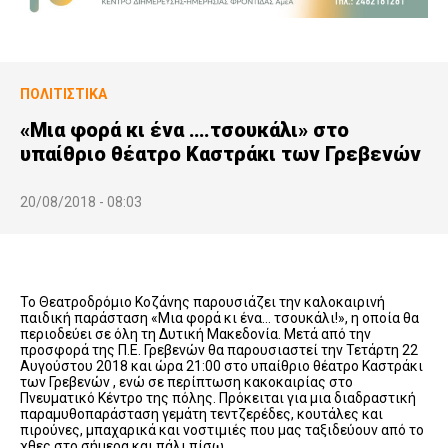
ΠΟΛΙΤΙΣΤΙΚΆ
«Μια φορά κι ένα ….τσουκάλι» στο
υπαίθριο θέατρο Καστράκι των Γρεβενών
20/08/2018 - 08:03
Το Θεατροδρόμιο Κοζάνης παρουσιάζει την καλοκαιρινή
παιδική παράσταση «Μια φορά κι ένα… τσουκάλι!», η οποία θα
περιοδεύει σε όλη τη Δυτική Μακεδονία. Μετά από την
προσφορά της Π.Ε. Γρεβενών θα παρουσιαστεί την Τετάρτη 22
Αυγούστου 2018 και ώρα 21:00 στο υπαίθριο θέατρο Καστράκι
των Γρεβενών , ενώ σε περίπτωση κακοκαιρίας στο
Πνευματικό Κέντρο της πόλης. Πρόκειται για μια διαδραστική
παραμυθοπαράσταση γεμάτη τεντζερέδες, κουτάλες και
πιρούνες, μπαχαρικά και νοστιμιές που μας ταξιδεύουν από το
χθες στο σήμερα και πάλι πίσω…