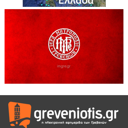
Θερινό Σινεμά στο πλαίσιο του «Πολιτιστικού
Καλοκαιριού 2026» με την βραβευμένη ταινία «Μικρές
Ανάσες».
5 Αυγούστου 2026
Γρεβενά: Συνελήφθη 18χρονος αλλοδαπός, για κλοπή
εξοπλισμού γυμναστηρίου
5 Αυγούστου 2026
ΑΗ ΛΑΟΣ | 5 Αυγούστου | Υπαίθριο Θέατρο “Καστράκι”,
Γρεβενά
5 Αυγούστου 2026
41η Γιορτή Κρασιού στο Τρίκωμο – «Γιορτή Παράδοσης»
5 Αυγούστου 2026
ΜΟΡΙΟΔΟΤΟΥΜΕΝΑ ΣΕΜΙΝΑΡΙΑ ΑΠΟ ΤΟ ΠΑΝΕΠΙΣΤΗΜΙΟ
ΠΕΙΡΑΙΑ
5 Αυγούστου 2026
ΕΥΧΑΡΙΣΤΙΕΣ Φυσιολατρικού Συλλόγου Γρεβενών
4 Αυγούστου 2026
Έκτακτη χρηματοδότηση 400.000€ για επιπλέον εργασίες