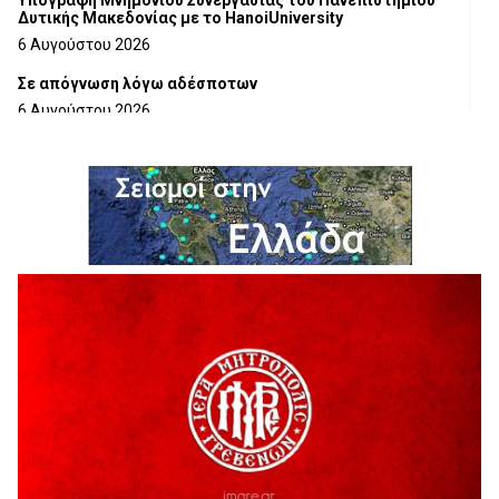
Υπογραφή Μνημονίου Συνεργασίας του Πανεπιστημίου
Δυτικής Μακεδονίας με το HanoiUniversity
6 Αυγούστου 2026
Σε απόγνωση λόγω αδέσποτων
6 Αυγούστου 2026
ΔΙΑΚΟΠΗ ΗΛΕΚΤΡΙΚΟΥ ΡΕΥΜΑΤΟΣ
6 Αυγούστου 2026
Ολοκληρώνεται η ασφαλτόστρωση της οδού Περιβόλι –
Αβδέλλα
6 Αυγούστου 2026
H παραδοχή λαθών είναι (και) δύναμη
5 Αυγούστου 2026
Ο ΑΝΔΡΕΑΣ ΑΣΛΑΝΙΔΗΣ ΣΥΝΕΧΙΖΕΙ ΣΤΟΝ ΠΡΩΤΕΑ
ΓΡΕΒΕΝΩΝ
5 Αυγούστου 2026
Ευχαριστήριο Εκπολιτιστικού Συλλόγου Ταξιάρχη προς κ.
Παρασχάκη Αθανάσιο
5 Αυγούστου 2026