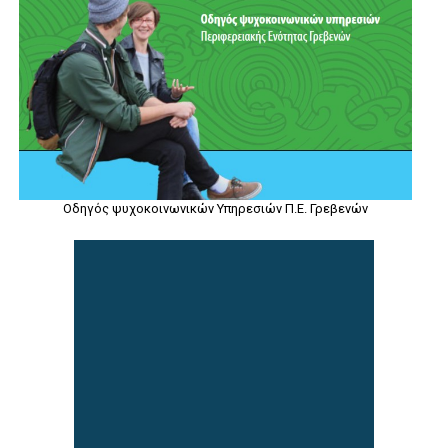
Οδηγός ψυχοκοινωνικών Υπηρεσιών Π.Ε. Γρεβενών