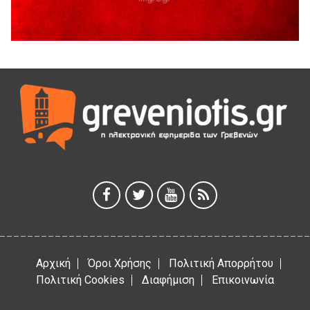
Διακοπή υδροδότησης του Α΄ κλάδου ύδρευσης
5 Αυγούστου 2026
Η Marseaux στα Γρεβενά για μια μοναδική συναυλία
5 Αυγούστου 2026
Θερινό Σινεμά στο πλαίσιο του «Πολιτιστικού
Καλοκαιριού 2026» με την βραβευμένη ταινία «Μικρές
Ανάσες».
5 Αυγούστου 2026
Γρεβενά: Συνελήφθη 18χρονος αλλοδαπός, για κλοπή
εξοπλισμού γυμναστηρίου
5 Αυγούστου 2026
Αρχική
Όροι Χρήσης
Πολιτική Απορρήτου
Πολιτική Cookies
Διαφήμιση
Επικοινωνία