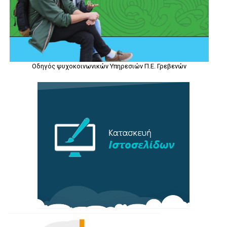
Οδηγός ψυχοκοινωνικών Υπηρεσιών Π.Ε. Γρεβενών