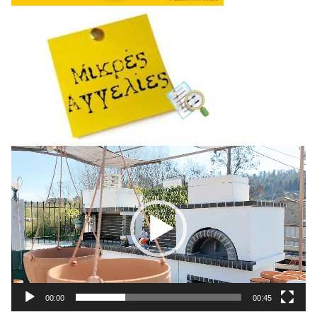
Πρόγραμμα
Αναπαραγωγής
Βίντεο
00:00
00:45