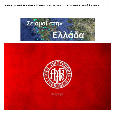
41η Γιορτή Κρασιού στο Τρίκωμο – «Γιορτή Παράδοσης»
5 Αυγούστου 2026
ΜΟΡΙΟΔΟΤΟΥΜΕΝΑ ΣΕΜΙΝΑΡΙΑ ΑΠΟ ΤΟ ΠΑΝΕΠΙΣΤΗΜΙΟ
ΠΕΙΡΑΙΑ
5 Αυγούστου 2026
ΕΥΧΑΡΙΣΤΙΕΣ Φυσιολατρικού Συλλόγου Γρεβενών
4 Αυγούστου 2026
Έκτακτη χρηματοδότηση 400.000€ για επιπλέον εργασίες
στο Δημοτικό Στάδιο Γρεβενών «Μίλτος Τεντόγλου»
4 Αυγούστου 2026
Τελικά τι είναι πολιτισμός;
4 Αυγούστου 2026
Ολοσχερής καταστροφή κατοικίας από πυρκαγιά στην
Καληράχη Γρεβενών
3 Αυγούστου 2026
ΚΑΤΑΓΡΑΦΗ ΤΕΚΜΗΡΙΩΣΗ ΚΑΙ ΨΗΦΙΟΠΟΙΗΣΗ ΤΩΝ
ΜΑΣΤΟΡΙΚΩΝ ΕΡΓΑΛΕΙΩΝ ΤΗΣ ΣΥΛΛΟΓΗΣ ΚΥΠΑΡΙΣΣΙΟΥ