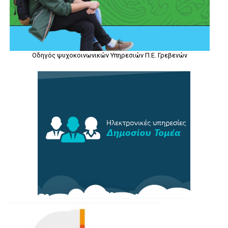
Οδηγός ψυχοκοινωνικών Υπηρεσιών Π.Ε. Γρεβενών