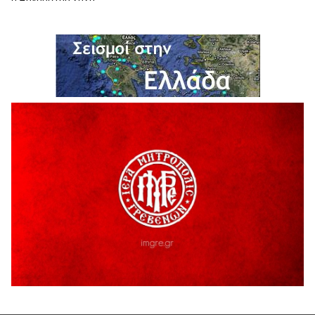
H παραδοχή λαθών είναι (και) δύναμη
5 Αυγούστου 2026
Ο ΑΝΔΡΕΑΣ ΑΣΛΑΝΙΔΗΣ ΣΥΝΕΧΙΖΕΙ ΣΤΟΝ ΠΡΩΤΕΑ
ΓΡΕΒΕΝΩΝ
5 Αυγούστου 2026
Ευχαριστήριο Εκπολιτιστικού Συλλόγου Ταξιάρχη προς κ.
Παρασχάκη Αθανάσιο
5 Αυγούστου 2026
Διακοπή υδροδότησης του Α΄ κλάδου ύδρευσης
5 Αυγούστου 2026
Η Marseaux στα Γρεβενά για μια μοναδική συναυλία
5 Αυγούστου 2026
Θερινό Σινεμά στο πλαίσιο του «Πολιτιστικού
Καλοκαιριού 2026» με την βραβευμένη ταινία «Μικρές
Ανάσες».
5 Αυγούστου 2026