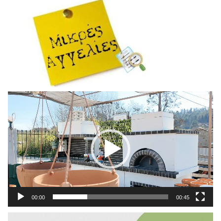
Πρόγραμμα
Αναπαραγωγής
Βίντεο
00:00
00:45