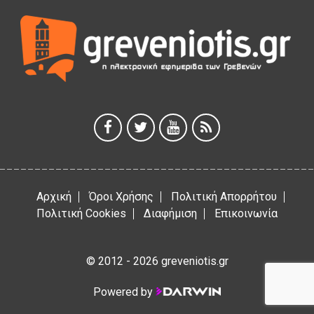
Γρεβενά: Συνελήφθη 18χρονος αλλοδαπός, για κλοπή
εξοπλισμού γυμναστηρίου
5 Αυγούστου 2026
ΑΗ ΛΑΟΣ | 5 Αυγούστου | Υπαίθριο Θέατρο “Καστράκι”,
Γρεβενά
5 Αυγούστου 2026
41η Γιορτή Κρασιού στο Τρίκωμο – «Γιορτή Παράδοσης»
5 Αυγούστου 2026
Αρχική
Όροι Χρήσης
Πολιτική Απορρήτου
Πολιτική Cookies
Διαφήμιση
Επικοινωνία
© 2012 - 2026 greveniotis.gr
Powered by