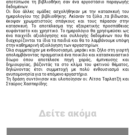
αποτύπωσε τη βιβλιοθήκη σαν ένα εργοστάσιο παραγωγής
δεδομένων.
Οι δύο άλλες ομάδες ασχολήθηκαν με την κατασκευή του
ημερολογίου της βιβλιοθήκης. Λείαναν τα ξύλα ,τα βίδωσαν,
έκοψαν χρωματιστούς σπάγκους και τους πέρασαν στην
κατασκευή. Το αποτέλεσμα της εξαιρετικής προσπάθειας
ευφάνταστο και χρηστικό. Το ημερολόγιο θα χρησιμεύσει ως
ένα παιχνίδι αξιολόγησης και συλλογής δεδομένων που θα
διαχειρίζονται τα ίδια τα παιδιά και θα το λαμβάνουμε υπόψη
στην καθημερινή αξιολόγηση των εργαστηρίων.
Όλα συμμετείχαν με ενθουσιασμό, μεράκι και ζήλο στη γιορτή
απολαμβάνοντας πραγματικά ένα ποικίλο και κατασκευαστικό
δίωρο όπου αποτέλεσε πηγή χαράς, έμπνευσης και
δημιουργίας, βάζοντάς τα στο κλίμα του φετινού θέματος,
δηλώνοντας έτσι συμμετοχή με πολύ ενθουσιασμό και
ανυπομονησία για το επόμενο εργαστήριο.
Τη δράση συντόνισαν και υλοποίησαν οι: Λίτσα Ταρλατζή και
Σταύρος Χασπερίδης.
Δείτε ακόμα