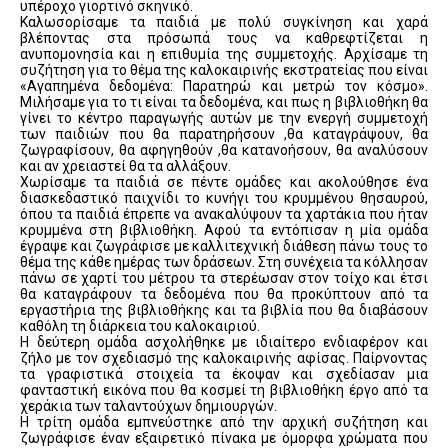
υπέροχο γιορτινό σκηνικό.
Καλωσορίσαμε τα παιδιά με πολύ συγκίνηση και χαρά
βλέποντας στα πρόσωπά τους να καθρεφτίζεται η
ανυπομονησία και η επιθυμία της συμμετοχής. Αρχίσαμε τη
συζήτηση για το θέμα της καλοκαιρινής εκστρατείας που είναι
«Αγαπημένα δεδομένα: Παρατηρώ και μετρώ τον κόσμο».
Μιλήσαμε για το τι είναι τα δεδομένα, και πως η βιβλιοθήκη θα
γίνει το κέντρο παραγωγής αυτών με την ενεργή συμμετοχή
των παιδιών που θα παρατηρήσουν ,θα καταγράψουν, θα
ζωγραφίσουν, θα αφηγηθούν ,θα κατανοήσουν, θα αναλύσουν
και αν χρειαστεί θα τα αλλάξουν.
Χωρίσαμε τα παιδιά σε πέντε ομάδες και ακολούθησε ένα
διασκεδαστικό παιχνίδι το κυνήγι του κρυμμένου θησαυρού,
όπου τα παιδιά έπρεπε να ανακαλύψουν τα χαρτάκια που ήταν
κρυμμένα στη βιβλιοθήκη. Αφού τα εντόπισαν η μία ομάδα
έγραψε και ζωγράφισε με καλλιτεχνική διάθεση πάνω τους το
θέμα της κάθε ημέρας των δράσεων. Στη συνέχεια τα κόλλησαν
πάνω σε χαρτί του μέτρου τα στερέωσαν στον τοίχο και έτσι
θα καταγράφουν τα δεδομένα που θα προκύπτουν από τα
εργαστήρια της βιβλιοθήκης και τα βιβλία που θα διαβάσουν
καθόλη τη διάρκεια του καλοκαιριού.
Η δεύτερη ομάδα ασχολήθηκε με ιδιαίτερο ενδιαφέρον και
ζήλο με τον σχεδιασμό της καλοκαιρινής αφίσας. Παίρνοντας
τα γραφιστικά στοιχεία τα έκοψαν και σχεδίασαν μια
φανταστική εικόνα που θα κοσμεί τη βιβλιοθήκη έργο από τα
χεράκια των ταλαντούχων δημιουργών.
Η τρίτη ομάδα εμπνεύστηκε από την αρχική συζήτηση και
ζωγράφισε έναν εξαιρετικό πίνακα με όμορφα χρώματα που