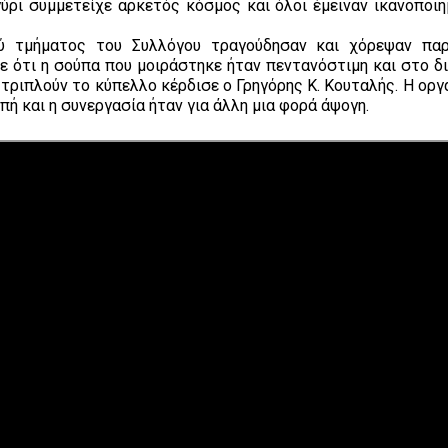
ύρι συμμετείχε αρκετός κόσμος και όλοι έμειναν ικανοποιη
ού τμήματος του Συλλόγου τραγούδησαν και χόρεψαν πα
με ότι η σούπα που μοιράστηκε ήταν πεντανόστιμη και στο δ
ριπλούν το κύπελλο κέρδισε ο Γρηγόρης Κ. Κουταλής. Η οργ
πή και η συνεργασία ήταν για άλλη μια φορά άψογη.