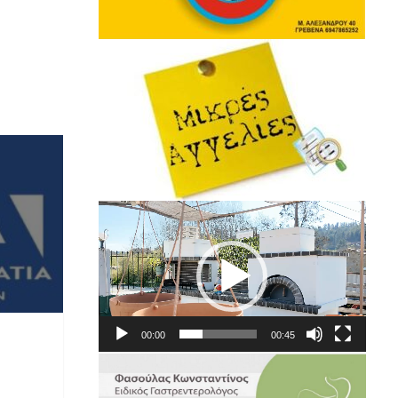
Πρόγραμμα
Αναπαραγωγής
Βίντεο
00:00
00:45