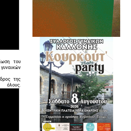
ίωση του
 γυναικών
εδρος της
 όλους.