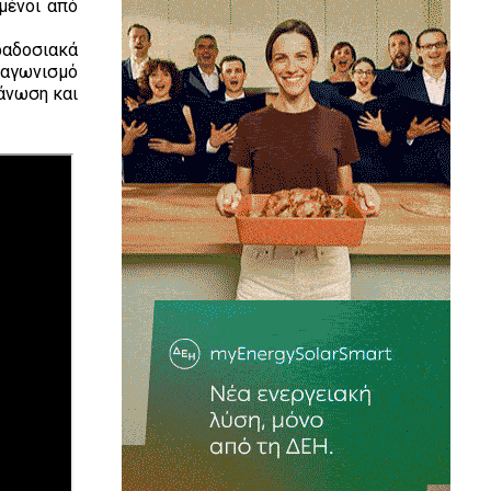
μένοι από
ραδοσιακά
ιαγωνισμό
άνωση και