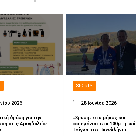
Ά
SPORTS
υνίου 2026
28 Ιουνίου 2026
ική δράση για την
«Χρυσή» στο μήκος και
υγδαλιές
«ασημένια» στα 100μ. η Ιω
ν
Τσίγκα στο Πανελλήνιο
Πρωτάθλημα Κ18