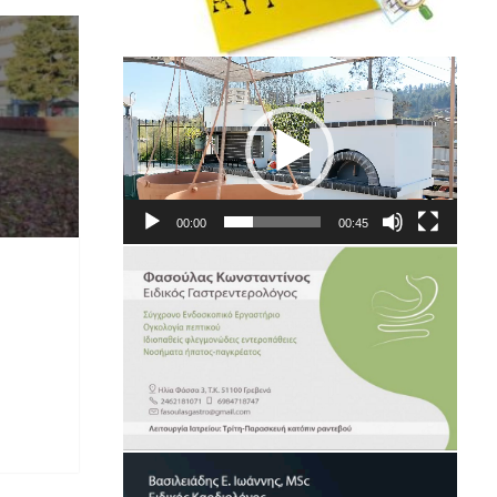
Πρόγραμμα
Αναπαραγωγής
Βίντεο
00:00
00:45