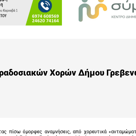
αραδοσιακών Χορών Δήμου Γρεβε
ντας πίσω όμορφες αναμνήσεις, από χορευτικά «ανταμώμα