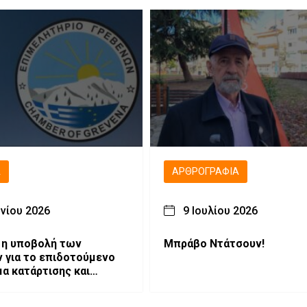
Μακεδονίας
Ά
ΑΡΘΡΟΓΡΑΦΊΑ
υνίου 2026
9 Ιουλίου 2026
 η υποβολή των
Μπράβο Ντάτσουν!
 για το επιδοτούμενο
α κατάρτισης και
ησης ανέργων στα