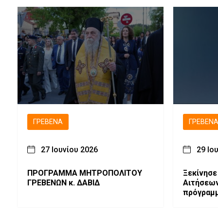
των Πανελλαδικών Εξετάσεων
Δυτικής 
2026
ΓΡΕΒΕΝΆ
ΓΡΕΒΕΝ
27 Ιουνίου 2026
29 Ιο
ΠΡΟΓΡΑΜΜΑ ΜΗΤΡΟΠΟΛΙΤΟΥ
Ξεκίνησε
ΓΡΕΒΕΝΩΝ κ. ΔΑΒΙΔ
Αιτήσεων
πρόγραμμ
πιστοποί
Γρεβενά