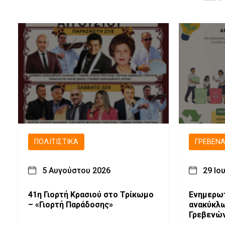
ΠΟΛΙΤΙΣΤΙΚΆ
ΓΡΕΒΕΝ
5 Αυγούστου 2026
29 Ιο
41η Γιορτή Κρασιού στο Τρίκωμο
Ενημερωτ
– «Γιορτή Παράδοσης»
ανακύκλωση στις Αμ
Γρεβενώ