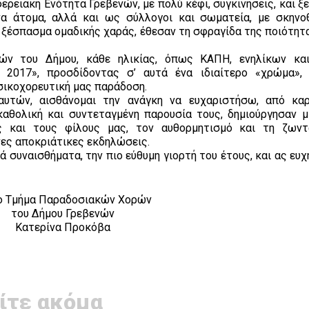
ερειακή Ενότητα Γρεβενών, με πολύ κέφι, συγκινήσεις, και 
 άτομα, αλλά και ως σύλλογοι και σωματεία, με σκηνο
α ξέσπασμα ομαδικής χαράς, έθεσαν τη σφραγίδα της ποιότητ
ν του Δήμου, κάθε ηλικίας, όπως ΚΑΠΗ, ενηλίκων και
2017», προσδίδοντας σ’ αυτά ένα ιδιαίτερο «χρώμα»,
σικοχορευτική μας παράδοση.
υτών, αισθάνομαι την ανάγκη να ευχαριστήσω, από καρ
καθολική και συντεταγμένη παρουσία τους, δημιούργησαν μ
ες και τους φίλους μας, τον αυθορμητισμό και τη ζωντ
ες αποκριάτικες εκδηλώσεις.
ά συναισθήματα, την πιο εύθυμη γιορτή του έτους, και ας ευ
το Τμήμα Παραδοσιακών Χορών
του Δήμου Γρεβενών
Κατερίνα Προκόβα
ίτε ακόμα