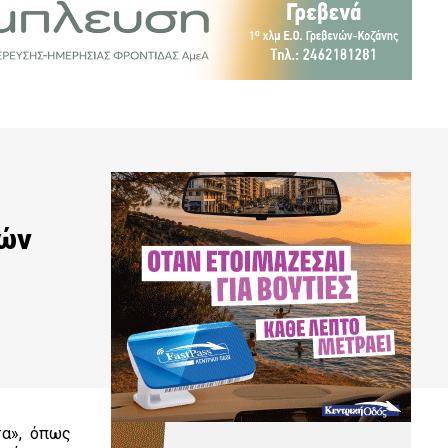
νών
τα», όπως