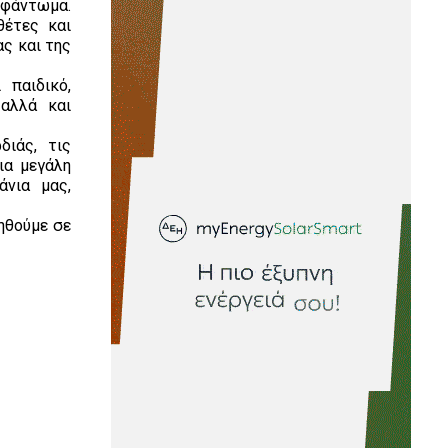
ξεφάντωμα.
θέτες και
ας και της
 παιδικό,
 αλλά και
διάς, τις
ια μεγάλη
άνια μας,
χηθούμε σε