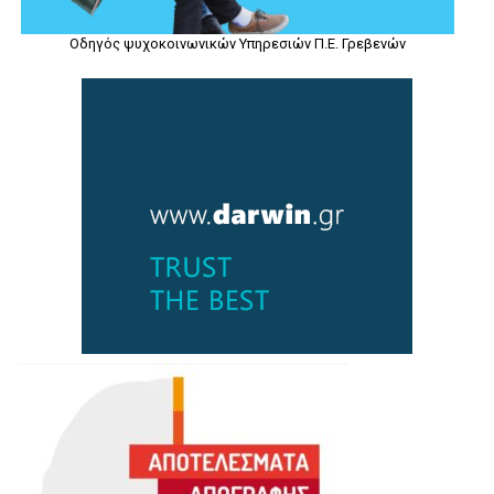
Οδηγός ψυχοκοινωνικών Υπηρεσιών Π.Ε. Γρεβενών