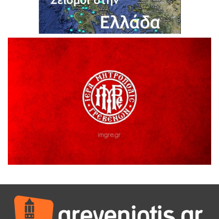
4 Αυγούστου 2026
Έκτακτη χρηματοδότηση 400.000€ για επιπλέον εργασίες
στο Δημοτικό Στάδιο Γρεβενών «Μίλτος Τεντόγλου»
4 Αυγούστου 2026
Τελικά τι είναι πολιτισμός;
4 Αυγούστου 2026
Ολοσχερής καταστροφή κατοικίας από πυρκαγιά στην
Καληράχη Γρεβενών
3 Αυγούστου 2026
ΚΑΤΑΓΡΑΦΗ ΤΕΚΜΗΡΙΩΣΗ ΚΑΙ ΨΗΦΙΟΠΟΙΗΣΗ ΤΩΝ
ΜΑΣΤΟΡΙΚΩΝ ΕΡΓΑΛΕΙΩΝ ΤΗΣ ΣΥΛΛΟΓΗΣ ΚΥΠΑΡΙΣΣΙΟΥ
ΓΡΕΒΕΝΩΝ
3 Αυγούστου 2026
Κουρκούτ’ party το Σάββατο 8 Αυγούστου στην Καλλονή
3 Αυγούστου 2026
ΠΡΟΓΡΑΜΜΑ ΠΑΝΗΓΥΡΕΩΣ ΙΕΡΑΣ ΜΟΝΗΣ ΖΑΒΟΡΔΑΣ 2026
3 Αυγούστου 2026