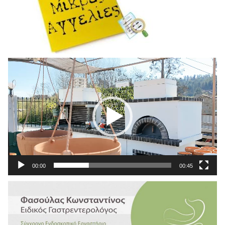
Πρόγραμμα
Αναπαραγωγής
Βίντεο
00:00
00:45