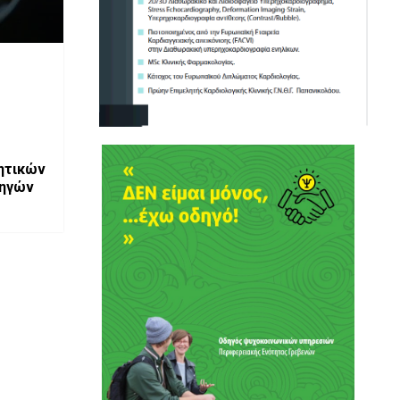
ητικών
ηγών