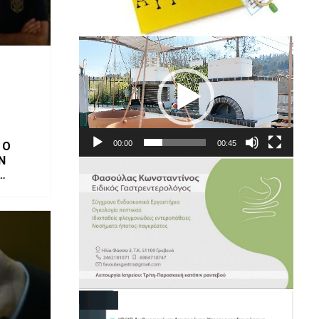
Πρόγραμμα
Αναπαραγωγής
Βίντεο
00:00
00:45
 Ο
Ν