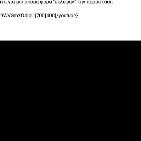
ατα για μια ακόμα φορά “έκλεψαν” την παράσταση.
e}9WVGmzD4IgU|700|400{/youtube}