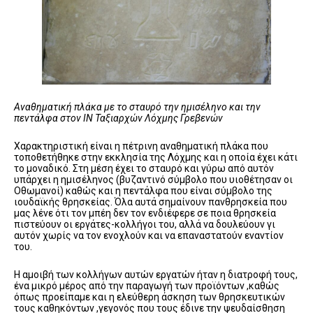
Αναθηματική πλάκα με το σταυρό την ημισέληνο και την
πεντάλφα στον ΙΝ Ταξιαρχών Λόχμης Γρεβενών
Χαρακτηριστική είναι η πέτρινη αναθηματική πλάκα που
τοποθετήθηκε στην εκκλησία της Λόχμης και η οποία έχει κάτι
το μοναδικό. Στη μέση έχει το σταυρό και γύρω από αυτόν
υπάρχει η ημισέληνος (βυζαντινό σύμβολο που υιοθέτησαν οι
Οθωμανοί) καθώς και η πεντάλφα που είναι σύμβολο της
ιουδαϊκής θρησκείας. Όλα αυτά σημαίνουν πανθρησκεία που
μας λένε ότι τον μπέη δεν τον ενδιέφερε σε ποια θρησκεία
πιστεύουν οι εργάτες-κολλήγοι του, αλλά να δουλεύουν γι
αυτόν χωρίς να τον ενοχλούν και να επαναστατούν εναντίον
του.
Η αμοιβή των κολλήγων αυτών εργατών ήταν η διατροφή τους,
ένα μικρό μέρος από την παραγωγή των προϊόντων ,καθώς
όπως προείπαμε και η ελεύθερη άσκηση των θρησκευτικών
τους καθηκόντων ,γεγονός που τους έδινε την ψευδαίσθηση