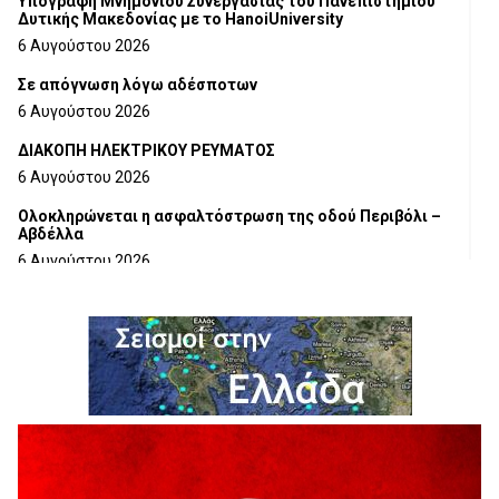
Υπογραφή Μνημονίου Συνεργασίας του Πανεπιστημίου
Δυτικής Μακεδονίας με το HanoiUniversity
6 Αυγούστου 2026
Σε απόγνωση λόγω αδέσποτων
6 Αυγούστου 2026
ΔΙΑΚΟΠΗ ΗΛΕΚΤΡΙΚΟΥ ΡΕΥΜΑΤΟΣ
6 Αυγούστου 2026
Ολοκληρώνεται η ασφαλτόστρωση της οδού Περιβόλι –
Αβδέλλα
6 Αυγούστου 2026
H παραδοχή λαθών είναι (και) δύναμη
5 Αυγούστου 2026
Ο ΑΝΔΡΕΑΣ ΑΣΛΑΝΙΔΗΣ ΣΥΝΕΧΙΖΕΙ ΣΤΟΝ ΠΡΩΤΕΑ
ΓΡΕΒΕΝΩΝ
5 Αυγούστου 2026
Ευχαριστήριο Εκπολιτιστικού Συλλόγου Ταξιάρχη προς κ.
Παρασχάκη Αθανάσιο
5 Αυγούστου 2026