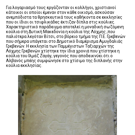
Για λογαριασμό τους εργάζονταν οι κολλήγοι, χριστιανοί
κάτοικοι οι οποίοι έμεναν στον κάθε οικισμό, ασκούσαν
ανεμπόδιστα τα θρησκευτικά τους καθήκοντα σε εκκλησίες
που οι ίδιοι οι τσιφλικάδες έκτιζαν δίπλα στις κούλιες.
Χαρακτηριστικό παράδειγμα αποτελεί η μοναδική σωζόμενη
κούλια στη Δυτική Μακεδονία η κούλια της Λόχμης ,που
παλιότερα λεγόταν Βίτσι, στο βόρειο τμήμα της Π.Ε. Γρεβενών
που σήμερα υπάγεται στο Δημοτικό διαμέρισμα Αμυγδαλιάς
Γρεβενών. Η εκκλησία των Παμμέγιστων Ταξιαρχών της
Λόχμης Γρεβενών χτίστηκε την ίδια χρονιά που χτίστηκε η
κούλια του Ιλμάζ Ζαγάγ, γεγονός που αποδεικνύει ότι ο
Αλβανός μπέης συμφώνησε στο χτίσιμο της διπλανής στην
κούλια εκκλησίας.