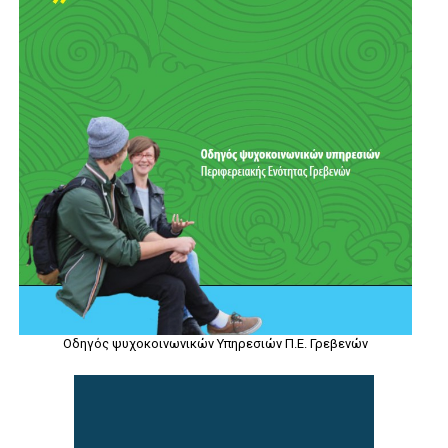
Οδηγός ψυχοκοινωνικών Υπηρεσιών Π.Ε. Γρεβενών