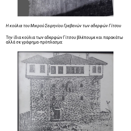
Η κούλια του Μικρού Σειρηνίου Γρεβενών των αδερφών Γίτσου
Την ίδια κούλια των αδερφών Γίτσου βλέπουμε και παρακάτω
αλλά σε γράφημα-πρόπλασμα: