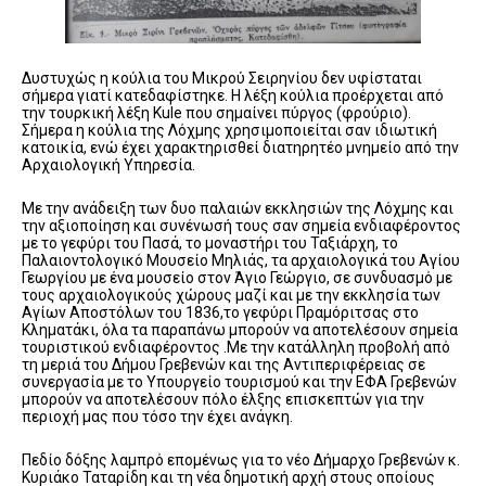
Δυστυχώς η κούλια του Μικρού Σειρηνίου δεν υφίσταται
σήμερα γιατί κατεδαφίστηκε. Η λέξη κούλια προέρχεται από
την τουρκική λέξη Kule που σημαίνει πύργος (φρούριο).
Σήμερα η κούλια της Λόχμης χρησιμοποιείται σαν ιδιωτική
κατοικία, ενώ έχει χαρακτηρισθεί διατηρητέο μνημείο από την
Αρχαιολογική Υπηρεσία.
Με την ανάδειξη των δυο παλαιών εκκλησιών της Λόχμης και
την αξιοποίηση και συνένωσή τους σαν σημεία ενδιαφέροντος
με το γεφύρι του Πασά, το μοναστήρι του Ταξιάρχη, το
Παλαιοντολογικό Μουσείο Μηλιάς, τα αρχαιολογικά του Αγίου
Γεωργίου με ένα μουσείο στον Άγιο Γεώργιο, σε συνδυασμό με
τους αρχαιολογικούς χώρους μαζί και με την εκκλησία των
Αγίων Αποστόλων του 1836,το γεφύρι Πραμόριτσας στο
Κληματάκι, όλα τα παραπάνω μπορούν να αποτελέσουν σημεία
τουριστικού ενδιαφέροντος .Με την κατάλληλη προβολή από
τη μεριά του Δήμου Γρεβενών και της Αντιπεριφέρειας σε
συνεργασία με το Υπουργείο τουρισμού και την ΕΦΑ Γρεβενών
μπορούν να αποτελέσουν πόλο έλξης επισκεπτών για την
περιοχή μας που τόσο την έχει ανάγκη.
Πεδίο δόξης λαμπρό επομένως για το νέο Δήμαρχο Γρεβενών κ.
Κυριάκο Ταταρίδη και τη νέα δημοτική αρχή στους οποίους