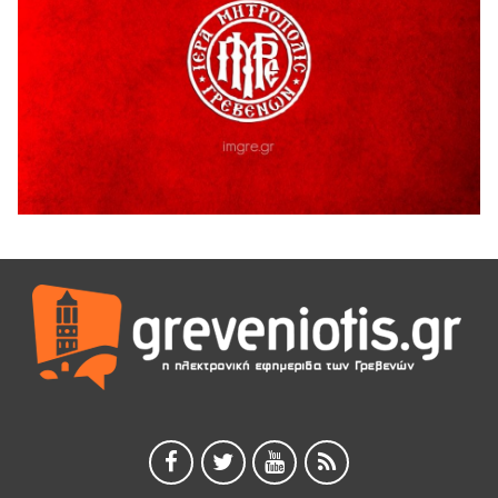
Διακοπή υδροδότησης του Α΄ κλάδου ύδρευσης
5 Αυγούστου 2026
Η Marseaux στα Γρεβενά για μια μοναδική συναυλία
5 Αυγούστου 2026
Θερινό Σινεμά στο πλαίσιο του «Πολιτιστικού
Καλοκαιριού 2026» με την βραβευμένη ταινία «Μικρές
Ανάσες».
5 Αυγούστου 2026
Γρεβενά: Συνελήφθη 18χρονος αλλοδαπός, για κλοπή
εξοπλισμού γυμναστηρίου
5 Αυγούστου 2026
ΑΗ ΛΑΟΣ | 5 Αυγούστου | Υπαίθριο Θέατρο “Καστράκι”,
Γρεβενά
5 Αυγούστου 2026
41η Γιορτή Κρασιού στο Τρίκωμο – «Γιορτή Παράδοσης»
5 Αυγούστου 2026