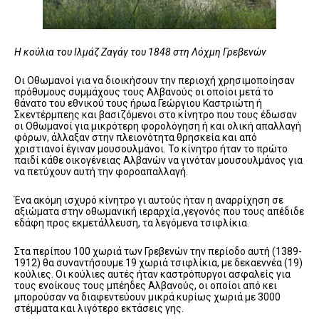
Η κούλια του Ιλμάζ Ζαγάγ του 1848 στη Λόχμη Γρεβενών
Οι Οθωμανοί για να διοικήσουν την περιοχή χρησιμοποίησαν
πρόθυμους συμμάχους τους Αλβανούς οι οποίοι μετά το
θάνατο του εθνικού τους ήρωα Γεώργιου Καστριώτη ή
Σκεντέρμπεης και βασιζόμενοι στο κίνητρο που τους έδωσαν
οι Οθωμανοί για μικρότερη φορολόγηση ή και ολική απαλλαγή
φόρων, άλλαξαν στην πλειονότητα θρησκεία και από
χριστιανοί έγιναν μουσουλμάνοι. Το κίνητρο ήταν το πρώτο
παιδί κάθε οικογένειας Αλβανών να γινόταν μουσουλμάνος για
να πετύχουν αυτή την φοροαπαλλαγή.
Ένα ακόμη ισχυρό κίνητρο γι αυτούς ήταν η αναρρίχηση σε
αξιώματα στην οθωμανική ιεραρχία ,γεγονός που τους απέδιδε
εδάφη προς εκμετάλλευση, τα λεγόμενα τσιφλίκια.
Στα περίπου 100 χωριά των Γρεβενών την περίοδο αυτή (1389-
1912) θα συναντήσουμε 19 χωριά τσιφλίκια, με δεκαεννέα (19)
κούλιες. Οι κούλιες αυτές ήταν καστρόπυργοι ασφαλείς για
τους ενοίκους τους μπέηδες Αλβανούς, οι οποίοι από κει
μπορούσαν να διαφεντεύουν μικρά κυρίως χωριά με 3000
στέμματα και λιγότερο εκτάσεις γης.