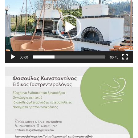
Αναπαραγωγής
Βίντεο
00:00
00:45