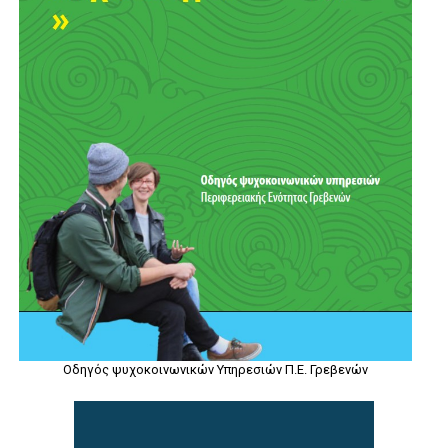
Οδηγός ψυχοκοινωνικών Υπηρεσιών Π.Ε. Γρεβενών