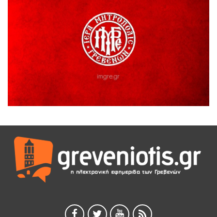
Γρεβενά: Συνελήφθη 18χρονος αλλοδαπός, για κλοπή
εξοπλισμού γυμναστηρίου
5 Αυγούστου 2026
ΑΗ ΛΑΟΣ | 5 Αυγούστου | Υπαίθριο Θέατρο “Καστράκι”,
Γρεβενά
5 Αυγούστου 2026
41η Γιορτή Κρασιού στο Τρίκωμο – «Γιορτή Παράδοσης»
5 Αυγούστου 2026
ΜΟΡΙΟΔΟΤΟΥΜΕΝΑ ΣΕΜΙΝΑΡΙΑ ΑΠΟ ΤΟ ΠΑΝΕΠΙΣΤΗΜΙΟ
ΠΕΙΡΑΙΑ
5 Αυγούστου 2026
ΕΥΧΑΡΙΣΤΙΕΣ Φυσιολατρικού Συλλόγου Γρεβενών
4 Αυγούστου 2026
Έκτακτη χρηματοδότηση 400.000€ για επιπλέον εργασίες
στο Δημοτικό Στάδιο Γρεβενών «Μίλτος Τεντόγλου»
4 Αυγούστου 2026