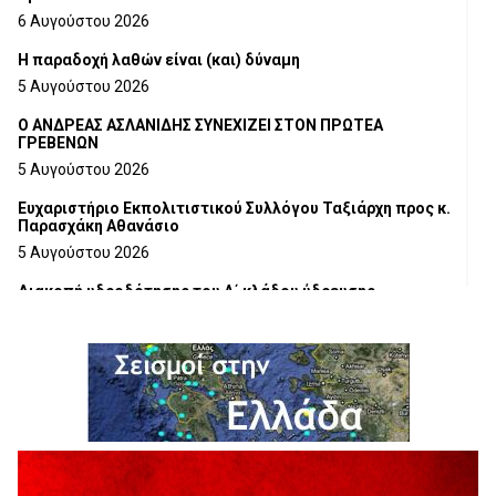
6 Αυγούστου 2026
H παραδοχή λαθών είναι (και) δύναμη
5 Αυγούστου 2026
Ο ΑΝΔΡΕΑΣ ΑΣΛΑΝΙΔΗΣ ΣΥΝΕΧΙΖΕΙ ΣΤΟΝ ΠΡΩΤΕΑ
ΓΡΕΒΕΝΩΝ
5 Αυγούστου 2026
Ευχαριστήριο Εκπολιτιστικού Συλλόγου Ταξιάρχη προς κ.
Παρασχάκη Αθανάσιο
5 Αυγούστου 2026
Διακοπή υδροδότησης του Α΄ κλάδου ύδρευσης
5 Αυγούστου 2026
Η Marseaux στα Γρεβενά για μια μοναδική συναυλία
5 Αυγούστου 2026
Θερινό Σινεμά στο πλαίσιο του «Πολιτιστικού
Καλοκαιριού 2026» με την βραβευμένη ταινία «Μικρές
Ανάσες».
5 Αυγούστου 2026