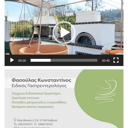
Πρόγραμμα
Αναπαραγωγής
Βίντεο
00:00
00:45