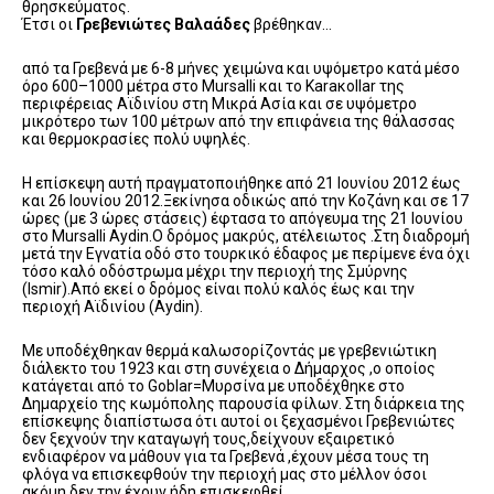
θρησκεύματος.
Έτσι οι
Γρεβενιώτες Βαλαάδες
βρέθηκαν…
από τα Γρεβενά με 6-8 μήνες χειμώνα και υψόμετρο κατά μέσο
όρο 600–1000 μέτρα στο Mursalli και το Κaraκollar της
περιφέρειας Αϊδινίου στη Μικρά Ασία και σε υψόμετρο
μικρότερο των 100 μέτρων από την επιφάνεια της θάλασσας
και θερμοκρασίες πολύ υψηλές.
Η επίσκεψη αυτή πραγματοποιήθηκε από 21 Ιουνίου 2012 έως
και 26 Ιουνίου 2012.Ξεκίνησα οδικώς από την Κοζάνη και σε 17
ώρες (με 3 ώρες στάσεις) έφτασα το απόγευμα της 21 Ιουνίου
στο Μursalli Aydin.O δρόμος μακρύς, ατέλειωτος .Στη διαδρομή
μετά την Εγνατία οδό στο τουρκικό έδαφος με περίμενε ένα όχι
τόσο καλό οδόστρωμα μέχρι την περιοχή της Σμύρνης
(Ismir).Από εκεί ο δρόμος είναι πολύ καλός έως και την
περιοχή Αϊδινίου (Aydin).
Με υποδέχθηκαν θερμά καλωσορίζοντάς με γρεβενιώτικη
διάλεκτο του 1923 και στη συνέχεια ο Δήμαρχος ,ο οποίος
κατάγεται από το Goblar=Μυρσίνα με υποδέχθηκε στο
Δημαρχείο της κωμόπολης παρουσία φίλων. Στη διάρκεια της
επίσκεψης διαπίστωσα ότι αυτοί οι ξεχασμένοι Γρεβενιώτες
δεν ξεχνούν την καταγωγή τους,δείχνουν εξαιρετικό
ενδιαφέρον να μάθουν για τα Γρεβενά ,έχουν μέσα τους τη
φλόγα να επισκεφθούν την περιοχή μας στο μέλλον όσοι
ακόμη δεν την έχουν ήδη επισκεφθεί.