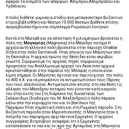
έφεραν τα ονόματα των αδερφών: Άθιμπρου,Αθύμπραδου και
Υρδέλαιου.
Η πόλη διέθετε: γυμνάσιο,στάδιο ένα μεταγενέστερο Βυζαντινό
κτίριο,βιβλιοθήκη και θέατρο 10.000 θέσεων.Διέθετε επίσης
αγορά,βουλευτήριο και σύμπλεγμα Ρωμαϊκών λουτρών.
Κοντά στο Mursalli και σε απόσταση 4 χιλιομέτρων βρίσκεται η
πόλη της
Μαγνησίας
(Magnesia) στο Μέανδρο ποταμό.Η
αρχαία αυτή ελληνική πόλη βρίσκεται στην περιοχή Ortaklar
δίπλα στην πόλη Germencik .Ήταν αποικία των Μάγνητων από
τη Θεσσαλία. Η αρχική πρώτη της θέση δεν είναι ακριβώς
γνωστή .Σύμφωνα με τις αρχαίες πηγές σύμφωνα με
προφητεία του Απόλλωνα με αρχηγό τον Λεύκιππο αρχικά
εγκαταστάθηκαν στην παραλία της Μπάφας η οποία είναι
λίμνη σήμερα. Οι Μάγνητες έχτισαν και περιτοίχισαν την πόλη
το 400 π.Χ. για να μπορέσουν να αντιμετωπίσουν τους Πέρσες
που τους απειλούσαν. Αντιμετώπισαν επίσης στη νέα θέση τις
αλλαγές του Μέανδρου ποταμού που γίνονταν κατά καιρούς
του στην κοίτη του.Στη διάρκεια της δυναστείας των
Σελευκίδων (διαδόχων του Μ. Αλεξάνδρου) η πόλη πέρασε
κάτω από την κυριαρχία του και το βασίλειο της
Περγάμου.Ήταν σημαντική πόλη και στη Ρωμαϊκή περίοδο. Στη
Βυζαντινή περίοδο ήταν έδρα επισκοπής. Η Μαγνησία ήταν η
πατρίδα του περίφημου αρχιτέκτονα Ερμογένη. Ο αρχαίος
συγγραφέας Βιτρούβιος αναφέρει ότι ο Ερμογένης
κατασκεύασε το ναό και το ιερό της Αρτέμιδας στη Μαγνησία