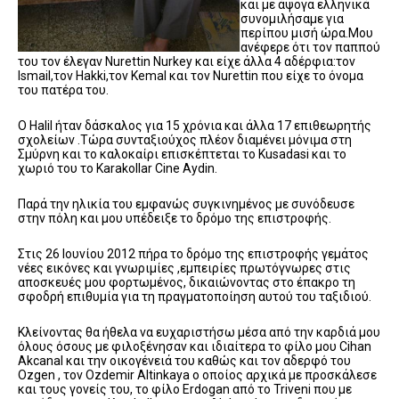
και με άψογα ελληνικά
συνομιλήσαμε για
περίπου μισή ώρα.Μου
ανέφερε ότι τον παππού
του τον έλεγαν Nurettin Nurkey και είχε άλλα 4 αδέρφια:τον
Ismail,τον Hakki,τον Kemal και τον Νurettin που είχε το όνομα
του πατέρα του.
Ο Halil ήταν δάσκαλος για 15 χρόνια και άλλα 17 επιθεωρητής
σχολείων .Τώρα συνταξιούχος πλέον διαμένει μόνιμα στη
Σμύρνη και το καλοκαίρι επισκέπτεται το Kusadasi και το
χωριό του το Karakollar Cine Aydin.
Παρά την ηλικία του εμφανώς συγκινημένος με συνόδευσε
στην πόλη και μου υπέδειξε το δρόμο της επιστροφής.
Στις 26 Ιουνίου 2012 πήρα το δρόμο της επιστροφής γεμάτος
νέες εικόνες και γνωριμίες ,εμπειρίες πρωτόγνωρες στις
αποσκευές μου φορτωμένος, δικαιώνοντας στο έπακρο τη
σφοδρή επιθυμία για τη πραγματοποίηση αυτού του ταξιδιού.
Κλείνοντας θα ήθελα να ευχαριστήσω μέσα από την καρδιά μου
όλους όσους με φιλοξένησαν και ιδιαίτερα το φίλο μου Cihan
Akcanal και την οικογένειά του καθώς και τον αδερφό του
Ozgen , τον Ozdemir Altinkaya o οποίος αρχικά με προσκάλεσε
και τους γονείς του, το φίλο Erdogan από το Triveni που με