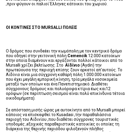
,πριν φύγουν οι παλιοί Έλληνες κάτοικοι του χωριού.
ΟΙ ΚΟΝΤΙΝΕΣ ΣΤΟ
MURSALLI ΠΟΛΕΙΣ
Ο δρόμος που συνδεέει την κωμόπολη με τον κεντρικό δρόμο
που οδηγεί στην γειτονική πόλη
Cemencik
12.000 κατοίκων
στην οποία διαμένουν και εργάζονται πολλοί κάτοικοι από το
Mursalli χρίζει βελτίωσης. Στο
Aϊδίνιο
(Aydin) την
πρωτεύουσα της περιοχή επίσης ζουν αρκετοί απ’αυτούς. Το
Aϊδίνιο είναι μια σύγχρονη καθαρή πόλη 1.000.000 κατοίκων
που έχει μεγάλη εμπορική κίνηση, τρία μεγάλα νοσοκομεία
μεταξύ των οποίων και ένα Πανεπιστημιακό. Διαθέτει
σύγχρονους δρόμους και πολυόροφα κτίρια έως και12
ορόφων (σε περίπτωση σεισμού είναι πολύ επικίνδυνα τέτοια
οικοδομήματα).
Σε απόσταση μισής ώρας με αυτοκίνητο από το Μursalli μπορεί
κάποιος να επισκεφθεί το Kusadasi ,την παραθαλάσσια
περιοχή του Aϊδινίου ,που διαθέτει σύγχρονες τουριστικές
υποδομές ,εξοχικές παραθεριστικές κατοικίες οι οποίες τη
διάρκεια της θερινής περιόδου φιλοξενούν πλήθος