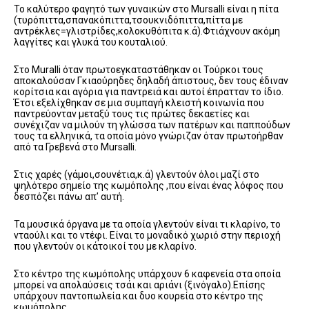
Το καλύτερο φαγητό των γυναικών στο Mursalli είναι η πίτα
(τυρόπιττα,σπανακόπιττα,τσουκνιδόπιττα,πίττα με
αντρέκλες=γλιστρίδες,κολοκυθόπιτα κ.ά).Φτιάχνουν ακόμη
λαγγίτες και γλυκά του κουταλιού.
Στο Muralli όταν πρωτοεγκαταστάθηκαν οι Τούρκοι τους
αποκαλούσαν Γκιαούρηδες δηλαδή άπιστους, δεν τους έδιναν
κορίτσια και αγόρια για παντρειά και αυτοί έπρατταν το ίδιο.
Έτσι εξελίχθηκαν σε μια συμπαγή κλειστή κοινωνία που
παντρεύονταν μεταξύ τους τις πρώτες δεκαετίες και
συνέχιζαν να μιλούν τη γλώσσα των πατέρων και παππούδων
τους τα ελληνικά, τα οποία μόνο γνώριζαν όταν πρωτοήρθαν
από τα Γρεβενά στο Mursalli.
Στις χαρές (γάμοι,σουνέτια,κ.ά) γλεντούν όλοι μαζί στο
ψηλότερο σημείο της κωμόπολης ,που είναι ένας λόφος που
δεσπόζει πάνω απ’ αυτή.
Τα μουσικά όργανα με τα οποία γλεντούν είναι τι κλαρίνο, το
νταούλι και το ντέφι. Είναι το μοναδικό χωριό στην περιοχή
που γλεντούν οι κάτοικοί του με κλαρίνο.
Στο κέντρο της κωμόπολης υπάρχουν 6 καφενεία στα οποία
μπορεί να απολαύσεις τσάι και αριάνι (ξινόγαλο).Επίσης
υπάρχουν παντοπωλεία και δυο κουρεία στο κέντρο της
κωμόπολης.