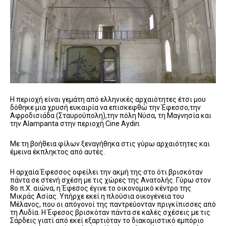
Η περιοχή είναι γεμάτη από ελληνικές αρχαιότητες έτσι μου
δόθηκε μια χρυσή ευκαιρία να επισκεφθώ την Έφεσσο,την
Αφροδισιάδα (Σταυρούπολη),την πόλη Νύσα, τη Μαγνησία και
την Alampanta στην περιοχή Cine Aydin.
Με τη βοήθεια φίλων ξεναγήθηκα στις γύρω αρχαιότητες και
έμεινα έκπληκτος από αυτές.
H αρχαία Έφεσσος οφείλει την ακμή της στο ότι βρισκόταν
πάντα σε στενή σχέση με τις χώρες της Ανατολής. Γύρω στον
8ο π.Χ. αιώνα, η Έφεσος έγινε το οικονομικό κέντρο της
Μικράς Ασίας. Υπήρχε εκεί η πλούσια οικογένεια του
Μέλανος, που οι απόγονοί της παντρεύονταν πριγκίπισσες από
τη Λυδία. Η Έφεσος βρισκόταν πάντα σε καλές σχέσεις με τις
Σάρδεις γιατί από εκεί εξαρτιόταν το διακομιστικό εμπόριο