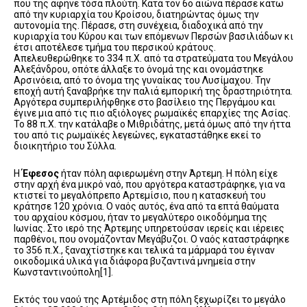
που της άφηνε τόσα πλούτη. Κατά τον 6ο αιώνα πέρασε κάτω
από την κυριαρχία του Κροίσου, διατηρώντας όμως την
αυτονομία της. Πέρασε, στη συνέχεια, διαδοχικά από την
κυριαρχία του Κύρου και των επόμενων Περσών βασιλιάδων κι
έτσι αποτέλεσε τμήμα του περσικού κράτους.
Απελευθερώθηκε το 334 π.Χ. από τα στρατεύματα του Μεγάλου
Αλεξάνδρου, οπότε άλλαξε το όνομά της και ονομάστηκε
Αρσινόεια, από το όνομα της γυναίκας του Λυσίμαχου. Την
εποχή αυτή ξαναβρήκε την παλιά εμπορική της δραστηριότητα.
Αργότερα συμπεριλήφθηκε στο βασίλειο της Περγάμου και
έγινε μια από τις πιο αξιόλογες ρωμαϊκές επαρχίες της Ασίας.
Το 88 π.Χ. την κατάλαβε ο Μιθριδάτης, μετά όμως από την ήττα
του από τις ρωμαϊκές λεγεώνες, εγκαταστάθηκε εκεί το
διοικητήριο του Σύλλα.
Η
Έφεσος
ήταν πόλη αφιερωμένη στην Άρτεμη. Η πόλη είχε
στην αρχή ένα μικρό ναό, που αργότερα καταστράφηκε, για να
κτιστεί το μεγαλόπρεπο Αρτεμίσιο, που η κατασκευή του
κράτησε 120 χρόνια. Ο ναός αυτός, ένα από τα επτά θαύματα
του αρχαίου κόσμου, ήταν το μεγαλύτερο οικοδόμημα της
Ιωνίας. Στο ιερό της Άρτεμης υπηρετούσαν ιερείς και ιέρειες
παρθένοι, που ονομάζονταν Μεγάβυζοι. Ο ναός καταστράφηκε
το 356 π.Χ., ξαναχτίστηκε και τελικά τα μάρμαρά του έγιναν
οικοδομικά υλικά για διάφορα βυζαντινά μνημεία στην
Κωνσταντινούπολη[1].
Eκτός του ναού της Αρτέμιδος στη πόλη ξεχωρίζει το μεγάλο