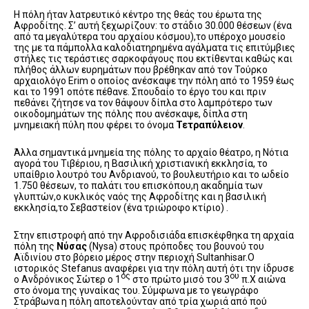
H πόλη ήταν λατρευτικό κέντρο της θεάς του έρωτα της
Αφροδίτης. Σ’ αυτή ξεχωρίζουν: το στάδιο 30.000 θέσεων (ένα
από τα μεγαλύτερα του αρχαίου κόσμου),το υπέροχο μουσείο
της με τα πάμπολλα καλοδιατηρημένα αγάλματα τις επιτύμβιες
στήλες τις τεράστιες σαρκοφάγους που εκτίθενται καθώς και
πλήθος άλλων ευρημάτων που βρέθηκαν από τον Τούρκο
αρχαιολόγο Erim o oποίος ανέσκαψε την πόλη από το 1959 έως
και το 1991 οπότε πέθανε. Σπουδαίο το έργο του και πριν
πεθάνει ζήτησε να τον θάψουν δίπλα στο λαμπρότερο των
οικοδομημάτων της πόλης που ανέσκαψε, δίπλα στη
μνημειακή πύλη που φέρει το όνομα
Τετραπύλειον
.
Άλλα σημαντικά μνημεία της πόλης το αρχαίο θέατρο, η Νότια
αγορά του Τιβέριου, η Βασιλική χριστιανική εκκλησία, το
υπαίθριο λουτρό του Ανδριανού, το βουλευτήριο και το ωδείο
1.750 θέσεων, το παλάτι του επισκόπου,η ακαδημία των
γλυπτών,ο κυκλικός ναός της Αφροδίτης και η βασιλική
εκκλησία,το Σεβαστείον (ένα τριώροφο κτίριο) .
Στην επιστροφή από την Αφροδισιάδα επισκέφθηκα τη αρχαία
πόλη της
Νύσας
(Nysa) στους πρόποδες του βουνού του
Αϊδινίου στο βόρειο μέρος στην περιοχή Sultanhisar.Ο
ιστορικός Stefanus αναφέρει για την πόλη αυτή ότι την ίδρυσε
ος
ου
ο Ανδρόνικος Σώτερ ο 1
στο πρώτο μισό του 3
π.Χ αιώνα
στο όνομα της γυναίκας του. Σύμφωνα με το γεωγράφο
Στράβωνα η πόλη αποτελούνταν από τρία χωριά από πού