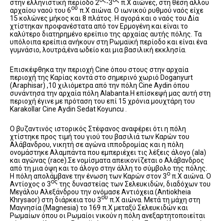
ος
ος
στην ελληνιστική περίοδο 2
-3
π.Χ αιώνες, στη θέση άλλου
ου
αρχαίου ναού του 6
π.Χ αιώνα. Ο ιωνικού ρυθμού ναός είχε
15 κολώνες μήκος και 8 πλάτος. Η αγορά και ο ναός του Δία
χτίστηκαν προφανέστατα από τον Ερμογένη και είναι το
καλύτερο διατηρημένο ερείπιο της αρχαίας αυτής πόλης. Τα
υπόλοιπα ερείπια ανήκουν στη Ρωμαϊκή περίοδο και είναι ένα
γυμνάσιο, λουτρά,ένα ωδείο και μια βασιλική εκκλησία.
Επισκέφθηκα την περιοχή Cine όπου στους στην αρχαία
περιοχή της Καρίας κοντά στο σημερινό χωριό Doganyurt
(Araphisar) ,10 χιλιόμετρα από την πόλη Cine Aydin όπου
συνάντησα την αρχαία πόλη Alabanta.Η επίσκεψή μας αυτή στη
περιοχή έγινε με πρόταση του επί 15 χρόνια μουχτάρη του
Karakollar Cine Aydin Sedat Koyuncu .
Ο βυζαντινός ιστορικός Στέφανος αναφέρει ότι η πόλη
χτίστηκε προς τιμή του γιού του βασιλιά των Καρών του
Αλάβανδρου, νικητή σε αγώνα ιπποδρομίας και η πόλη
ονομάστηκε Αλαμπάντα που εμπεριέχει τις λέξεις άλογο (ala)
και αγώνας (race).Σε νομίσματα απεικονίζεται ο Αλάβανδρος
από τη μια όψη και το άλογο στην άλλη το σύμβολο της πόλης.
ο
Η πόλη απολάμβανε την ένωση των Καρών στον 3
π.Χ αιώνα. Ο
ος
Αντίοχος ο 3
της δυναστείας των Σελευκιδών, διαδόχων του
Μεγάλου Αλεξάνδρου την ονόμασε Αντιόχεια (Antiokheia
ου
Khrysaor) στη διάρκεια του 3
π.Χ αιώνα. Μετά τη μάχη στη
Μαγνησία (Magnesia) το 169 π.Χ μεταξύ Σελευκιδών και
Ρωμαίων όπου οι Ρωμαίοι νικούν η πόλη ανεξαρτητοποιείται