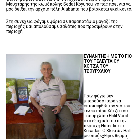
Μουχτάρης της κωμόπολης Sedat Koyuncu ,να πας πάει για να
μας δείξει την αρχαία πόλη Alabanta που βρίσκεται εκεί κοντά.
Στη συνέχεια φάγαμε ψάρια σε παραποτάμιο μαγαζί της
περιοχής και απολαύσαμε σαλάτες που προσφέρουν στην
περιοχή.
ΣΥΝΑΝΤΗΣΗ ΜΕ ΤΟ ΓΙΟ
ΤΟΥ ΤΕΛΕΥΤΑΙΟΥ
ΧΟΤΖΑ ΤΟΥ
ΤΣΟΥΡΧΛΙΟΥ
Πριν φύγω δεν
μπορούσα παρά να
επισκεφθώ τον γιό του
τελευταίου Χότζα του
Τσουρχλίου Halil Vural
στο εξοχικό του στην
περιοχή Notestic στο
Kusadasi.Ο 85 ετών Halil
με υποδέχθηκε θερμά