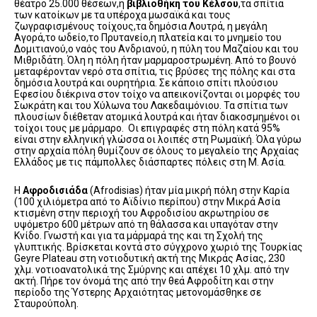
θέατρο 25.000 θέσεων,η
βιβλιοθήκη του Κέλσου
,τα σπίτια
των κατοίκων με τα υπέροχα μωσαϊκά και τους
ζωγραφισμένους τοίχους,τα δημόσια Λουτρά, η μεγάλη
Αγορά,το ωδείο,το Πρυτανείο,η πλατεία και το μνημείο του
Δομιτιανού,ο ναός του Ανδριανού, η πύλη του Μαζαίου και του
Μιθριδάτη. Όλη η πόλη ήταν μαρμαροστρωμένη. Από το βουνό
μεταφέρονταν νερό στα σπίτια, τις βρύσες της πόλης και στα
δημόσια λουτρά και ουρητήρια. Σε κάποιο σπίτι πλούσιου
Εφεσίου διέκρινα στον τοίχο να απεικονίζονται οι μορφές του
Σωκράτη και του Χύλωνα του Λακεδαιμόνιου. Τα σπίτια των
πλουσίων διέθεταν ατομικά λουτρά και ήταν διακοσμημένοι οι
τοίχοι τους με μάρμαρο. Οι επιγραφές στη πόλη κατά 95%
είναι στην ελληνική γλώσσα οι λοιπές στη Ρωμαϊκή. Όλα γύρω
στην αρχαία πόλη θυμίζουν σε όλους το μεγαλείο της Αρχαίας
Ελλάδος με τις πάμπολλες διάσπαρτες πόλεις στη Μ. Ασία.
Η
Αφροδισιάδα
(Αfrodisias) ήταν μία μικρή πόλη στην Καρία
(100 χιλιόμετρα από το Αϊδίνιο περίπου) στην Μικρά Ασία
κτισμένη στην περιοχή του Αφροδισίου ακρωτηρίου σε
υψόμετρο 600 μέτρων από τη θάλασσα και υπαγόταν στην
Κνίδο. Γνωστή και για τα μάρμαρά της και τη Σχολή της
γλυπτικής. Βρίσκεται κοντά στο σύγχρονο χωριό της Τουρκίας
Geyre Plateau στη νοτιοδυτική ακτή της Μικράς Ασίας, 230
χλμ. νοτιοανατολικά της Σμύρνης και απέχει 10 χλμ. από την
ακτή. Πήρε τον όνομά της από την θεά Αφροδίτη και στην
περίοδο της Ύστερης Αρχαιότητας μετονομάσθηκε σε
Σταυρούπολη.