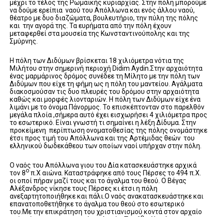
μέχρι το τέλος της Ρωμαϊκής κυριαρχίας. Στην πόλη μπορούμε
να δούμε ερείπια ναού του Απόλλωνα και ενός άλλου ναού,
θέατρο με δυο διαζώματα, βουλευτήριο, την πύλη της πόλης
και την αγορά της. Τα ευρήματα από την πόλη έχουν
μεταφερθεί στα μουσεία της Κωνσταντινούπολης και της
Σμύρνης.
H πόλη των Διδύμων βρίσκεται 18 χιλιόμετρα νότια της
Μιλήτου στην σημερινή περιοχή Didim Aydin.Στην αρχαιότητα
ένας μαρμάρινος δρόμος συνέδεε τη Μίλητο με την πόλη των
Διδύμων που είχε τη φήμη ως η πόλη του μαντείου. Αγάλματα
διακοσμούσαν τις δυο πλευρές του δρόμου στην αρχαιότητα
καθώς και μορφές λιονταριών. Η πόλη των Διδύμων είχε ένα
λιμάνι με το όνομα Πάνορμος. Το επισκέπτονταν στο παρελθόν
μεγάλα πλοία ,σήμερα αυτό έχει εισχωρήσει 4 χιλιόμετρα προς
το εσωτερικό. Είναι γνωστή τι σημαίνει η λέξη Δίδυμα. Στην
προκείμενη περίπτωση ονοματοθεσίας της πόλης ονομάστηκε
έτσι προς τιμή του Απόλλωνα και της Αρτέμιδας θεών του
ελληνικού δωδεκάθεου των οποίων ναοί υπήρχαν στην πόλη.
Ο ναός του Απόλλωνα γιου του Δία κατασκευάστηκε αρχικά
ο
τον 8
π.Χ αιώνα. Καταστράφηκε από τους Πέρσες το 494 π.Χ.
οι οποί πήραν μαζί τους και το άγαλμα του θεού. Ο Βέγας
Αλέξανδρος νίκησε τους Πέρσες κι έτσι η πόλη
ανεξαρτητοποιήθηκε και πάλι.Ο ναός ανακατασκευάστηκε και
επανατοποθετήθηκε το άγαλμα του θεού στο εσωτερικό
του.Με την επικράτηση του χριστιανισμού κοντά στον αρχαίο