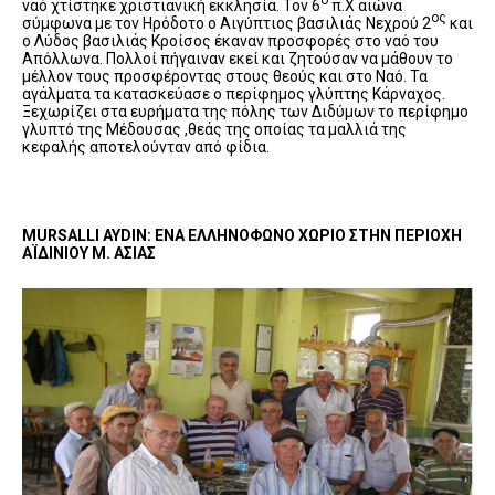
ο
ναό χτίστηκε χριστιανική εκκλησία. Τον 6
π.Χ αιώνα
ος
σύμφωνα με τον Ηρόδοτο ο Αιγύπτιος βασιλιάς Νεχρού 2
και
ο Λύδος βασιλιάς Κροίσος έκαναν προσφορές στο ναό του
Απόλλωνα. Πολλοί πήγαιναν εκεί και ζητούσαν να μάθουν το
μέλλον τους προσφέροντας στους θεούς και στο Ναό. Τα
αγάλματα τα κατασκεύασε ο περίφημος γλύπτης Κάρναχος.
Ξεχωρίζει στα ευρήματα της πόλης των Διδύμων το περίφημο
γλυπτό της Μέδουσας ,θεάς της οποίας τα μαλλιά της
κεφαλής αποτελούνταν από φίδια.
MURSALLI
AYDIN:
ENA ΕΛΛΗΝΟΦΩΝΟ ΧΩΡΙΟ ΣΤΗΝ ΠΕΡΙΟΧΗ
ΑΪΔΙΝΙΟΥ Μ. ΑΣΙΑΣ