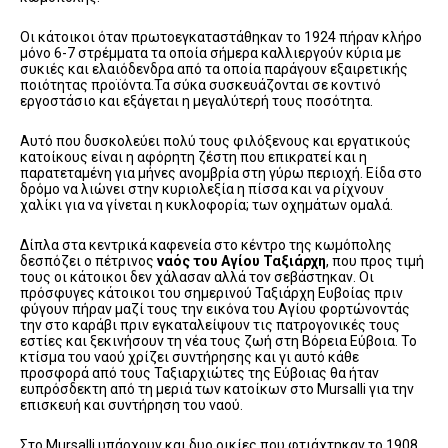
Οι κάτοικοι όταν πρωτοεγκαταστάθηκαν το 1924 πήραν κλήρο
μόνο 6-7 στρέμματα τα οποία σήμερα καλλιεργούν κύρια με
συκιές και ελαιόδενδρα από τα οποία παράγουν εξαιρετικής
ποιότητας προϊόντα.Τα σύκα συσκευάζονται σε κοντινό
εργοστάσιο και εξάγεται η μεγαλύτερή τους ποσότητα.
Αυτό που δυσκολεύει πολύ τους φιλόξενους και εργατικούς
κατοίκους είναι η αφόρητη ζέστη που επικρατεί και η
παρατεταμένη για μήνες ανομβρία στη γύρω περιοχή. Είδα στο
δρόμο να λιώνει στην κυριολεξία η πίσσα και να ρίχνουν
χαλίκι για να γίνεται η κυκλοφορία; των οχημάτων ομαλά.
Δίπλα στα κεντρικά καφενεία στο κέντρο της κωμόπολης
δεσπόζει ο πέτρινος
ναός του Αγίου Ταξιάρχη
, που προς τιμή
τους οι κάτοικοι δεν χάλασαν αλλά τον σεβάστηκαν. Οι
πρόσφυγες κάτοικοι του σημερινού Ταξιάρχη Ευβοίας πριν
φύγουν πήραν μαζί τους την εικόνα του Αγίου φορτώνοντάς
την στο καράβι πριν εγκαταλείψουν τις πατρογονικές τους
εστίες και ξεκινήσουν τη νέα τους ζωή στη Βόρεια Εύβοια. Το
κτίσμα του ναού χρίζει συντήρησης και γι αυτό κάθε
προσφορά από τους Ταξιαρχιώτες της Εύβοιας θα ήταν
ευπρόσδεκτη από τη μεριά των κατοίκων στο Mursalli για την
επισκευή και συντήρηση του ναού.
Στο Mursalli υπάρχουν και δυο οικίες που φτιάχτηκαν το 1908