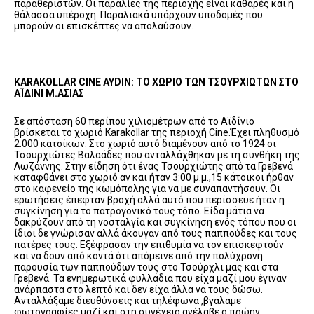
παραθεριστών. Οι παραλίες της περιοχής είναι καθαρές και η
θάλασσα υπέροχη. Παραλιακά υπάρχουν υποδομές που
μπορούν οι επισκέπτες να απολαύσουν.
KARAKOLLAR
CINE
AYDIN: ΤΟ ΧΩΡΙΟ ΤΩΝ ΤΣΟΥΡΧΙΩΤΩΝ ΣΤΟ
ΑΪΔΙΝΙ Μ.ΑΣΙΑΣ
Σε απόσταση 60 περίπου χιλιομέτρων από το Aϊδίνιο
βρίσκεται το χωριό Karakollar της περιοχή Cine.Έχει πληθυσμό
2.000 κατοίκων. Στο χωριό αυτό διαμένουν από το 1924 οι
Τσουρχιώτες Βαλαάδες που ανταλλάχθηκαν με τη συνθήκη της
Λωζάννης. Στην είδηση ότι ένας Τσουρχιώτης από τα Γρεβενά
καταφθάνει στο χωριό αν και ήταν 3:00 μ.μ.,15 κάτοικοι ήρθαν
στο καφενείο της κωμόπολης για να με συναπαντήσουν. Οι
ερωτήσεις έπεφταν βροχή αλλά αυτό που περίσσευε ήταν η
συγκίνηση για το πατρογονικό τους τόπο. Είδα μάτια να
δακρύζουν από τη νοσταλγία και συγκίνηση ενός τόπου που οι
ίδιοι δε γνώρισαν αλλά άκουγαν από τους παππούδες και τους
πατέρες τους. Εξέφρασαν την επιθυμία να τον επισκεφτούν
και να δουν από κοντά ότι απόμεινε από την πολύχρονη
παρουσία των παππούδων τους στο Τσούρχλι μας και στα
Γρεβενά. Τα ενημερωτικά φυλλάδια που είχα μαζί μου έγιναν
ανάρπαστα στο λεπτό και δεν είχα άλλα να τους δώσω.
Ανταλλάξαμε διευθύνσεις και τηλέφωνα ,βγάλαμε
φωτογραφίες μαζί και στη συνέχεια ανέλαβε ο πρώην