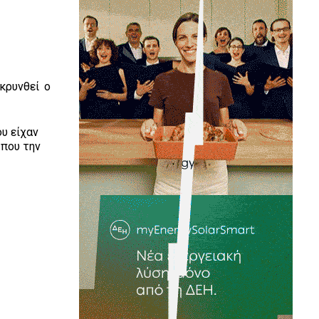
κρυνθεί ο
υ είχαν
 που την