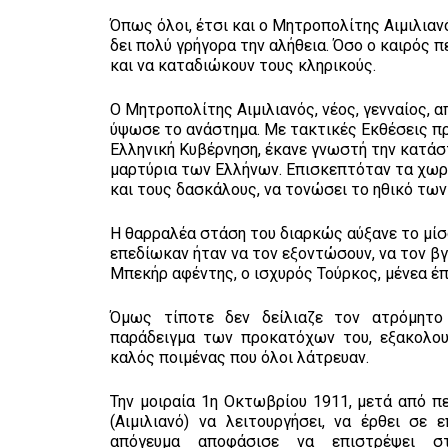
Όπως όλοι, έτσι και ο Μητροπολίτης Αιμιλιαν
δει πολύ γρήγορα την αλήθεια. Όσο ο καιρός
και να καταδιώκουν τους κληρικούς.
Ο Μητροπολίτης Αιμιλιανός, νέος, γενναίος, 
ύψωσε το ανάστημα. Με τακτικές Εκθέσεις πρ
Ελληνική Κυβέρνηση, έκανε γνωστή την κατάσ
μαρτύρια των Ελλήνων. Επισκεπτόταν τα χωρι
και τους δασκάλους, να τονώσει το ηθικό των
Η θαρραλέα στάση του διαρκώς αύξανε το μίσ
επεδίωκαν ήταν να τον εξοντώσουν, να τον βγ
Μπεκήρ αφέντης, ο ισχυρός Τούρκος, μένεα έπ
Όμως τίποτε δεν δείλιαζε τον ατρόμητο 
παράδειγμα των προκατόχων του, εξακολουθ
καλός ποιμένας που όλοι λάτρευαν.
Την μοιραία 1η Οκτωβρίου 1911, μετά από πε
(Αιμιλιανό) να λειτουργήσει, να έρθει σε 
απόγευμα αποφάσισε να επιστρέψει σ