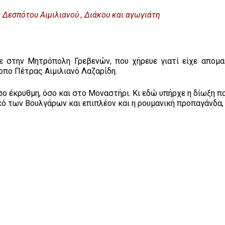
σπότου Αιμιλιανού , Διάκου και αγωγιάτη
ε στην Μητρόπολη Γρεβενών, που χήρευε γιατί είχε απομα
οπο Πέτρας Αιμιλιανό Λαζαρίδη.
ο έκρυθμη, όσο και στο Μοναστήρι. Κι εδώ υπήρχε η δίωξη πο
ικό των Βουλγάρων και επιπλέον και η ρουμανική προπαγάνδα,