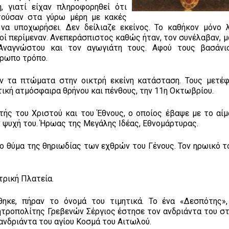
 γιατί είχαν πληροφορηθεί ότι
τούσαν στα γύρω μέρη με κακές
α υποχωρήσει. Δεν δείλιαζε εκείνος. Το καθήκον μόνο λ
ροί περίμεναν. Ανεπεράσπιστος καθώς ήταν, τον συνέλαβαν, μ
Αναγνώστου και τον αγωγιάτη τους. Αφού τους βασάνι
θρωπο τρόπο.
ν τα πτώματα στην οικτρή εκείνη κατάσταση. Τους μετέφ
κτική ατμόσφαιρα θρήνου και πένθους, την 11η Οκτωβρίου.
τής του Χριστού και του Έθνους, ο οποίος έβαψε με το αίμ
ν ψυχή του. Ήρωας της Μεγάλης Ιδέας, Εθνομάρτυρας.
ο θύμα της θηριωδίας των εχθρών του Γένους. Τον ηρωικό τ
τρική Πλατεία.
ηκε, πήραν το όνομά του τιμητικά. Το ένα «Δεσπότης»
ητροπολίτης Γρεβενών Σέργιος έστησε τον ανδριάντα του στ
ανδριάντα του αγίου Κοσμά του Αιτωλού.