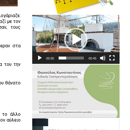
ογάριαζε.
Πρόγραμμα
αζί με τον
Αναπαραγωγής
σαν, τους
Βίντεο
ε­ραν στα
00:00
00:45
α του την
ου θάνατο
, το άλλο
ον αύλειο