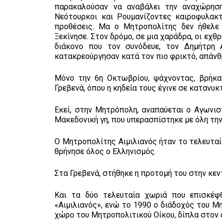
παρακαλούσαν να αναβάλει την αναχώρηση,
Νεότουρκοι και Ρουμανίζοντες καιροφυλακ
προθέσεις. Μα ο Μητροπολίτης δεν ήθελε ν
Ξεκίνησε. Στον δρόμο, σε μια χαράδρα, οι εχθ
διάκονο που τον συνόδευε, τον Δημήτρη 
κατακρεούργησαν κατά τον πιο φρικτό, απάν
Μόνο την 6η Οκτωβρίου, ψάχνοντας, βρήκα
Γρεβενά, όπου η κηδεία τους έγινε σε κατανυ
Εκεί, στην Μητρόπολη, αναπαύεται ο Αγωνισ
Μακεδονική γη, που υπερασπίστηκε με όλη τη
Ο Μητροπολίτης Αιμιλιανός ήταν το τελευταί
θρήνησε όλος ο Ελληνισμός.
Στα Γρεβενά, στήθηκε η προτομή του στην κεν
Και τα δύο τελευταία χωριά που επισκέφθ
«Αιμιλιανός», ενώ το 1990 ο διάδοχός του Μ
χώρο του Μητροπολιτικού Οίκου, δίπλα στον 