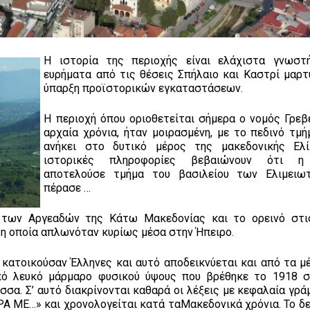
Η ιστορία της περιοχής είναι ελάχιστα γνωστ
ευρήματα από τις θέσεις Σπήλαιο και Καστρί μαρτ
ύπαρξη προϊστορικών εγκαταστάσεων.
Η περιοχή όπου οριοθετείται σήμερα ο νομός Γρεβ
αρχαία χρόνια, ήταν μοιρασμένη, με το πεδινό τμή
ανήκει στο δυτικό μέρος της μακεδονικής Ελί
ιστορικές πληροφορίες βεβαιώνουν ότι η
αποτελούσε τμήμα του βασιλείου των Ελιμειωτ
πέρασε …
 των Αργεαδών της Κάτω Μακεδονίας και το ορεινό στι
 η οποία απλωνόταν κυρίως μέσα στην Ήπειρο.
κατοικούσαν Έλληνες και αυτό αποδεικνύεται και από τα μ
από λευκό μάρμαρο φυσικού ύψους που βρέθηκε το 1918 
σσα. Σ’ αυτό διακρίνονται καθαρά οι λέξεις με κεφαλαία γρ
 ΜΕ…» και χρονολογείται κατά ταΜακεδονικά χρόνια. Το δε