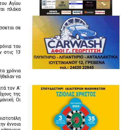
του Αγίου
ναι πλάκα
σσεται σε
ρόνια του
ν στις 13
τα χρόνια
ήθελαν να
τά τον Α΄
άχους της
ανική. Οι
ριστοτέλη
ην έννοια
 κάποιους