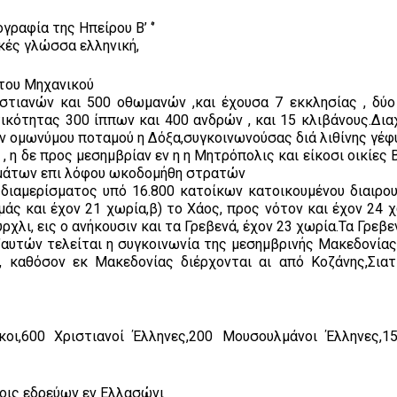
γραφία της Ηπείρου Β’ ‘’
ικές γλώσσα ελληνική,
 του Μηχανικού
ιστιανών και 500 οθωμανών ,και έχουσα 7 εκκλησίας , δύο
ικότητας 300 ίππων και 400 ανδρών , και 15 κλιβάνους.Δια
ην ομωνύμου ποταμού η Δόξα,συγκοινωνούσας διά λιθίνης γέφ
 η δε προς μεσημβρίαν εν η η Μητρόπολις και είκοσι οικίες 
ημάτων επι λόφου ωκοδομήθη στρατών
διαμερίσματος υπό 16.800 κατοίκων κατοικουμένου διαιρου
μάς και έχον 21 χωρία,β) το Χάος, προς νότον και έχον 24 
ρχλι, εις ο ανήκουσιν και τα Γρεβενά, έχον 23 χωρία.Τα Γρεβε
δι’αυτών τελείται η συγκοινωνία της μεσημβρινής Μακεδονία
 καθόσον εκ Μακεδονίας διέρχονται αι από Κοζάνης,Σιατ
ς
κοι,600 Χριστιανοί Έλληνες,200 Μουσουλμάνοι Έλληνες,1
ίοις εδρεύων εν Ελλασώνι