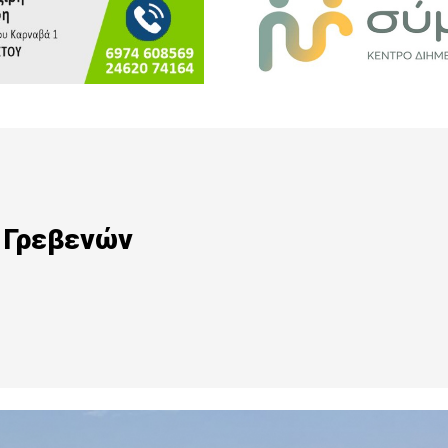
ύ Γρεβενών