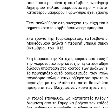
σπουδαιότερο είναι η επιτύμβιος ενεπίγρα
Δημητρίου παλαιό μικρομονάστηρο – πάνω σ
κατωτέρου μαρμάρου. Γύρω-γύρω έχει χαραγμέ
Έτσι ακολούθησε στη συνέχεια την τύχη του 
σημαντικότατο κόμβο διακίνησης εμπορίου.
Στα χρόνια της Τουρκοκρατίας, τα Γρεβενά 
Μακεδονικού αγώνα η περιοχή υπήρξε σημα
Οκτωβρίου του 1912.
Στη διάρκεια της Κατοχής κάηκαν από τους Γ
της γερμανοϊταλικής κατοχής εγκαταστάθηκε
δώσουν υπόσταση στο κράτος των Βλάχων, το
Το πριγκηπάτο αυτό, οραματισμός, των Ιταλ
παγκόσμιο πόλεμο επιχειρήθηκε για πρώτη φ
περιοχής, με την ελπίδα ότι αυτοί θα ενδώσ
πρόκριτοι των βλαχοφώνων κοινοτήτων της π
Οι Ιταλοί επανήλθαν, ως κατακτητές πλέον
Διαμάντη από τη Σαμαρίνα βρήκαν τον επίδοξ
ότι ουδέποτε παρεδόθη η εξουσία επί τη