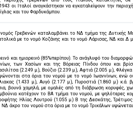
943 οι Ιταλοί αναγκάστηκαν να εγκαταλείψουν την περιοχή
Βίγλας και του Φαρδυκάμπου.
Ο νομός Γρεβενών καταλαμβάνει το ΝΔ τμήμα της Δυτικής Μ
ατολικά με το νομό Κοζάνης και το νομό Λάρισας, ΝΔ και Δ 
ρεινό και ημιορεινό (85%περίπου). Το ανάγλυφό του διαμορφ
νίων, των Χασίων και της Βόρειας Πίνδου όπου και βρίσ
τσα (2.249 μ.), Βούζιο (2.239 μ.), Αφτιά (2.005 μ.), Φλέγκα (
 υψώνονται στα όρια του νομού με το νομό Ιωαννίνων, ενώ ο
λιακας (1.433 μ.), Αυγό (2.177 μ.), Πυροστιά (1.860 μ.) κ.ά. 
ια, βουνά χαμηλά, με ομαλές από τη διάβρωση κορυφές, χω
μβούνια κατέχουν το ΒΑ τμήμα του νομού, με ψηλότερες κο
Προφήτης Ηλίας Λουτρού (1.055 μ.) Β της Δεσκάτης, Τρέτιμος 
Στο ΝΔ άκρο του νομού στα όρια με το νομό Τρικάλων υψώνετα