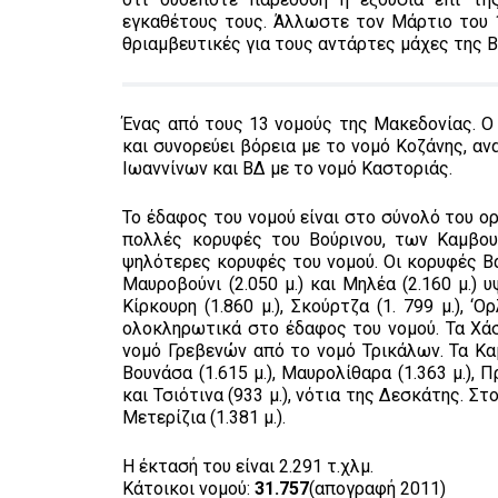
εγκαθέτους τους. Άλλωστε τον Μάρτιο του 1
θριαμβευτικές για τους αντάρτες μάχες της 
Ένας από τους 13 νομούς της Μακεδονίας. 
και συνορεύει βόρεια με το νομό Κοζάνης, αν
Ιωαννίνων και ΒΔ με το νομό Καστοριάς.
Το έδαφος του νομού είναι στο σύνολό του ο
πολλές κορυφές του Βούρινου, των Καμβου
ψηλότερες κορυφές του νομού. Οι κορυφές Βασιλί
Μαυροβούνι (2.050 μ.) και Μηλέα (2.160 μ.)
Κίρκουρη (1.860 μ.), Σκούρτζα (1. 799 μ.), ‘Ορ
ολοκληρωτικά στο έδαφος του νομού. Τα Χάσ
νομό Γρεβενών από το νομό Τρικάλων. Τα Κα
Βουνάσα (1.615 μ.), Μαυρολίθαρα (1.363 μ.), 
και Τσιότινα (933 μ.), νότια της Δεσκάτης. 
Μετερίζια (1.381 μ.).
Η έκτασή του είναι 2.291 τ.χλμ.
Κάτοικοι νομού:
31.757
(απογραφή 2011)