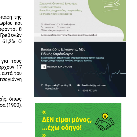
σπαση της
ωρίου και
άφονται 8
ν Γρεβενών
 61,2%. Ο
 για τους
άρχουν 17
 αυτά του
ατσογιάννη
χής, όπως
σα (1900),