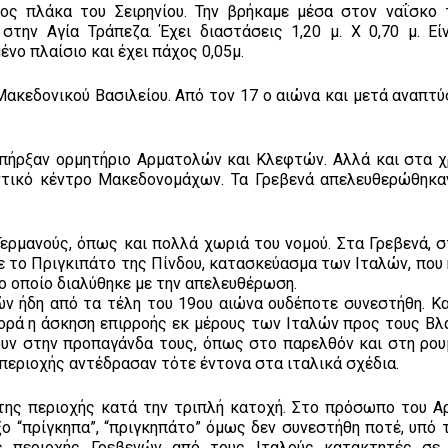
φος πλάκα του Σειρηνίου. Την βρήκαμε μέσα στον ναΐσκο 
την Αγία Τράπεζα. Έχει διαστάσεις 1,20 μ. Χ 0,70 μ. Εί
νο πλαίσιο και έχει πάχος 0,05μ.
Μακεδονικού Βασιλείου. Από τον 17 ο αιώνα και μετά αναπτύ
υπήρξαν ορμητήριο Αρματολών και Κλεφτών. Αλλά και στα χ
ντικό κέντρο Μακεδονομάχων. Τα Γρεβενά απελευθερώθηκα
ερμανούς, όπως και πολλά χωριά του νομού. Στα Γρεβενά, σ
 το Πριγκιπάτο της Πίνδου, κατασκεύασμα των Ιταλών, που 
 οποίο διαλύθηκε με την απελευθέρωση.
ών ήδη από τα τέλη του 19ου αιώνα ουδέποτε συνεστήθη. Κα
ορά η άσκηση επιρροής εκ μέρους των Ιταλών προς τους Βλ
ουν στην προπαγάνδα τους, όπως στο παρελθόν και στη ρουμ
εριοχής αντέδρασαν τότε έντονα στα ιταλικά σχέδια.
 της περιοχής κατά την τριπλή κατοχή. Στο πρόσωπο του Α
ο “πρίγκηπα”, “πριγκηπάτο” όμως δεν συνεστήθη ποτέ, υπό τ
ς περιοχής Γρεβενών από τους Ιταλούς κατακτητές σε