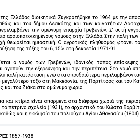
 της Ελλάδας διοικητικά. Συγκροτήθηκε το 1964 με την από
καθώς και του δήμου Δεσκάτης και των κοινοτήτων Δασοχ
εριλαμβάνει την ομώνυμη επαρχία Γρεβενών. Σ’ αυτή εγγρ
ς πιο αραιοκατοικημένους νομούς στην Ελλάδα. Στην πόλη τω
χή θεωρείται ημιαστική. Ο αγροτικός πληθυσμός φτάνει το
ύξηση της τάξης του 6, 15% στη δεκαετία 1971-91.
εται ο νομός των Γρεβενών, ιδανικός τόπος επίσκεψης
υ αγαπούν την εξερεύνηση και την περιπέτεια. Στο νομό υπ
πολύ καλή κατάσταση, ενώ στα σπουδαιότερα περιλαμβάνονται
το μεγαλύτερο τόξο στη Μακεδονία, της Πορτίτσας και του Κ
ώς και του Ζιάκα στο ομώνυμο χωριό.
α και κτίρια είναι σπαρμένα στα διάφορα χωριά της περιο
 το πέτρινο σχολείο (1931), το αρχοντικό του Κώστα Βαρβίτ
 καθώς και η εκκλησία του πολιούχου Αγίου Αθανασίου (1804).
ΡΕΣ
1857-1938