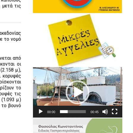
 μετά τις
ακεδονίας
με το νομό
ώνεται από
κονται οι
2.158 μ.),
Πρόγραμμα
ι κορυφές
Αναπαραγωγής
βρίσκονται
Βίντεο
ρίζουν το
ρυφές τις
(1.093 μ.)
ι το βουνό
00:00
00:45