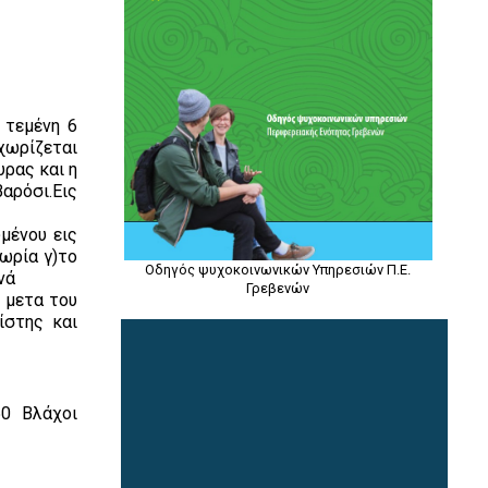
 τεμένη 6
χωρίζεται
υρας και η
Βαρόσι.Εις
μένου εις
χωρία γ)το
Οδηγός ψυχοκοινωνικών Υπηρεσιών Π.Ε.
νά
Γρεβενών
ς μετα του
ίστης και
50 Βλάχοι