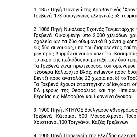
1. 1857 Πηγή :Παναγιώτης Αραβαντινός ‘’Χρονο
Γρεβενά: 173 οικογένειες ελληνικές 53 τουρκ
2. 1886 Πηγή: Νικόλαος Σχοινάς Ταγματάρχης
Γρεβενά: Οικουμένην υπο 2.000 χιλιάδων χρ
σχολεία ων τα δύο οθωμανικά 8 χάνια χωρητ
εις δύο συνοικίας, υπο του διαρρέοντος ταύτ
μεν προς βορράν συνοικία καλείται Κασαμπάς ,
το άκρο της πεδιάδοςκαι μεταξύ των δύο τμ
Τα Γρεβενά είναι πρωτεύουσα του ομωνύμου 
τέσσερα Κόλια.α)το Βλάχ, κείμενον προς δυσ
Βέντζι προς ανατολάς 22 χωρία και δ) το Τσού
Τα Γρεβενά έχουσι στρατηγικήν αξίαν,διότι 
ΒΔ μέρους της Θεσσαλίας και της Ηπείρου,
Βεροίας εις Μέτσοβον και Ιωάννινα άγουσαι.
3. 1900 Πηγή : KTHYOE Βούλγαρος εθνογράφο
Γρεβενά: Κάτοικοι 500 Μουσουλμάνοι Τούρ
Χριστιανοί,100 Τσιγγάνοι. Καζάς Γρεβενών
4. 1905 Πηγή: Προξενείο της Ελλάδος εν Σερβ