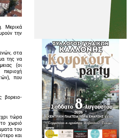
ή. Μερικά
υρούν την
ενών, στα
μα της να
μειας (οι
 περιοχή
ών), που
ς βορειο-
έχρι τώρα
στο χωριό
άμματα του
ύτερο και