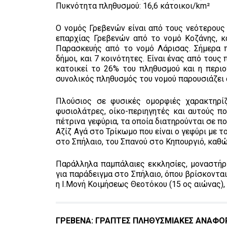
Πυκνότητα πληθυσμού: 16,6 κάτοικοι/km²
Ο νομός Γρεβενών είναι από τους νεότερους
επαρχίας Γρεβενών από το νομό Κοζάνης, 
Παρασκευής από το νομό Λάρισας. Σήμερα π
δήμοι, και 7 κοινότητες. Είναι ένας από του
κατοικεί το 26% του πληθυσμού και η περιο
συνολικός πληθυσμός του νομού παρουσιάζει α
Πλούσιος σε φυσικές ομορφιές χαρακτηρίζ
φυσιολάτρες, οίκο-περιηγητές και αυτούς πο
πέτρινα γεφύρια, τα οποία διατηρούνται σε 
Αζίζ Αγά στο Τρίκωμο που είναι ο γεφύρι με 
στο Σπήλαιο, του Σπανού στο Κηπουργιό, καθ
Παράλληλα παμπάλαιες εκκλησίες, μοναστήρι
για παράδειγμα στο Σπήλαιο, όπου βρίσκονται
η Ι.Μονή Κοιμήσεως Θεοτόκου (15 ος αιώνας),
ΓΡΕΒΕΝΑ: ΓΡΑΠΤΕΣ ΠΛΗΘΥΣΜΙΑΚΕΣ ΑΝΑΦΟ