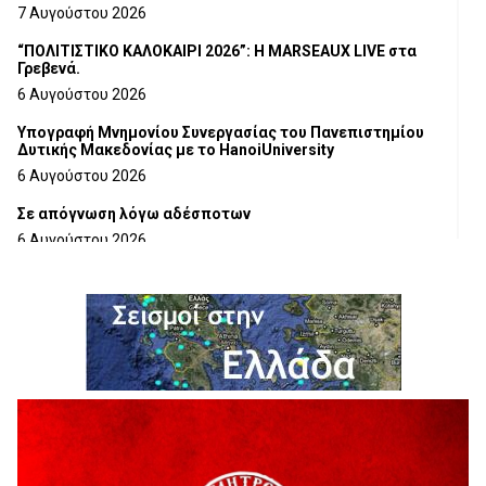
7 Αυγούστου 2026
“ΠΟΛΙΤΙΣΤΙΚΟ ΚΑΛΟΚΑΙΡΙ 2026”: Η MARSEAUX LIVE στα
Γρεβενά.
6 Αυγούστου 2026
Υπογραφή Μνημονίου Συνεργασίας του Πανεπιστημίου
Δυτικής Μακεδονίας με το HanoiUniversity
6 Αυγούστου 2026
Σε απόγνωση λόγω αδέσποτων
6 Αυγούστου 2026
ΔΙΑΚΟΠΗ ΗΛΕΚΤΡΙΚΟΥ ΡΕΥΜΑΤΟΣ
6 Αυγούστου 2026
Ολοκληρώνεται η ασφαλτόστρωση της οδού Περιβόλι –
Αβδέλλα
6 Αυγούστου 2026
H παραδοχή λαθών είναι (και) δύναμη
5 Αυγούστου 2026