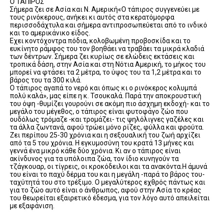
Ο ΤΑΠΙΡΟΣ
Σήμερα ζει σε Ασία και Ν. Αμερική«Ο τάπιρος συγγενεύει με
τους ρινόκερους, ανήκει κι αυτός στα κερατόμορφα
περισσοδάχτυλα και σήμερα αντιπροσωπεύεται από το ινδικό
και το αμερικάνικο είδος.
Εχει κοντόχοντρα πόδια, κολοβωμένη προβοσκίδα και το
ευκίνητο ράμφος του τον βοηθάει να τραβάει τα μικρά κλαδιά
των δέντρων. Σήμερα ζει κυρίως σε ελώδεις εκτάσεις και
τροπικά δάση, στην Ασία και στη Νότια Αμερική, το μήκος του
μπορεί να φτάσει τα 2 μέτρα, το ύψος του τα 1,2 μέτρα και το
βάρος του τα 300 κιλά.
Ο τάπιρος αγαπά το νερό και όπως κι ο ρινόκερος κολυμπά
πολύ καλά», μας είπε η κ. Τσουκαλά. Παρά την αποκρουστική
του όψη -θυμίζει γουρούνι σε ακόμη πιο άσχημη εκδοχή- και το
μεγάλο του μέγεθος, ο τάπιρος είναι φυτοφάγο ζώο που
ουδόλως τρόμαζε -και τρομάζει- τις ψηλόλιγνες γαζέλες και
τα άλλα ζωντανά, αφού τρώει μόνο ρίζες, φύλλα και φρούτα.
Ζει περίπου 25-30 χρόνια και η σεξουαλική του ζωή αρχίζει
από τα 5 του χρόνια. Η εγκυμοσύνη του κρατά 13 μήνες και
γεννά ένα μικρό κάθε δύο χρόνια. Κι αν ο τάπιρος είναι
ακίνδυνος για τα υπόλοιπα ζώα, τον ίδιο κυνηγούν τα
τζάγκουαρ, οι τίγρεις, οι κροκόδειλοι και τα ανακόντα.Η άμυνά
του είναι το παχύ δέρμα του και η μεγάλη -παρά το βάρος του-
ταχύτητά του στο τρέξιμο. Ο μεγαλύτερος εχθρός πάντως και
για το ζώο αυτό είναι ο άνθρωπος, αφού στην Ασία το κρέας
του θεωρείται εξαιρετικό έδεσμα, για τον λόγο αυτό απειλείται
με εξαφάνιση.