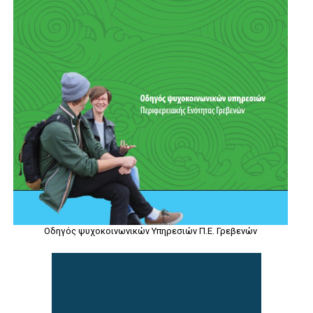
Οδηγός ψυχοκοινωνικών Υπηρεσιών Π.Ε. Γρεβενών