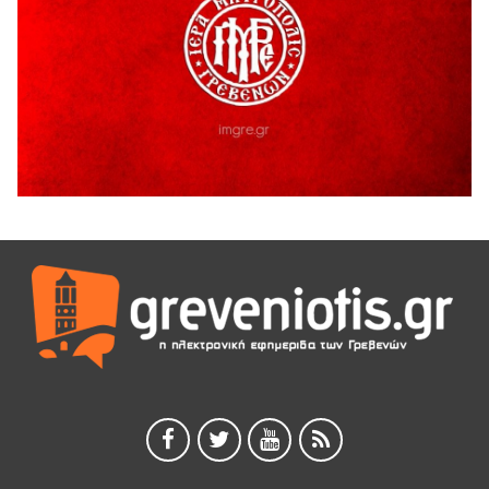
Ο ΑΝΔΡΕΑΣ ΑΣΛΑΝΙΔΗΣ ΣΥΝΕΧΙΖΕΙ ΣΤΟΝ ΠΡΩΤΕΑ
ΓΡΕΒΕΝΩΝ
5 Αυγούστου 2026
Ευχαριστήριο Εκπολιτιστικού Συλλόγου Ταξιάρχη προς κ.
Παρασχάκη Αθανάσιο
5 Αυγούστου 2026
Διακοπή υδροδότησης του Α΄ κλάδου ύδρευσης
5 Αυγούστου 2026
Η Marseaux στα Γρεβενά για μια μοναδική συναυλία
5 Αυγούστου 2026
Θερινό Σινεμά στο πλαίσιο του «Πολιτιστικού
Καλοκαιριού 2026» με την βραβευμένη ταινία «Μικρές
Ανάσες».
5 Αυγούστου 2026
Γρεβενά: Συνελήφθη 18χρονος αλλοδαπός, για κλοπή
εξοπλισμού γυμναστηρίου
5 Αυγούστου 2026