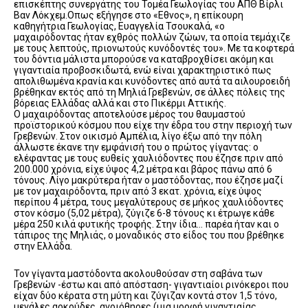
επισκέπτης συνεργάτης του Τομέα Γεωλογίας του ΑΠΘ Βίρλι
Βαν Λόκχεμ.Οπως εξήγησε στο «Εθνος», η επίκουρη
καθηγήτρια Γεωλογίας, Ευαγγελία Τσουκαλά, «ο
μαχαιρόδοντας ήταν εχθρός πολλών ζώων, τα οποία τεμάχιζε
με τους λεπτούς, πριονωτούς κυνόδοντές του». Με τα κοφτερά
του δόντια μάλιστα μπορούσε να καταβροχθίσει ακόμη και
γιγαντιαία προβοσκιδωτά, ενώ είναι χαρακτηριστικό πως
απολιθωμένα κρανία και κυνόδοντες από αυτά τα αιλουροειδή
βρέθηκαν εκτός από τη Μηλιά Γρεβενών, σε άλλες πόλεις της
βόρειας Ελλάδας αλλά και στο Πικέρμι Αττικής.
Ο μαχαιρόδοντας αποτελούσε μέρος του θαυμαστού
προϊστορικού κόσμου που είχε την έδρα του στην περιοχή των
Γρεβενών. Στον οικισμό Αμπέλια, λίγο έξω από την πόλη
άλλωστε έκανε την εμφάνισή του ο πρώτος γίγαντας: ο
ελέφαντας με τους ευθείς χαυλιόδοντες που έζησε πριν από
200.000 χρόνια, είχε ύψος 4,2 μέτρα και βάρος πάνω από 6
τόνους. Λίγο μακρύτερα ήταν ο μαστόδοντας, που έζησε μαζί
με τον μαχαιρόδοντα, πριν από 3 εκατ. χρόνια, είχε ύψος
περίπου 4 μέτρα, τους μεγαλύτερους σε μήκος χαυλιόδοντες
στον κόσμο (5,02 μέτρα), ζύγιζε 6-8 τόνους κι έτρωγε κάθε
μέρα 250 κιλά φυτικής τροφής. Στην ίδια… παρέα ήταν και ο
τάπιρος της Μηλιάς, ο μοναδικός στο είδος του που βρέθηκε
στην Ελλάδα.
Τον γίγαντα μαστόδοντα ακολουθούσαν στη σαβάνα των
Γρεβενών -έστω και από απόσταση- γιγαντιαίοι ρινόκεροι που
είχαν δύο κέρατα στη μύτη και ζύγιζαν κοντά στον 1,5 τόνο,
μεγάλες αρκούδες, αγριόθηρες (μια μορφή γιγαντιαίας