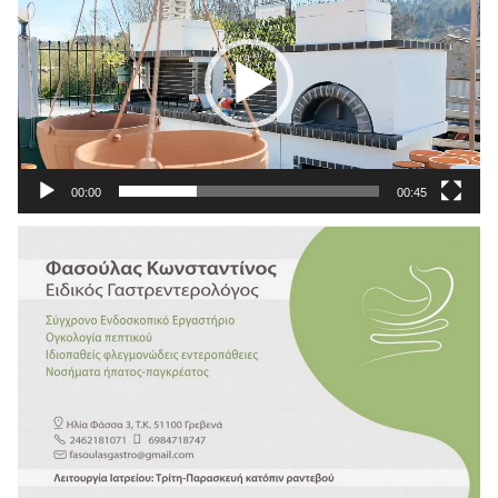
Βίντεο
00:00
00:45