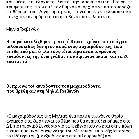
και μέσα σε ελάχιστα λεπτά την αποκεφάλισε. Εσυρε το
κουφάρι της πίσω από τον θάμνο και άρχισε να κατασπαράζει
το θήραμά του. Λίγη ώρα μετά, το γεύμα είχε τελειώσει και
συνέχισε τον δρόμο του στη σαβάνα που κάλυπτε τη…
Μηλιά Γρεβενών.
Η σκηνή εκτυλίχθηκε πριν από 3 εκατ. χρόνια και το άγριο
αιλουροειδές δεν ήταν παρά ένας μαχαιρόδοντας, ζώο
επιθετικό με… όπλο τούς ιδιαίτερα αναπτυγμένους
κυνόδοντες της άνω γνάθου που έφταναν ακόμη και τα 20
εκατοστά.
Οι πριονωτοί κυνόδοντες του μαχαιρόδοντα,
που βρέθηκαν στη Μηλιά Γρεβενών.
«Ο μαχαιρόδοντας της Μηλιάς, ένα πολύ επικίνδυνο θηρίο
ανάμεσα στα ζώα» είναι το θέμα που θα αναπτύξει σήμερα στο
Δ Επιστημονικό Συνέδριο για τα Γρεβενά που γίνεται στην πόλη
ο επιστημονικός συνεργάτης του Μουσείου Φυσικής Ιστορίας
του Ρότερνταμ (με εξειδίκευση στα αιλουροειδή) και