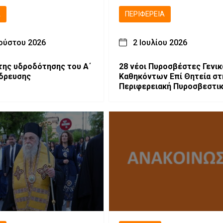
Ά
ΠΕΡΙΦΈΡΕΙΑ
ούστου 2026
2 Ιουλίου 2026
της υδροδότησης του Α΄
28 νέοι Πυροσβέστες Γενι
δρευσης
Καθηκόντων Επί Θητεία στ
Περιφερειακή Πυροσβεστι
Διοίκηση Δυτικής Μακεδον