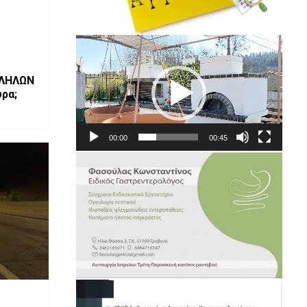
Πρόγραμμα
Αναπαραγωγής
Βίντεο
ΛΛΗΛΩΝ
ώρα;
00:00
00:45