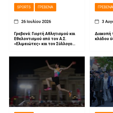
SPORTS
ΓΡΕΒΕΝΆ
ΓΡΕΒΕΝ
26 Ιουλίου 2026
3 Αυγ
Γρεβενά: Γιορτή Αθλητισμού και
Διακοπή 
Εθελοντισμού από τον Α.Σ.
κλάδου ύ
«Ελιμειώτες» και τον Σύλλογο
«Ελπίδα»!