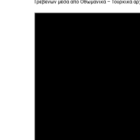
Γρεβενών μέσα από Οθωμανικά – Τουρκικά αρχ